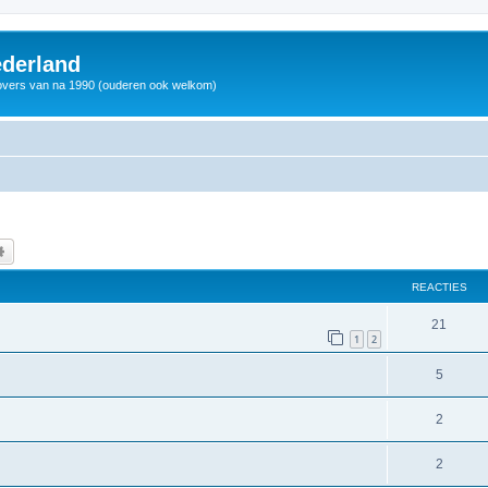
derland
vers van na 1990 (ouderen ook welkom)
k
Uitgebreid zoeken
REACTIES
21
1
2
5
2
2