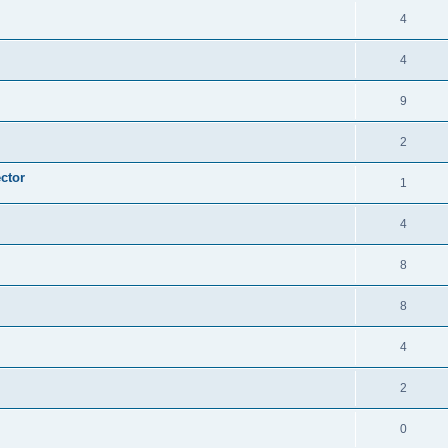
4
4
9
2
ctor
1
4
8
8
4
2
0