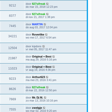
door
827sifreak
9212
do mar 15, 2018 12:23 pm
door
827sifreak
8377
di nov 21, 2017 1:38 pm
door
MARTIN
7445
do aug 03, 2017 12:04 pm
door
Roverlike
34221
wo mei 17, 2017 6:54 am
door
kipdons
12504
vr mei 05, 2017 11:47 am
door
Original = Best
21987
ma aug 29, 2016 5:16 pm
door
Original = Best
11023
vr aug 19, 2016 4:36 pm
door
Arthur623
9223
ma mei 23, 2016 3:41 pm
door
827sifreak
8626
di mar 22, 2016 12:50 pm
door
Mr. Dj M.
7669
zo mar 13, 2016 10:16 pm
door
zwelgje
7555
wo mar 02, 2016 9:20 pm