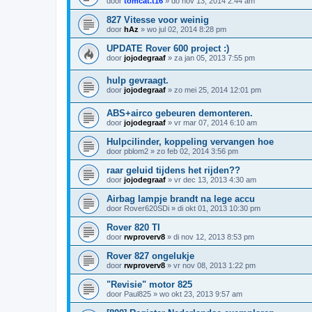
door
tomcat.t16
»
do nov 13, 2014 2:44 am
827 Vitesse voor weinig
door
hAz
»
wo jul 02, 2014 8:28 pm
UPDATE Rover 600 project :)
door
jojodegraaf
»
za jan 05, 2013 7:55 pm
hulp gevraagt.
door
jojodegraaf
»
zo mei 25, 2014 12:01 pm
ABS+airco gebeuren demonteren.
door
jojodegraaf
»
vr mar 07, 2014 6:10 am
Hulpcilinder, koppeling vervangen hoe
door
pblom2
»
zo feb 02, 2014 3:56 pm
raar geluid tijdens het rijden??
door
jojodegraaf
»
vr dec 13, 2013 4:30 am
Airbag lampje brandt na lege accu
door
Rover620SDi
»
di okt 01, 2013 10:30 pm
Rover 820 TI
door
rwproverv8
»
di nov 12, 2013 8:53 pm
Rover 827 ongelukje
door
rwproverv8
»
vr nov 08, 2013 1:22 pm
"Revisie" motor 825
door
Paul825
»
wo okt 23, 2013 9:57 am