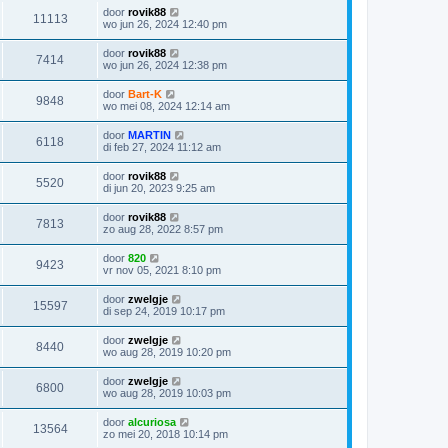
door
rovik88
11113
wo jun 26, 2024 12:40 pm
door
rovik88
7414
wo jun 26, 2024 12:38 pm
door
Bart-K
9848
wo mei 08, 2024 12:14 am
door
MARTIN
6118
di feb 27, 2024 11:12 am
door
rovik88
5520
di jun 20, 2023 9:25 am
door
rovik88
7813
zo aug 28, 2022 8:57 pm
door
820
9423
vr nov 05, 2021 8:10 pm
door
zwelgje
15597
di sep 24, 2019 10:17 pm
door
zwelgje
8440
wo aug 28, 2019 10:20 pm
door
zwelgje
6800
wo aug 28, 2019 10:03 pm
door
alcuriosa
13564
zo mei 20, 2018 10:14 pm