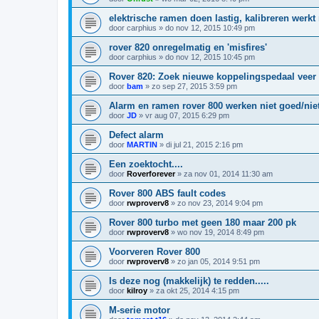
elektrische ramen doen lastig, kalibreren werkt 
door
carphius
»
do nov 12, 2015 10:49 pm
rover 820 onregelmatig en 'misfires'
door
carphius
»
do nov 12, 2015 10:45 pm
Rover 820: Zoek nieuwe koppelingspedaal veer
door
bam
»
zo sep 27, 2015 3:59 pm
Alarm en ramen rover 800 werken niet goed/niet
door
JD
»
vr aug 07, 2015 6:29 pm
Defect alarm
door
MARTIN
»
di jul 21, 2015 2:16 pm
Een zoektocht....
door
Roverforever
»
za nov 01, 2014 11:30 am
Rover 800 ABS fault codes
door
rwproverv8
»
zo nov 23, 2014 9:04 pm
Rover 800 turbo met geen 180 maar 200 pk
door
rwproverv8
»
wo nov 19, 2014 8:49 pm
Voorveren Rover 800
door
rwproverv8
»
zo jan 05, 2014 9:51 pm
Is deze nog (makkelijk) te redden.....
door
kilroy
»
za okt 25, 2014 4:15 pm
M-serie motor