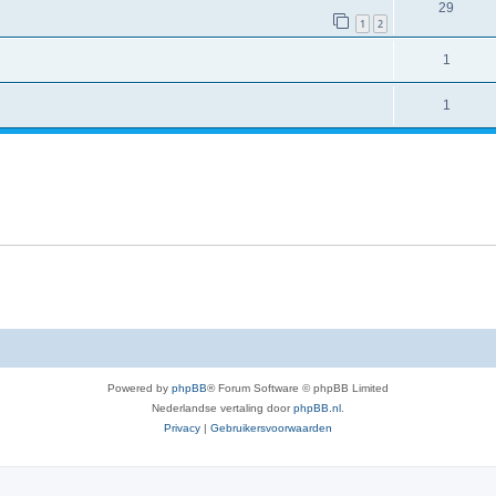
29
1
2
1
1
Powered by
phpBB
® Forum Software © phpBB Limited
Nederlandse vertaling door
phpBB.nl
.
Privacy
|
Gebruikersvoorwaarden