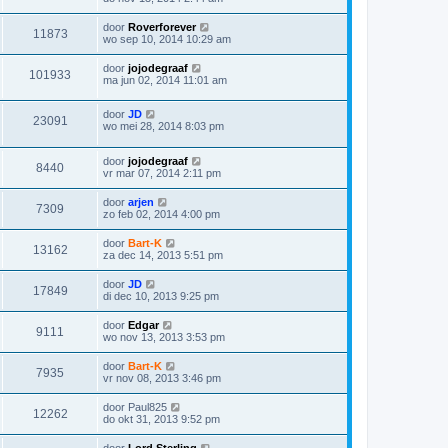
door
Roverforever
11873
wo sep 10, 2014 10:29 am
door
jojodegraaf
101933
ma jun 02, 2014 11:01 am
door
JD
23091
wo mei 28, 2014 8:03 pm
door
jojodegraaf
8440
vr mar 07, 2014 2:11 pm
door
arjen
7309
zo feb 02, 2014 4:00 pm
door
Bart-K
13162
za dec 14, 2013 5:51 pm
door
JD
17849
di dec 10, 2013 9:25 pm
door
Edgar
9111
wo nov 13, 2013 3:53 pm
door
Bart-K
7935
vr nov 08, 2013 3:46 pm
door
Paul825
12262
do okt 31, 2013 9:52 pm