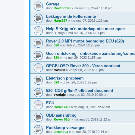
Garage
door
Roofridder
»
za mar 02, 2024 11:50 pm
Lekkage in de kofferruimte
door
Hans827
»
ma nov 07, 2022 1:28 pm
Help !! Krijg m'n motorkap niet meer open
door
D. Buijs
»
ma okt 16, 2006 6:01 pm
Rover 2.0 MPI motor bedrading ECU (820)
door
820
»
zo feb 25, 2024 12:28 pm
Geen ontsteking - onbekende aansluiting/conne
door
820
»
ma mei 29, 2023 11:55 am
OPGELOST: Rover 800 - Veren voorkant
door
rovik88
»
vr apr 08, 2022 6:02 pm
Elektrisch probleem
door
820
»
di okt 26, 2021 1:22 pm
620i CO2 gr/km? officieel document
door
zwelgje
»
ma sep 02, 2019 10:00 pm
ECU
door
Rover 618i
»
do aug 01, 2019 9:32 am
OBD aansluiting
door
Rover 618i
»
ma aug 05, 2019 11:12 am
Pookknop vervangen
door
alcuriosa
»
zo mei 20, 2018 10:14 pm