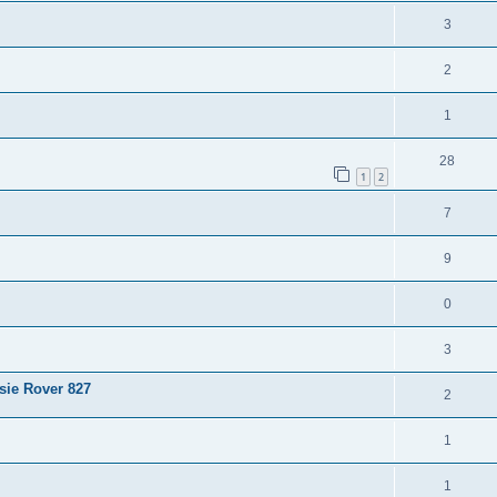
3
2
1
28
1
2
7
9
0
3
sie Rover 827
2
1
1