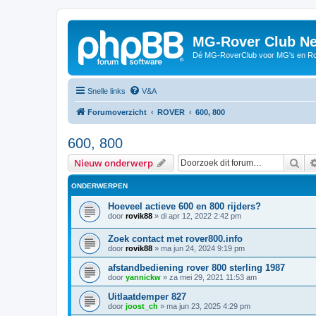
MG-Rover Club Ne
Dé MG-RoverClub voor MG's en Ro
Snelle links
V&A
Forumoverzicht
ROVER
600, 800
600, 800
Zoe
Nieuw onderwerp
ONDERWERPEN
Hoeveel actieve 600 en 800 rijders?
door
rovik88
»
di apr 12, 2022 2:42 pm
Zoek contact met rover800.info
door
rovik88
»
ma jun 24, 2024 9:19 pm
afstandbediening rover 800 sterling 1987
door
yannickw
»
za mei 29, 2021 11:53 am
Uitlaatdemper 827
door
joost_ch
»
ma jun 23, 2025 4:29 pm