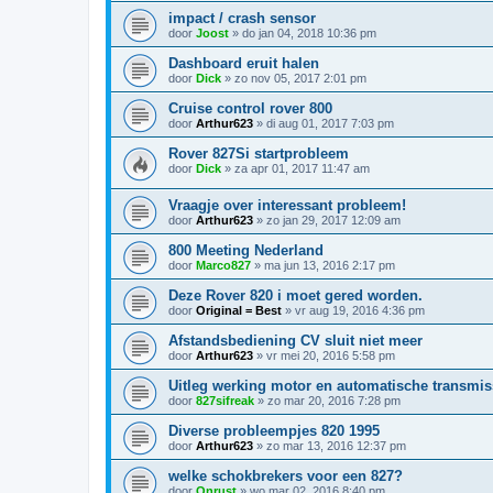
impact / crash sensor
door
Joost
»
do jan 04, 2018 10:36 pm
Dashboard eruit halen
door
Dick
»
zo nov 05, 2017 2:01 pm
Cruise control rover 800
door
Arthur623
»
di aug 01, 2017 7:03 pm
Rover 827Si startprobleem
door
Dick
»
za apr 01, 2017 11:47 am
Vraagje over interessant probleem!
door
Arthur623
»
zo jan 29, 2017 12:09 am
800 Meeting Nederland
door
Marco827
»
ma jun 13, 2016 2:17 pm
Deze Rover 820 i moet gered worden.
door
Original = Best
»
vr aug 19, 2016 4:36 pm
Afstandsbediening CV sluit niet meer
door
Arthur623
»
vr mei 20, 2016 5:58 pm
Uitleg werking motor en automatische transmis
door
827sifreak
»
zo mar 20, 2016 7:28 pm
Diverse probleempjes 820 1995
door
Arthur623
»
zo mar 13, 2016 12:37 pm
welke schokbrekers voor een 827?
door
Onrust
»
wo mar 02, 2016 8:40 pm