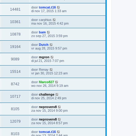
door
tomcat.t16
14481
di nov 17, 2015 1:33 am
door
carphius
10361
ma nov 16, 2015 4:42 pm
door
bam
10878
zo sep 27, 2015 3:59 pm
door
Dutch
19164
vr aug 28, 2015 9:57 pm
door
mgron
9089
di jul 21, 2015 7:07 pm
door
Renay
15514
vr jan 30, 2015 12:23 am
door
Marco827
8742
wo nov 26, 2014 9:19 am
door
challenge
10717
di nov 25, 2014 2:49 pm
door
rwproverv8
8105
za nov 15, 2014 9:00 pm
door
rwproverv8
12079
za nov 15, 2014 8:57 pm
door
tomcat.t16
8103
do nov 13, 2014 2:44 am