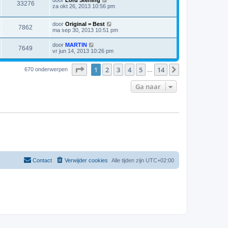
door
Lord Sterling
33276
za okt 26, 2013 10:56 pm
door
Original = Best
7862
ma sep 30, 2013 10:51 pm
door
MARTIN
7649
vr jun 14, 2013 10:26 pm
Pagina
1
van
14
1
2
3
4
5
14
Volgende
670 onderwerpen
…
Ga naar
Contact
Verwijder cookies
Alle tijden zijn
UTC+02:00