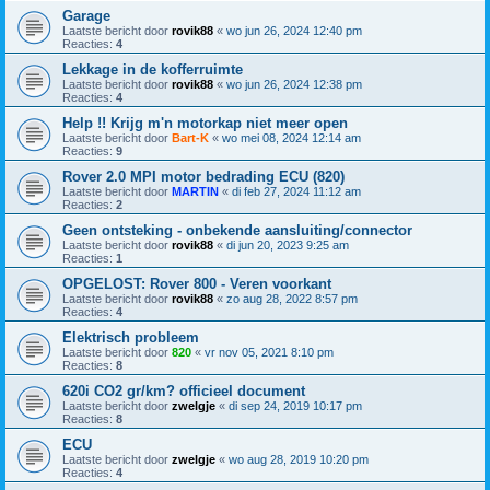
Garage
Laatste bericht door
rovik88
«
wo jun 26, 2024 12:40 pm
Reacties:
4
Lekkage in de kofferruimte
Laatste bericht door
rovik88
«
wo jun 26, 2024 12:38 pm
Reacties:
4
Help !! Krijg m'n motorkap niet meer open
Laatste bericht door
Bart-K
«
wo mei 08, 2024 12:14 am
Reacties:
9
Rover 2.0 MPI motor bedrading ECU (820)
Laatste bericht door
MARTIN
«
di feb 27, 2024 11:12 am
Reacties:
2
Geen ontsteking - onbekende aansluiting/connector
Laatste bericht door
rovik88
«
di jun 20, 2023 9:25 am
Reacties:
1
OPGELOST: Rover 800 - Veren voorkant
Laatste bericht door
rovik88
«
zo aug 28, 2022 8:57 pm
Reacties:
4
Elektrisch probleem
Laatste bericht door
820
«
vr nov 05, 2021 8:10 pm
Reacties:
8
620i CO2 gr/km? officieel document
Laatste bericht door
zwelgje
«
di sep 24, 2019 10:17 pm
Reacties:
8
ECU
Laatste bericht door
zwelgje
«
wo aug 28, 2019 10:20 pm
Reacties:
4