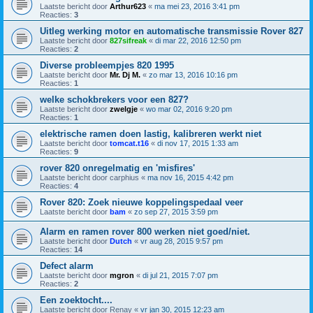
Laatste bericht door
Arthur623
«
ma mei 23, 2016 3:41 pm
Reacties:
3
Uitleg werking motor en automatische transmissie Rover 827
Laatste bericht door
827sifreak
«
di mar 22, 2016 12:50 pm
Reacties:
2
Diverse probleempjes 820 1995
Laatste bericht door
Mr. Dj M.
«
zo mar 13, 2016 10:16 pm
Reacties:
1
welke schokbrekers voor een 827?
Laatste bericht door
zwelgje
«
wo mar 02, 2016 9:20 pm
Reacties:
1
elektrische ramen doen lastig, kalibreren werkt niet
Laatste bericht door
tomcat.t16
«
di nov 17, 2015 1:33 am
Reacties:
9
rover 820 onregelmatig en 'misfires'
Laatste bericht door
carphius
«
ma nov 16, 2015 4:42 pm
Reacties:
4
Rover 820: Zoek nieuwe koppelingspedaal veer
Laatste bericht door
bam
«
zo sep 27, 2015 3:59 pm
Alarm en ramen rover 800 werken niet goed/niet.
Laatste bericht door
Dutch
«
vr aug 28, 2015 9:57 pm
Reacties:
14
Defect alarm
Laatste bericht door
mgron
«
di jul 21, 2015 7:07 pm
Reacties:
2
Een zoektocht....
Laatste bericht door
Renay
«
vr jan 30, 2015 12:23 am