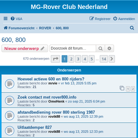
MG-Rover Club Nederland
V&A
Registreer
Aanmelden
Z
Forumoverzicht
ROVER
600, 800
o
600, 800
e
Zoek
Uitgebreid z
Nieuw onderwerp
k
Pagina
1
van
14
1
2
3
4
5
14
Volgende
670 onderwerpen
…
Onderwerpen
Hoeveel actieve 600 en 800 rijders?
Laatste bericht door
mrvie
«
vr feb 13, 2026 5:05 pm
Reacties:
21
1
2
Zoek contact met rover800.info
Laatste bericht door
OmeHenk
«
zo sep 21, 2025 6:04 pm
Reacties:
5
afstandbediening rover 800 sterling 1987
Laatste bericht door
rovik88
«
wo aug 13, 2025 12:39 pm
Reacties:
2
Uitlaatdemper 827
Laatste bericht door
rovik88
«
wo aug 13, 2025 12:33 pm
Reacties:
2