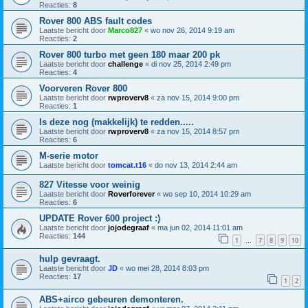
Reacties:
8
Rover 800 ABS fault codes
Laatste bericht door
Marco827
«
wo nov 26, 2014 9:19 am
Reacties:
2
Rover 800 turbo met geen 180 maar 200 pk
Laatste bericht door
challenge
«
di nov 25, 2014 2:49 pm
Reacties:
4
Voorveren Rover 800
Laatste bericht door
rwproverv8
«
za nov 15, 2014 9:00 pm
Reacties:
1
Is deze nog (makkelijk) te redden.....
Laatste bericht door
rwproverv8
«
za nov 15, 2014 8:57 pm
Reacties:
6
M-serie motor
Laatste bericht door
tomcat.t16
«
do nov 13, 2014 2:44 am
827 Vitesse voor weinig
Laatste bericht door
Roverforever
«
wo sep 10, 2014 10:29 am
Reacties:
6
UPDATE Rover 600 project :)
Laatste bericht door
jojodegraaf
«
ma jun 02, 2014 11:01 am
Reacties:
144
1
7
8
9
10
…
hulp gevraagt.
Laatste bericht door
JD
«
wo mei 28, 2014 8:03 pm
Reacties:
17
1
2
ABS+airco gebeuren demonteren.