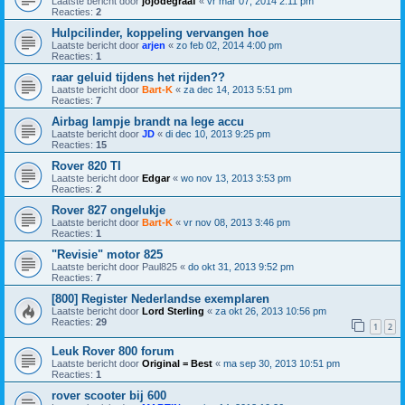
Laatste bericht door
jojodegraaf
«
vr mar 07, 2014 2:11 pm
Reacties:
2
Hulpcilinder, koppeling vervangen hoe
Laatste bericht door
arjen
«
zo feb 02, 2014 4:00 pm
Reacties:
1
raar geluid tijdens het rijden??
Laatste bericht door
Bart-K
«
za dec 14, 2013 5:51 pm
Reacties:
7
Airbag lampje brandt na lege accu
Laatste bericht door
JD
«
di dec 10, 2013 9:25 pm
Reacties:
15
Rover 820 TI
Laatste bericht door
Edgar
«
wo nov 13, 2013 3:53 pm
Reacties:
2
Rover 827 ongelukje
Laatste bericht door
Bart-K
«
vr nov 08, 2013 3:46 pm
Reacties:
1
"Revisie" motor 825
Laatste bericht door
Paul825
«
do okt 31, 2013 9:52 pm
Reacties:
7
[800] Register Nederlandse exemplaren
Laatste bericht door
Lord Sterling
«
za okt 26, 2013 10:56 pm
Reacties:
29
1
2
Leuk Rover 800 forum
Laatste bericht door
Original = Best
«
ma sep 30, 2013 10:51 pm
Reacties:
1
rover scooter bij 600