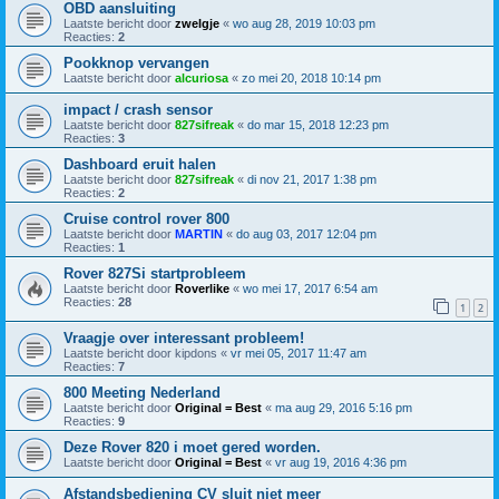
OBD aansluiting
Laatste bericht door
zwelgje
«
wo aug 28, 2019 10:03 pm
Reacties:
2
Pookknop vervangen
Laatste bericht door
alcuriosa
«
zo mei 20, 2018 10:14 pm
impact / crash sensor
Laatste bericht door
827sifreak
«
do mar 15, 2018 12:23 pm
Reacties:
3
Dashboard eruit halen
Laatste bericht door
827sifreak
«
di nov 21, 2017 1:38 pm
Reacties:
2
Cruise control rover 800
Laatste bericht door
MARTIN
«
do aug 03, 2017 12:04 pm
Reacties:
1
Rover 827Si startprobleem
Laatste bericht door
Roverlike
«
wo mei 17, 2017 6:54 am
Reacties:
28
1
2
Vraagje over interessant probleem!
Laatste bericht door
kipdons
«
vr mei 05, 2017 11:47 am
Reacties:
7
800 Meeting Nederland
Laatste bericht door
Original = Best
«
ma aug 29, 2016 5:16 pm
Reacties:
9
Deze Rover 820 i moet gered worden.
Laatste bericht door
Original = Best
«
vr aug 19, 2016 4:36 pm
Afstandsbediening CV sluit niet meer