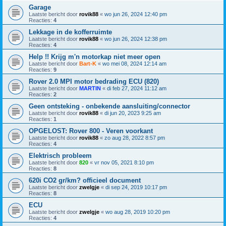
Garage
Laatste bericht door
rovik88
«
wo jun 26, 2024 12:40 pm
Reacties:
4
Lekkage in de kofferruimte
Laatste bericht door
rovik88
«
wo jun 26, 2024 12:38 pm
Reacties:
4
Help !! Krijg m'n motorkap niet meer open
Laatste bericht door
Bart-K
«
wo mei 08, 2024 12:14 am
Reacties:
9
Rover 2.0 MPI motor bedrading ECU (820)
Laatste bericht door
MARTIN
«
di feb 27, 2024 11:12 am
Reacties:
2
Geen ontsteking - onbekende aansluiting/connector
Laatste bericht door
rovik88
«
di jun 20, 2023 9:25 am
Reacties:
1
OPGELOST: Rover 800 - Veren voorkant
Laatste bericht door
rovik88
«
zo aug 28, 2022 8:57 pm
Reacties:
4
Elektrisch probleem
Laatste bericht door
820
«
vr nov 05, 2021 8:10 pm
Reacties:
8
620i CO2 gr/km? officieel document
Laatste bericht door
zwelgje
«
di sep 24, 2019 10:17 pm
Reacties:
8
ECU
Laatste bericht door
zwelgje
«
wo aug 28, 2019 10:20 pm
Reacties:
4