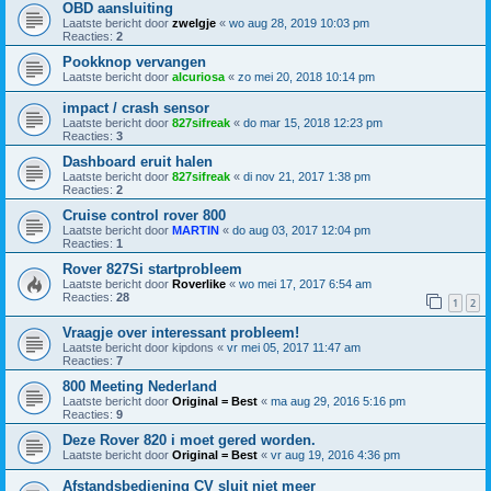
OBD aansluiting
Laatste bericht door
zwelgje
«
wo aug 28, 2019 10:03 pm
Reacties:
2
Pookknop vervangen
Laatste bericht door
alcuriosa
«
zo mei 20, 2018 10:14 pm
impact / crash sensor
Laatste bericht door
827sifreak
«
do mar 15, 2018 12:23 pm
Reacties:
3
Dashboard eruit halen
Laatste bericht door
827sifreak
«
di nov 21, 2017 1:38 pm
Reacties:
2
Cruise control rover 800
Laatste bericht door
MARTIN
«
do aug 03, 2017 12:04 pm
Reacties:
1
Rover 827Si startprobleem
Laatste bericht door
Roverlike
«
wo mei 17, 2017 6:54 am
Reacties:
28
1
2
Vraagje over interessant probleem!
Laatste bericht door
kipdons
«
vr mei 05, 2017 11:47 am
Reacties:
7
800 Meeting Nederland
Laatste bericht door
Original = Best
«
ma aug 29, 2016 5:16 pm
Reacties:
9
Deze Rover 820 i moet gered worden.
Laatste bericht door
Original = Best
«
vr aug 19, 2016 4:36 pm
Afstandsbediening CV sluit niet meer