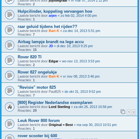
Laatste bericht door
jojodegraaf
«
vr mar 07, 2014 2:11 pm
Reacties:
2
Hulpcilinder, koppeling vervangen hoe
Laatste bericht door
arjen
«
zo feb 02, 2014 4:00 pm
Reacties:
1
raar geluid tijdens het rijden??
Laatste bericht door
Bart-K
«
za dec 14, 2013 5:51 pm
Reacties:
7
Airbag lampje brandt na lege accu
Laatste bericht door
JD
«
di dec 10, 2013 9:25 pm
Reacties:
15
Rover 820 TI
Laatste bericht door
Edgar
«
wo nov 13, 2013 3:53 pm
Reacties:
2
Rover 827 ongelukje
Laatste bericht door
Bart-K
«
vr nov 08, 2013 3:46 pm
Reacties:
1
"Revisie" motor 825
Laatste bericht door
Paul825
«
do okt 31, 2013 9:52 pm
Reacties:
7
[800] Register Nederlandse exemplaren
Laatste bericht door
Lord Sterling
«
za okt 26, 2013 10:56 pm
Reacties:
29
1
2
Leuk Rover 800 forum
Laatste bericht door
Original = Best
«
ma sep 30, 2013 10:51 pm
Reacties:
1
rover scooter bij 600