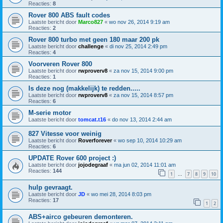
Reacties:
8
Rover 800 ABS fault codes
Laatste bericht door
Marco827
«
wo nov 26, 2014 9:19 am
Reacties:
2
Rover 800 turbo met geen 180 maar 200 pk
Laatste bericht door
challenge
«
di nov 25, 2014 2:49 pm
Reacties:
4
Voorveren Rover 800
Laatste bericht door
rwproverv8
«
za nov 15, 2014 9:00 pm
Reacties:
1
Is deze nog (makkelijk) te redden.....
Laatste bericht door
rwproverv8
«
za nov 15, 2014 8:57 pm
Reacties:
6
M-serie motor
Laatste bericht door
tomcat.t16
«
do nov 13, 2014 2:44 am
827 Vitesse voor weinig
Laatste bericht door
Roverforever
«
wo sep 10, 2014 10:29 am
Reacties:
6
UPDATE Rover 600 project :)
Laatste bericht door
jojodegraaf
«
ma jun 02, 2014 11:01 am
Reacties:
144
1
7
8
9
10
…
hulp gevraagt.
Laatste bericht door
JD
«
wo mei 28, 2014 8:03 pm
Reacties:
17
1
2
ABS+airco gebeuren demonteren.