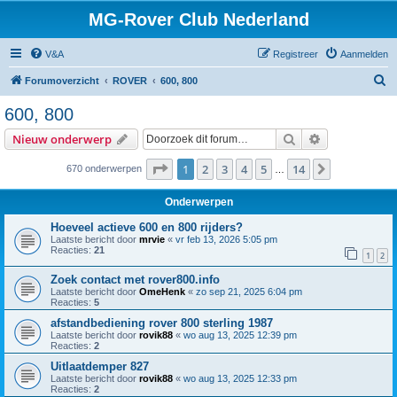
MG-Rover Club Nederland
V&A
Registreer
Aanmelden
Z
Forumoverzicht
ROVER
600, 800
o
600, 800
e
Zoek
Uitgebreid z
Nieuw onderwerp
k
Pagina
1
van
14
1
2
3
4
5
14
Volgende
670 onderwerpen
…
Onderwerpen
Hoeveel actieve 600 en 800 rijders?
Laatste bericht door
mrvie
«
vr feb 13, 2026 5:05 pm
Reacties:
21
1
2
Zoek contact met rover800.info
Laatste bericht door
OmeHenk
«
zo sep 21, 2025 6:04 pm
Reacties:
5
afstandbediening rover 800 sterling 1987
Laatste bericht door
rovik88
«
wo aug 13, 2025 12:39 pm
Reacties:
2
Uitlaatdemper 827
Laatste bericht door
rovik88
«
wo aug 13, 2025 12:33 pm
Reacties:
2