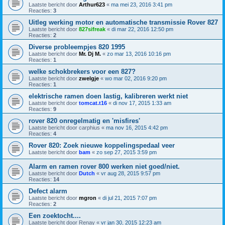
Laatste bericht door
Arthur623
«
ma mei 23, 2016 3:41 pm
Reacties:
3
Uitleg werking motor en automatische transmissie Rover 827
Laatste bericht door
827sifreak
«
di mar 22, 2016 12:50 pm
Reacties:
2
Diverse probleempjes 820 1995
Laatste bericht door
Mr. Dj M.
«
zo mar 13, 2016 10:16 pm
Reacties:
1
welke schokbrekers voor een 827?
Laatste bericht door
zwelgje
«
wo mar 02, 2016 9:20 pm
Reacties:
1
elektrische ramen doen lastig, kalibreren werkt niet
Laatste bericht door
tomcat.t16
«
di nov 17, 2015 1:33 am
Reacties:
9
rover 820 onregelmatig en 'misfires'
Laatste bericht door
carphius
«
ma nov 16, 2015 4:42 pm
Reacties:
4
Rover 820: Zoek nieuwe koppelingspedaal veer
Laatste bericht door
bam
«
zo sep 27, 2015 3:59 pm
Alarm en ramen rover 800 werken niet goed/niet.
Laatste bericht door
Dutch
«
vr aug 28, 2015 9:57 pm
Reacties:
14
Defect alarm
Laatste bericht door
mgron
«
di jul 21, 2015 7:07 pm
Reacties:
2
Een zoektocht....
Laatste bericht door
Renay
«
vr jan 30, 2015 12:23 am