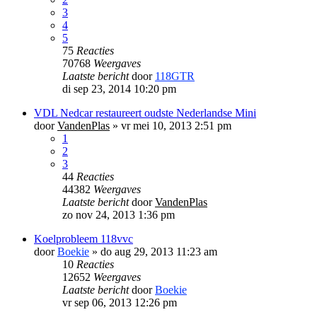
3
4
5
75
Reacties
70768
Weergaves
Laatste bericht
door
118GTR
di sep 23, 2014 10:20 pm
VDL Nedcar restaureert oudste Nederlandse Mini
door
VandenPlas
»
vr mei 10, 2013 2:51 pm
1
2
3
44
Reacties
44382
Weergaves
Laatste bericht
door
VandenPlas
zo nov 24, 2013 1:36 pm
Koelprobleem 118vvc
door
Boekie
»
do aug 29, 2013 11:23 am
10
Reacties
12652
Weergaves
Laatste bericht
door
Boekie
vr sep 06, 2013 12:26 pm