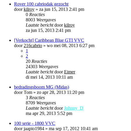
Rover 100 cabriodak gezocht
door
kilroy
»
za jun 15, 2013 2:41 pm
0
Reacties
8003
Weergaves
Laatste bericht
door
kilroy
za jun 15, 2013 2:41 pm
[Verkocht] Caribbean Blue GTI VVC
door
216cabrio
»
wo mei 08, 2013 6:27 pm
1
2
20
Reacties
24303
Weergaves
Laatste bericht
door
Eimer
di mei 14, 2013 10:11 am
bedradingsboom MG (Midas)
door
Tom
»
zo apr 28, 2013 11:20 pm
3
Reacties
8709
Weergaves
Laatste bericht
door
Johnny_D
ma apr 29, 2013 5:52 pm
100 serie - 1800 VVC
door
jaapio1984
»
ma sep 17, 2012 10:41 am