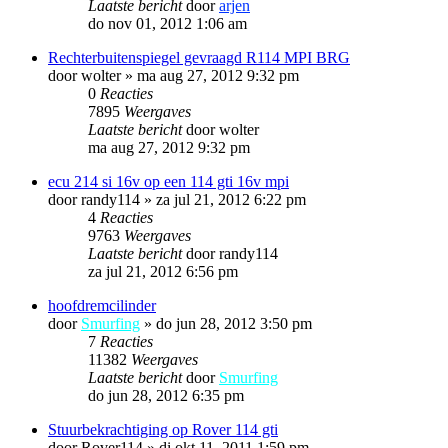
Laatste bericht
door
arjen
do nov 01, 2012 1:06 am
Rechterbuitenspiegel gevraagd R114 MPI BRG
door
wolter
»
ma aug 27, 2012 9:32 pm
0
Reacties
7895
Weergaves
Laatste bericht
door
wolter
ma aug 27, 2012 9:32 pm
ecu 214 si 16v op een 114 gti 16v mpi
door
randy114
»
za jul 21, 2012 6:22 pm
4
Reacties
9763
Weergaves
Laatste bericht
door
randy114
za jul 21, 2012 6:56 pm
hoofdremcilinder
door
Smurfing
»
do jun 28, 2012 3:50 pm
7
Reacties
11382
Weergaves
Laatste bericht
door
Smurfing
do jun 28, 2012 6:35 pm
Stuurbekrachtiging op Rover 114 gti
door
Rover114
»
di okt 11, 2011 1:59 pm