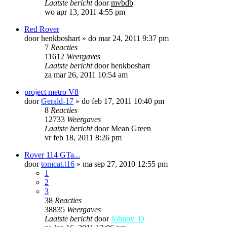
Laatste bericht
door
mvbdb
wo apr 13, 2011 4:55 pm
Red Rover
door
henkboshart
»
do mar 24, 2011 9:37 pm
7
Reacties
11612
Weergaves
Laatste bericht
door
henkboshart
za mar 26, 2011 10:54 am
project metro V8
door
Gerald-17
»
do feb 17, 2011 10:40 pm
8
Reacties
12733
Weergaves
Laatste bericht
door
Mean Green
vr feb 18, 2011 8:26 pm
Rover 114 GTa...
door
tomcat.t16
»
ma sep 27, 2010 12:55 pm
1
2
3
38
Reacties
38835
Weergaves
Laatste bericht
door
Johnny_D