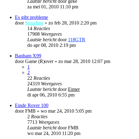
Laatste bericht
door
geke
za mei 01, 2010 11:10 pm
Es gibt probleme
door
Smurfing
»
zo feb 28, 2010 2:20 pm
14
Reacties
17908
Weergaves
Laatste bericht
door
118GTR
do apr 08, 2010 2:19 pm
Banham X99
door
Game (R)over
»
zo mar 28, 2010 12:07 pm
1
2
22
Reacties
24319
Weergaves
Laatste bericht
door
Eimer
di apr 06, 2010 6:55 pm
Einde Rover 100
door
FMB
»
wo mar 24, 2010 5:05 pm
2
Reacties
7713
Weergaves
Laatste bericht
door
FMB
wo mar 24, 2010 11:20 pm