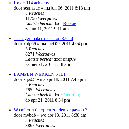
Rover 114 achteras
door
seamistic
»
ma jun 06, 2011 6:13 pm
8
Reacties
11756
Weergaves
Laatste bericht
door
Boekie
za jun 11, 2011 9:11 am
111 lager maken? staat op 37cm!
door
knip69
»
ma mei 09, 2011 4:04 pm
3
Reacties
8271
Weergaves
Laatste bericht
door
knip69
za mei 21, 2011 8:18 am
LAMPEN WERKEN NIET
door
kips65
»
ma apr 18, 2011 7:45 pm
2
Reacties
7852
Weergaves
Laatste bericht
door
Smurfing
do apr 21, 2011 8:34 pm
Waar hoort dit op en zouden ze passen ?
door
mvbdb
»
wo apr 13, 2011 8:38 am
3
Reacties
8867
Weergaves