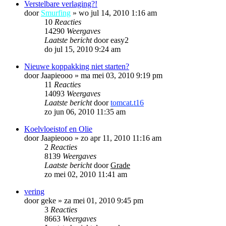
Verstelbare verlaging?!
door
Smurfing
»
wo jul 14, 2010 1:16 am
10
Reacties
14290
Weergaves
Laatste bericht
door
easy2
do jul 15, 2010 9:24 am
Nieuwe koppakking niet starten?
door
Jaapieooo
»
ma mei 03, 2010 9:19 pm
11
Reacties
14093
Weergaves
Laatste bericht
door
tomcat.t16
zo jun 06, 2010 11:35 am
Koelvloeistof en Olie
door
Jaapieooo
»
zo apr 11, 2010 11:16 am
2
Reacties
8139
Weergaves
Laatste bericht
door
Grade
zo mei 02, 2010 11:41 am
vering
door
geke
»
za mei 01, 2010 9:45 pm
3
Reacties
8663
Weergaves