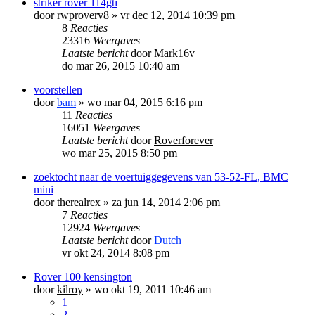
striker rover 114gti
door
rwproverv8
»
vr dec 12, 2014 10:39 pm
8
Reacties
23316
Weergaves
Laatste bericht
door
Mark16v
do mar 26, 2015 10:40 am
voorstellen
door
bam
»
wo mar 04, 2015 6:16 pm
11
Reacties
16051
Weergaves
Laatste bericht
door
Roverforever
wo mar 25, 2015 8:50 pm
zoektocht naar de voertuiggegevens van 53-52-FL, BMC
mini
door
therealrex
»
za jun 14, 2014 2:06 pm
7
Reacties
12924
Weergaves
Laatste bericht
door
Dutch
vr okt 24, 2014 8:08 pm
Rover 100 kensington
door
kilroy
»
wo okt 19, 2011 10:46 am
1
2