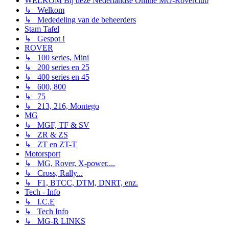
WELKOM Bij deze Nederlandse Online MG-Roverclub
↳ Welkom
↳ Mededeling van de beheerders
Stam Tafel
↳ Gespot !
ROVER
↳ 100 series, Mini
↳ 200 series en 25
↳ 400 series en 45
↳ 600, 800
↳ 75
↳ 213, 216, Montego
MG
↳ MGF, TF & SV
↳ ZR & ZS
↳ ZT en ZT-T
Motorsport
↳ MG, Rover, X-power....
↳ Cross, Rally...
↳ F1, BTCC, DTM, DNRT, enz.
Tech - Info
↳ I.C.E
↳ Tech Info
↳ MG-R LINKS