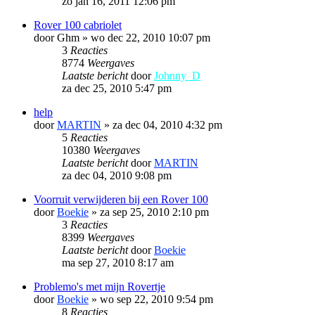
zo jan 16, 2011 12:06 pm
Rover 100 cabriolet
door
Ghm
»
wo dec 22, 2010 10:07 pm
3
Reacties
8774
Weergaves
Laatste bericht
door
Johnny_D
za dec 25, 2010 5:47 pm
help
door
MARTIN
»
za dec 04, 2010 4:32 pm
5
Reacties
10380
Weergaves
Laatste bericht
door
MARTIN
za dec 04, 2010 9:08 pm
Voorruit verwijderen bij een Rover 100
door
Boekie
»
za sep 25, 2010 2:10 pm
3
Reacties
8399
Weergaves
Laatste bericht
door
Boekie
ma sep 27, 2010 8:17 am
Problemo's met mijn Rovertje
door
Boekie
»
wo sep 22, 2010 9:54 pm
8
Reacties