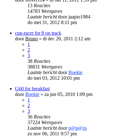
13
Reacties
14783
Weergaves
Laatste bericht
door
jaapio1984
do mei 31, 2012 8:11 pm
cup-racer for 8 on track
door
Bruno
»
di dec 20, 2011 2:12 am
1
2
3
38
Reacties
38831
Weergaves
Laatste bericht
door
Boekie
do mei 03, 2012 10:01 pm
G60 for breakfast
door
Boekie
»
za jun 05, 2010 1:09 pm
1
2
3
36
Reacties
37224
Weergaves
Laatste bericht
door
p@p@zs
zo nov 06, 2011 9:57 pm