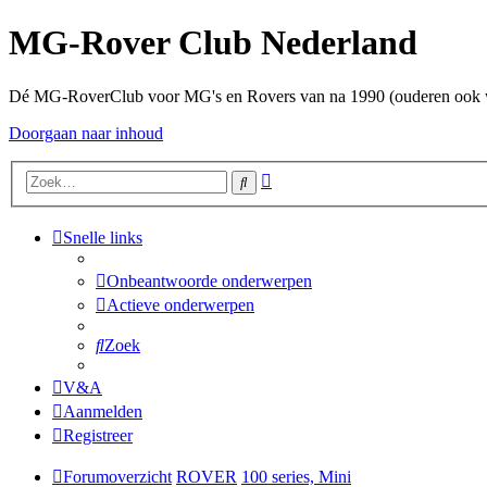
MG-Rover Club Nederland
Dé MG-RoverClub voor MG's en Rovers van na 1990 (ouderen ook
Doorgaan naar inhoud
Uitgebreid
Zoek
zoeken
Snelle links
Onbeantwoorde onderwerpen
Actieve onderwerpen
Zoek
V&A
Aanmelden
Registreer
Forumoverzicht
ROVER
100 series, Mini