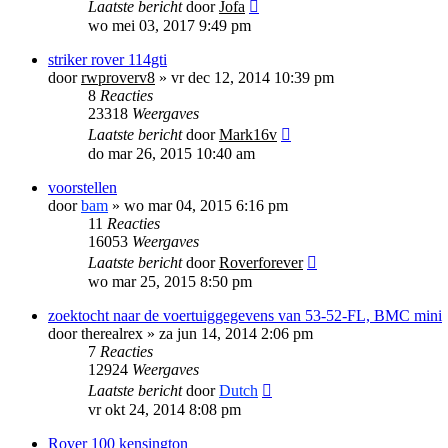
Laatste bericht
door
Jofa
wo mei 03, 2017 9:49 pm
striker rover 114gti
door
rwproverv8
»
vr dec 12, 2014 10:39 pm
8
Reacties
23318
Weergaves
Laatste bericht
door
Mark16v
do mar 26, 2015 10:40 am
voorstellen
door
bam
»
wo mar 04, 2015 6:16 pm
11
Reacties
16053
Weergaves
Laatste bericht
door
Roverforever
wo mar 25, 2015 8:50 pm
zoektocht naar de voertuiggegevens van 53-52-FL, BMC mini
door
therealrex
»
za jun 14, 2014 2:06 pm
7
Reacties
12924
Weergaves
Laatste bericht
door
Dutch
vr okt 24, 2014 8:08 pm
Rover 100 kensington