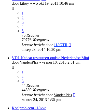
door
kilroy
»
wo okt 19, 2011 10:46 am
1
2
3
4
5
75
Reacties
70776
Weergaves
Laatste bericht
door
118GTR
di sep 23, 2014 10:20 pm
VDL Nedcar restaureert oudste Nederlandse Mini
door
VandenPlas
»
vr mei 10, 2013 2:51 pm
1
2
3
44
Reacties
44389
Weergaves
Laatste bericht
door
VandenPlas
zo nov 24, 2013 1:36 pm
Koelprobleem 118vvc