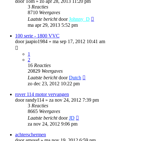
door
Tom
»
zo apr 28, 2013 11:20 pm
3
Reacties
8710
Weergaves
Laatste bericht
door
Johnny_D
ma apr 29, 2013 5:52 pm
100 serie - 1800 VVC
door
jaapio1984
»
ma sep 17, 2012 10:41 am
1
2
16
Reacties
20829
Weergaves
Laatste bericht
door
Dutch
zo dec 23, 2012 10:22 pm
rover 114 motor vervangen
door
randy114
»
za nov 24, 2012 7:39 pm
3
Reacties
8665
Weergaves
Laatste bericht
door
JD
za nov 24, 2012 9:06 pm
achterschermen
door
arnoud
»
ma nov 19, 2012 6:59 pm