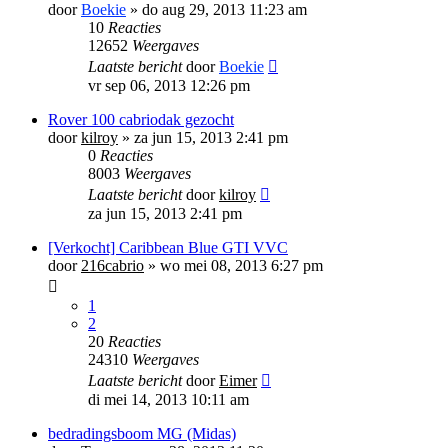
door
Boekie
»
do aug 29, 2013 11:23 am
10
Reacties
12652
Weergaves
Laatste bericht
door
Boekie
vr sep 06, 2013 12:26 pm
Rover 100 cabriodak gezocht
door
kilroy
»
za jun 15, 2013 2:41 pm
0
Reacties
8003
Weergaves
Laatste bericht
door
kilroy
za jun 15, 2013 2:41 pm
[Verkocht] Caribbean Blue GTI VVC
door
216cabrio
»
wo mei 08, 2013 6:27 pm
1
2
20
Reacties
24310
Weergaves
Laatste bericht
door
Eimer
di mei 14, 2013 10:11 am
bedradingsboom MG (Midas)