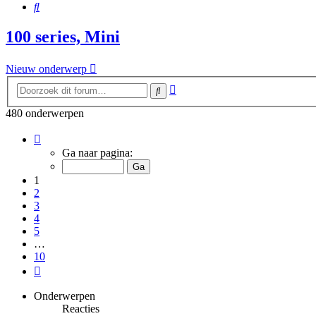
Zoek
100 series, Mini
Nieuw onderwerp
Uitgebreid
Zoek
zoeken
480 onderwerpen
Pagina
1
Ga naar pagina:
van
10
1
2
3
4
5
…
10
Volgende
Onderwerpen
Reacties