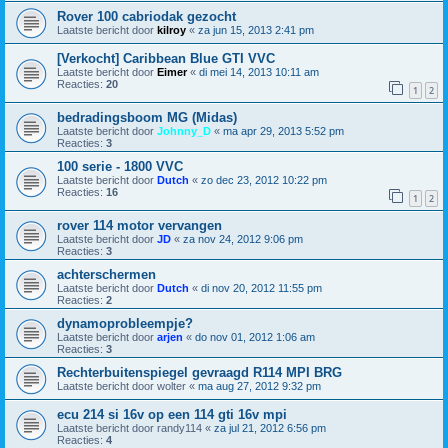
Rover 100 cabriodak gezocht
Laatste bericht door
kilroy
«
za jun 15, 2013 2:41 pm
[Verkocht] Caribbean Blue GTI VVC
Laatste bericht door
Eimer
«
di mei 14, 2013 10:11 am
Reacties:
20
1
2
bedradingsboom MG (Midas)
Laatste bericht door
Johnny_D
«
ma apr 29, 2013 5:52 pm
Reacties:
3
100 serie - 1800 VVC
Laatste bericht door
Dutch
«
zo dec 23, 2012 10:22 pm
Reacties:
16
1
2
rover 114 motor vervangen
Laatste bericht door
JD
«
za nov 24, 2012 9:06 pm
Reacties:
3
achterschermen
Laatste bericht door
Dutch
«
di nov 20, 2012 11:55 pm
Reacties:
2
dynamoprobleempje?
Laatste bericht door
arjen
«
do nov 01, 2012 1:06 am
Reacties:
3
Rechterbuitenspiegel gevraagd R114 MPI BRG
Laatste bericht door
wolter
«
ma aug 27, 2012 9:32 pm
ecu 214 si 16v op een 114 gti 16v mpi
Laatste bericht door
randy114
«
za jul 21, 2012 6:56 pm
Reacties:
4