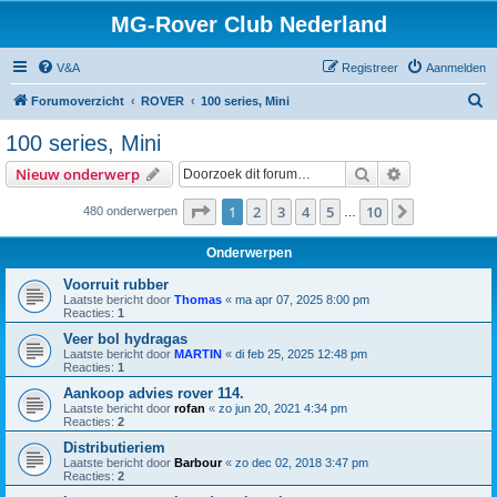
MG-Rover Club Nederland
V&A
Registreer
Aanmelden
Z
Forumoverzicht
ROVER
100 series, Mini
o
100 series, Mini
e
Zoek
Uitgebreid z
Nieuw onderwerp
k
Pagina
1
van
10
1
2
3
4
5
10
Volgende
480 onderwerpen
…
Onderwerpen
Voorruit rubber
Laatste bericht door
Thomas
«
ma apr 07, 2025 8:00 pm
Reacties:
1
Veer bol hydragas
Laatste bericht door
MARTIN
«
di feb 25, 2025 12:48 pm
Reacties:
1
Aankoop advies rover 114.
Laatste bericht door
rofan
«
zo jun 20, 2021 4:34 pm
Reacties:
2
Distributieriem
Laatste bericht door
Barbour
«
zo dec 02, 2018 3:47 pm
Reacties:
2