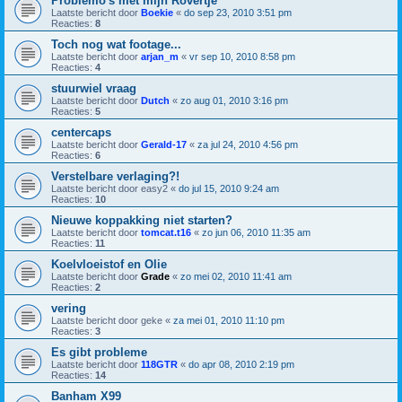
Problemo's met mijn Rovertje
Laatste bericht door
Boekie
«
do sep 23, 2010 3:51 pm
Reacties:
8
Toch nog wat footage...
Laatste bericht door
arjan_m
«
vr sep 10, 2010 8:58 pm
Reacties:
4
stuurwiel vraag
Laatste bericht door
Dutch
«
zo aug 01, 2010 3:16 pm
Reacties:
5
centercaps
Laatste bericht door
Gerald-17
«
za jul 24, 2010 4:56 pm
Reacties:
6
Verstelbare verlaging?!
Laatste bericht door
easy2
«
do jul 15, 2010 9:24 am
Reacties:
10
Nieuwe koppakking niet starten?
Laatste bericht door
tomcat.t16
«
zo jun 06, 2010 11:35 am
Reacties:
11
Koelvloeistof en Olie
Laatste bericht door
Grade
«
zo mei 02, 2010 11:41 am
Reacties:
2
vering
Laatste bericht door
geke
«
za mei 01, 2010 11:10 pm
Reacties:
3
Es gibt probleme
Laatste bericht door
118GTR
«
do apr 08, 2010 2:19 pm
Reacties:
14
Banham X99