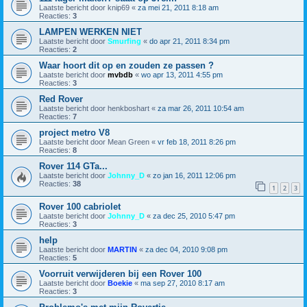
Laatste bericht door
knip69
«
za mei 21, 2011 8:18 am
Reacties:
3
LAMPEN WERKEN NIET
Laatste bericht door
Smurfing
«
do apr 21, 2011 8:34 pm
Reacties:
2
Waar hoort dit op en zouden ze passen ?
Laatste bericht door
mvbdb
«
wo apr 13, 2011 4:55 pm
Reacties:
3
Red Rover
Laatste bericht door
henkboshart
«
za mar 26, 2011 10:54 am
Reacties:
7
project metro V8
Laatste bericht door
Mean Green
«
vr feb 18, 2011 8:26 pm
Reacties:
8
Rover 114 GTa...
Laatste bericht door
Johnny_D
«
zo jan 16, 2011 12:06 pm
Reacties:
38
1
2
3
Rover 100 cabriolet
Laatste bericht door
Johnny_D
«
za dec 25, 2010 5:47 pm
Reacties:
3
help
Laatste bericht door
MARTIN
«
za dec 04, 2010 9:08 pm
Reacties:
5
Voorruit verwijderen bij een Rover 100
Laatste bericht door
Boekie
«
ma sep 27, 2010 8:17 am
Reacties:
3