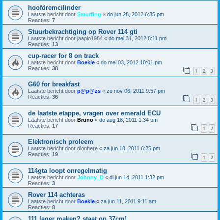
hoofdremcilinder
Laatste bericht door
Smurfing
«
do jun 28, 2012 6:35 pm
Reacties:
7
Stuurbekrachtiging op Rover 114 gti
Laatste bericht door
jaapio1984
«
do mei 31, 2012 8:11 pm
Reacties:
13
cup-racer for 8 on track
Laatste bericht door
Boekie
«
do mei 03, 2012 10:01 pm
Reacties:
38
1
2
3
G60 for breakfast
Laatste bericht door
p@p@zs
«
zo nov 06, 2011 9:57 pm
Reacties:
36
1
2
3
de laatste etappe, vragen over emerald ECU
Laatste bericht door
Bruno
«
do aug 18, 2011 1:34 pm
Reacties:
17
1
2
Elektronisch proleem
Laatste bericht door
dionhere
«
za jun 18, 2011 6:25 pm
Reacties:
19
1
2
114gta loopt onregelmatig
Laatste bericht door
Johnny_D
«
di jun 14, 2011 1:32 pm
Reacties:
3
Rover 114 achteras
Laatste bericht door
Boekie
«
za jun 11, 2011 9:11 am
Reacties:
8
111 lager maken? staat op 37cm!