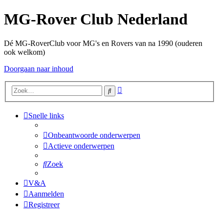
MG-Rover Club Nederland
Dé MG-RoverClub voor MG's en Rovers van na 1990 (ouderen
ook welkom)
Doorgaan naar inhoud
Uitgebreid
Zoek
zoeken
Snelle links
Onbeantwoorde onderwerpen
Actieve onderwerpen
Zoek
V&A
Aanmelden
Registreer