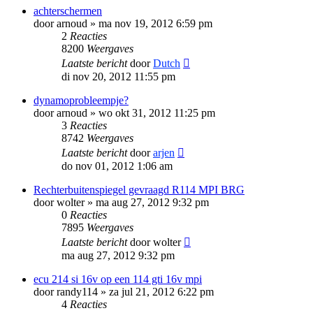
achterschermen
door
arnoud
»
ma nov 19, 2012 6:59 pm
2
Reacties
8200
Weergaves
Laatste bericht
door
Dutch
di nov 20, 2012 11:55 pm
dynamoprobleempje?
door
arnoud
»
wo okt 31, 2012 11:25 pm
3
Reacties
8742
Weergaves
Laatste bericht
door
arjen
do nov 01, 2012 1:06 am
Rechterbuitenspiegel gevraagd R114 MPI BRG
door
wolter
»
ma aug 27, 2012 9:32 pm
0
Reacties
7895
Weergaves
Laatste bericht
door
wolter
ma aug 27, 2012 9:32 pm
ecu 214 si 16v op een 114 gti 16v mpi
door
randy114
»
za jul 21, 2012 6:22 pm
4
Reacties