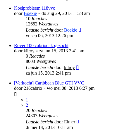
Koelprobleem 118vvc
door
Boekie
»
do aug 29, 2013 11:23 am
10
Reacties
12652
Weergaves
Laatste bericht
door
Boekie
vr sep 06, 2013 12:26 pm
Rover 100 cabriodak gezocht
door
kilroy
»
za jun 15, 2013 2:41 pm
0
Reacties
8003
Weergaves
Laatste bericht
door
kilroy
za jun 15, 2013 2:41 pm
[Verkocht] Caribbean Blue GTI VVC
door
216cabrio
»
wo mei 08, 2013 6:27 pm
1
2
20
Reacties
24303
Weergaves
Laatste bericht
door
Eimer
di mei 14, 2013 10:11 am