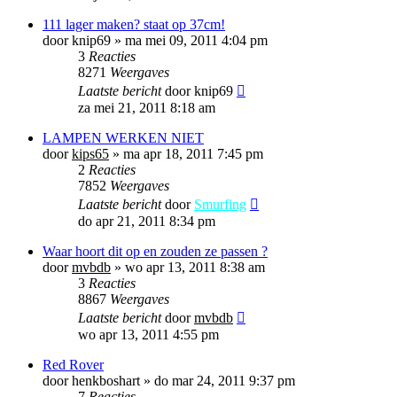
111 lager maken? staat op 37cm!
door
knip69
»
ma mei 09, 2011 4:04 pm
3
Reacties
8271
Weergaves
Laatste bericht
door
knip69
za mei 21, 2011 8:18 am
LAMPEN WERKEN NIET
door
kips65
»
ma apr 18, 2011 7:45 pm
2
Reacties
7852
Weergaves
Laatste bericht
door
Smurfing
do apr 21, 2011 8:34 pm
Waar hoort dit op en zouden ze passen ?
door
mvbdb
»
wo apr 13, 2011 8:38 am
3
Reacties
8867
Weergaves
Laatste bericht
door
mvbdb
wo apr 13, 2011 4:55 pm
Red Rover
door
henkboshart
»
do mar 24, 2011 9:37 pm
7
Reacties