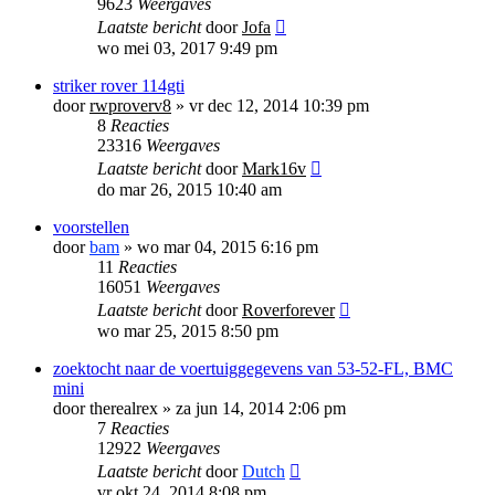
9623
Weergaves
Laatste bericht
door
Jofa
wo mei 03, 2017 9:49 pm
striker rover 114gti
door
rwproverv8
»
vr dec 12, 2014 10:39 pm
8
Reacties
23316
Weergaves
Laatste bericht
door
Mark16v
do mar 26, 2015 10:40 am
voorstellen
door
bam
»
wo mar 04, 2015 6:16 pm
11
Reacties
16051
Weergaves
Laatste bericht
door
Roverforever
wo mar 25, 2015 8:50 pm
zoektocht naar de voertuiggegevens van 53-52-FL, BMC
mini
door
therealrex
»
za jun 14, 2014 2:06 pm
7
Reacties
12922
Weergaves
Laatste bericht
door
Dutch
vr okt 24, 2014 8:08 pm