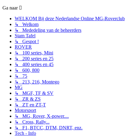
Ga naar
WELKOM Bij deze Nederlandse Online MG-Roverclub
↳ Welkom
↳ Mededeling van de beheerders
Stam Tafel
↳ Gespot !
ROVER
↳ 100 series, Mini
↳ 200 series en 25
↳ 400 series en 45
↳ 600, 800
↳ 75
↳ 213, 216, Montego
MG
↳ MGF, TF & SV
↳ ZR & ZS
↳ ZT en ZT-T
Motorsport
↳ MG, Rover, X-power....
↳ Cross, Rally...
↳ F1, BTCC, DTM, DNRT, enz.
Tech - Info