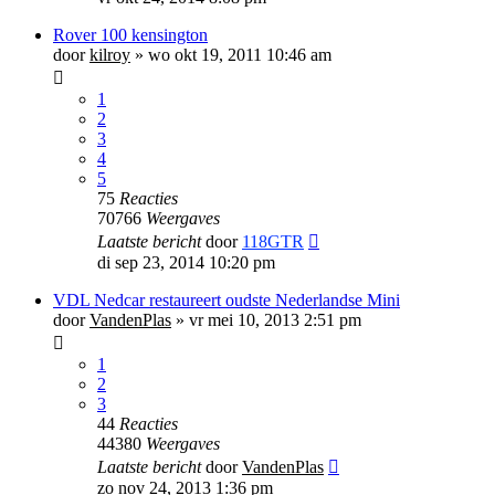
Rover 100 kensington
door
kilroy
»
wo okt 19, 2011 10:46 am
1
2
3
4
5
75
Reacties
70766
Weergaves
Laatste bericht
door
118GTR
di sep 23, 2014 10:20 pm
VDL Nedcar restaureert oudste Nederlandse Mini
door
VandenPlas
»
vr mei 10, 2013 2:51 pm
1
2
3
44
Reacties
44380
Weergaves
Laatste bericht
door
VandenPlas
zo nov 24, 2013 1:36 pm