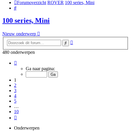
Forumoverzicht
ROVER
100 series, Mini
Zoek
100 series, Mini
Nieuw onderwerp
Uitgebreid
Zoek
zoeken
480 onderwerpen
Pagina
1
Ga naar pagina:
van
10
1
2
3
4
5
…
10
Volgende
Onderwerpen