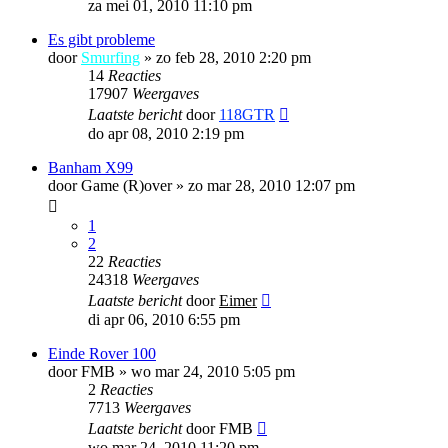
za mei 01, 2010 11:10 pm
Es gibt probleme
door
Smurfing
»
zo feb 28, 2010 2:20 pm
14
Reacties
17907
Weergaves
Laatste bericht
door
118GTR
do apr 08, 2010 2:19 pm
Banham X99
door
Game (R)over
»
zo mar 28, 2010 12:07 pm
1
2
22
Reacties
24318
Weergaves
Laatste bericht
door
Eimer
di apr 06, 2010 6:55 pm
Einde Rover 100
door
FMB
»
wo mar 24, 2010 5:05 pm
2
Reacties
7713
Weergaves
Laatste bericht
door
FMB
wo mar 24, 2010 11:20 pm