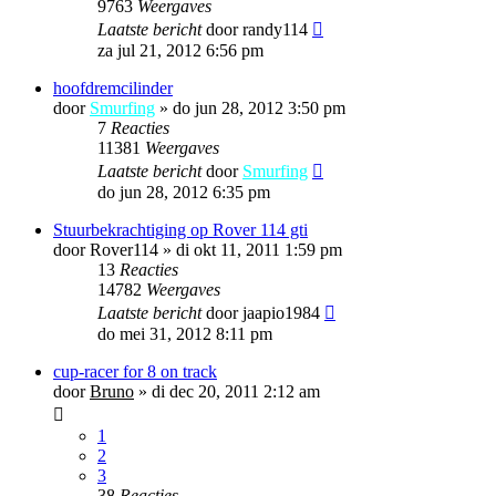
9763
Weergaves
Laatste bericht
door
randy114
za jul 21, 2012 6:56 pm
hoofdremcilinder
door
Smurfing
»
do jun 28, 2012 3:50 pm
7
Reacties
11381
Weergaves
Laatste bericht
door
Smurfing
do jun 28, 2012 6:35 pm
Stuurbekrachtiging op Rover 114 gti
door
Rover114
»
di okt 11, 2011 1:59 pm
13
Reacties
14782
Weergaves
Laatste bericht
door
jaapio1984
do mei 31, 2012 8:11 pm
cup-racer for 8 on track
door
Bruno
»
di dec 20, 2011 2:12 am
1
2
3
38
Reacties