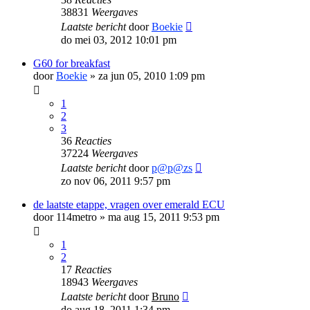
38831
Weergaves
Laatste bericht
door
Boekie
do mei 03, 2012 10:01 pm
G60 for breakfast
door
Boekie
»
za jun 05, 2010 1:09 pm
1
2
3
36
Reacties
37224
Weergaves
Laatste bericht
door
p@p@zs
zo nov 06, 2011 9:57 pm
de laatste etappe, vragen over emerald ECU
door
114metro
»
ma aug 15, 2011 9:53 pm
1
2
17
Reacties
18943
Weergaves
Laatste bericht
door
Bruno
do aug 18, 2011 1:34 pm