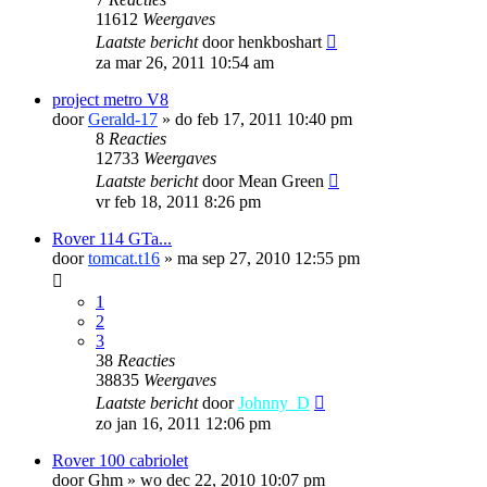
11612
Weergaves
Laatste bericht
door
henkboshart
za mar 26, 2011 10:54 am
project metro V8
door
Gerald-17
»
do feb 17, 2011 10:40 pm
8
Reacties
12733
Weergaves
Laatste bericht
door
Mean Green
vr feb 18, 2011 8:26 pm
Rover 114 GTa...
door
tomcat.t16
»
ma sep 27, 2010 12:55 pm
1
2
3
38
Reacties
38835
Weergaves
Laatste bericht
door
Johnny_D
zo jan 16, 2011 12:06 pm
Rover 100 cabriolet
door
Ghm
»
wo dec 22, 2010 10:07 pm