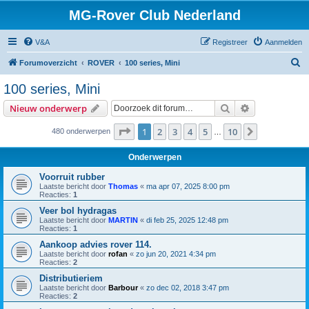
MG-Rover Club Nederland
V&A
Registreer
Aanmelden
Z
Forumoverzicht
ROVER
100 series, Mini
o
100 series, Mini
e
Zoek
Uitgebreid z
Nieuw onderwerp
k
Pagina
1
van
10
1
2
3
4
5
10
Volgende
480 onderwerpen
…
Onderwerpen
Voorruit rubber
Laatste bericht door
Thomas
«
ma apr 07, 2025 8:00 pm
Reacties:
1
Veer bol hydragas
Laatste bericht door
MARTIN
«
di feb 25, 2025 12:48 pm
Reacties:
1
Aankoop advies rover 114.
Laatste bericht door
rofan
«
zo jun 20, 2021 4:34 pm
Reacties:
2
Distributieriem
Laatste bericht door
Barbour
«
zo dec 02, 2018 3:47 pm
Reacties:
2