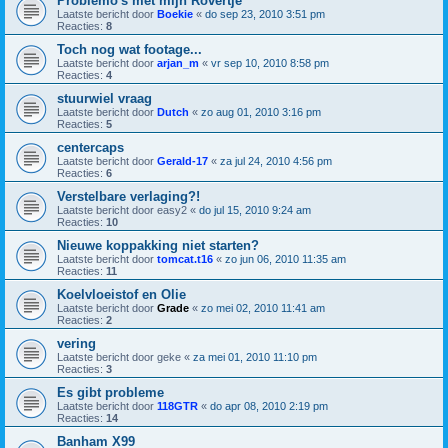
Problemo's met mijn Rovertje
Laatste bericht door
Boekie
«
do sep 23, 2010 3:51 pm
Reacties:
8
Toch nog wat footage...
Laatste bericht door
arjan_m
«
vr sep 10, 2010 8:58 pm
Reacties:
4
stuurwiel vraag
Laatste bericht door
Dutch
«
zo aug 01, 2010 3:16 pm
Reacties:
5
centercaps
Laatste bericht door
Gerald-17
«
za jul 24, 2010 4:56 pm
Reacties:
6
Verstelbare verlaging?!
Laatste bericht door
easy2
«
do jul 15, 2010 9:24 am
Reacties:
10
Nieuwe koppakking niet starten?
Laatste bericht door
tomcat.t16
«
zo jun 06, 2010 11:35 am
Reacties:
11
Koelvloeistof en Olie
Laatste bericht door
Grade
«
zo mei 02, 2010 11:41 am
Reacties:
2
vering
Laatste bericht door
geke
«
za mei 01, 2010 11:10 pm
Reacties:
3
Es gibt probleme
Laatste bericht door
118GTR
«
do apr 08, 2010 2:19 pm
Reacties:
14
Banham X99