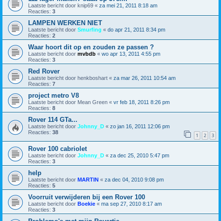
Laatste bericht door
knip69
«
za mei 21, 2011 8:18 am
Reacties:
3
LAMPEN WERKEN NIET
Laatste bericht door
Smurfing
«
do apr 21, 2011 8:34 pm
Reacties:
2
Waar hoort dit op en zouden ze passen ?
Laatste bericht door
mvbdb
«
wo apr 13, 2011 4:55 pm
Reacties:
3
Red Rover
Laatste bericht door
henkboshart
«
za mar 26, 2011 10:54 am
Reacties:
7
project metro V8
Laatste bericht door
Mean Green
«
vr feb 18, 2011 8:26 pm
Reacties:
8
Rover 114 GTa...
Laatste bericht door
Johnny_D
«
zo jan 16, 2011 12:06 pm
Reacties:
38
1
2
3
Rover 100 cabriolet
Laatste bericht door
Johnny_D
«
za dec 25, 2010 5:47 pm
Reacties:
3
help
Laatste bericht door
MARTIN
«
za dec 04, 2010 9:08 pm
Reacties:
5
Voorruit verwijderen bij een Rover 100
Laatste bericht door
Boekie
«
ma sep 27, 2010 8:17 am
Reacties:
3