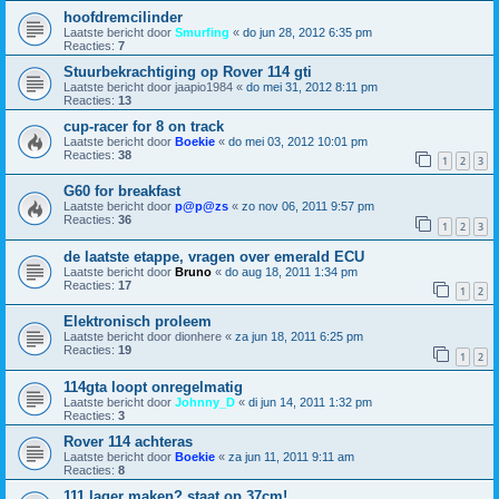
hoofdremcilinder
Laatste bericht door
Smurfing
«
do jun 28, 2012 6:35 pm
Reacties:
7
Stuurbekrachtiging op Rover 114 gti
Laatste bericht door
jaapio1984
«
do mei 31, 2012 8:11 pm
Reacties:
13
cup-racer for 8 on track
Laatste bericht door
Boekie
«
do mei 03, 2012 10:01 pm
Reacties:
38
1
2
3
G60 for breakfast
Laatste bericht door
p@p@zs
«
zo nov 06, 2011 9:57 pm
Reacties:
36
1
2
3
de laatste etappe, vragen over emerald ECU
Laatste bericht door
Bruno
«
do aug 18, 2011 1:34 pm
Reacties:
17
1
2
Elektronisch proleem
Laatste bericht door
dionhere
«
za jun 18, 2011 6:25 pm
Reacties:
19
1
2
114gta loopt onregelmatig
Laatste bericht door
Johnny_D
«
di jun 14, 2011 1:32 pm
Reacties:
3
Rover 114 achteras
Laatste bericht door
Boekie
«
za jun 11, 2011 9:11 am
Reacties:
8
111 lager maken? staat op 37cm!