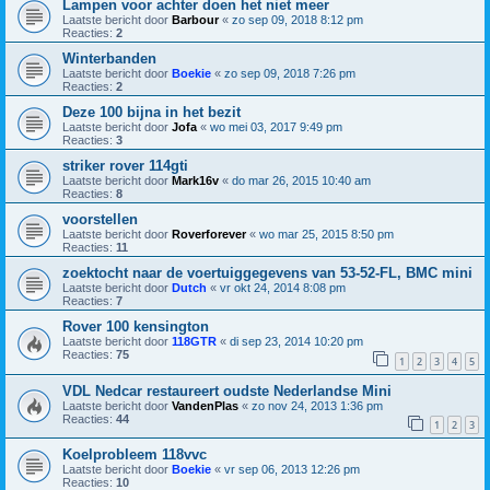
Lampen voor achter doen het niet meer
Laatste bericht door
Barbour
«
zo sep 09, 2018 8:12 pm
Reacties:
2
Winterbanden
Laatste bericht door
Boekie
«
zo sep 09, 2018 7:26 pm
Reacties:
2
Deze 100 bijna in het bezit
Laatste bericht door
Jofa
«
wo mei 03, 2017 9:49 pm
Reacties:
3
striker rover 114gti
Laatste bericht door
Mark16v
«
do mar 26, 2015 10:40 am
Reacties:
8
voorstellen
Laatste bericht door
Roverforever
«
wo mar 25, 2015 8:50 pm
Reacties:
11
zoektocht naar de voertuiggegevens van 53-52-FL, BMC mini
Laatste bericht door
Dutch
«
vr okt 24, 2014 8:08 pm
Reacties:
7
Rover 100 kensington
Laatste bericht door
118GTR
«
di sep 23, 2014 10:20 pm
Reacties:
75
1
2
3
4
5
VDL Nedcar restaureert oudste Nederlandse Mini
Laatste bericht door
VandenPlas
«
zo nov 24, 2013 1:36 pm
Reacties:
44
1
2
3
Koelprobleem 118vvc
Laatste bericht door
Boekie
«
vr sep 06, 2013 12:26 pm
Reacties:
10