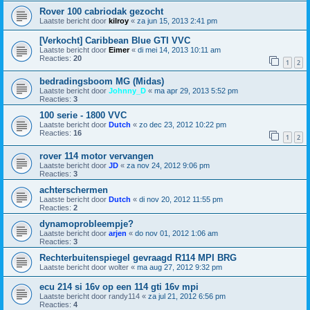
Rover 100 cabriodak gezocht
Laatste bericht door
kilroy
«
za jun 15, 2013 2:41 pm
[Verkocht] Caribbean Blue GTI VVC
Laatste bericht door
Eimer
«
di mei 14, 2013 10:11 am
Reacties:
20
1
2
bedradingsboom MG (Midas)
Laatste bericht door
Johnny_D
«
ma apr 29, 2013 5:52 pm
Reacties:
3
100 serie - 1800 VVC
Laatste bericht door
Dutch
«
zo dec 23, 2012 10:22 pm
Reacties:
16
1
2
rover 114 motor vervangen
Laatste bericht door
JD
«
za nov 24, 2012 9:06 pm
Reacties:
3
achterschermen
Laatste bericht door
Dutch
«
di nov 20, 2012 11:55 pm
Reacties:
2
dynamoprobleempje?
Laatste bericht door
arjen
«
do nov 01, 2012 1:06 am
Reacties:
3
Rechterbuitenspiegel gevraagd R114 MPI BRG
Laatste bericht door
wolter
«
ma aug 27, 2012 9:32 pm
ecu 214 si 16v op een 114 gti 16v mpi
Laatste bericht door
randy114
«
za jul 21, 2012 6:56 pm
Reacties:
4