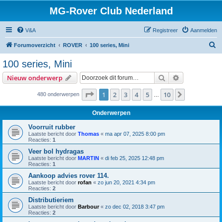
MG-Rover Club Nederland
V&A
Registreer
Aanmelden
Z
Forumoverzicht
ROVER
100 series, Mini
o
100 series, Mini
e
Zoek
Uitgebreid z
Nieuw onderwerp
k
Pagina
1
van
10
1
2
3
4
5
10
Volgende
480 onderwerpen
…
Onderwerpen
Voorruit rubber
Laatste bericht door
Thomas
«
ma apr 07, 2025 8:00 pm
Reacties:
1
Veer bol hydragas
Laatste bericht door
MARTIN
«
di feb 25, 2025 12:48 pm
Reacties:
1
Aankoop advies rover 114.
Laatste bericht door
rofan
«
zo jun 20, 2021 4:34 pm
Reacties:
2
Distributieriem
Laatste bericht door
Barbour
«
zo dec 02, 2018 3:47 pm
Reacties:
2