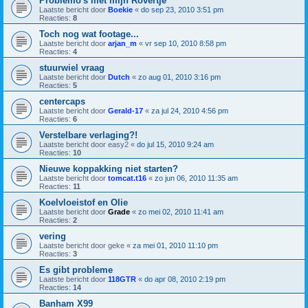
Problemo's met mijn Rovertje
Laatste bericht door
Boekie
«
do sep 23, 2010 3:51 pm
Reacties:
8
Toch nog wat footage...
Laatste bericht door
arjan_m
«
vr sep 10, 2010 8:58 pm
Reacties:
4
stuurwiel vraag
Laatste bericht door
Dutch
«
zo aug 01, 2010 3:16 pm
Reacties:
5
centercaps
Laatste bericht door
Gerald-17
«
za jul 24, 2010 4:56 pm
Reacties:
6
Verstelbare verlaging?!
Laatste bericht door
easy2
«
do jul 15, 2010 9:24 am
Reacties:
10
Nieuwe koppakking niet starten?
Laatste bericht door
tomcat.t16
«
zo jun 06, 2010 11:35 am
Reacties:
11
Koelvloeistof en Olie
Laatste bericht door
Grade
«
zo mei 02, 2010 11:41 am
Reacties:
2
vering
Laatste bericht door
geke
«
za mei 01, 2010 11:10 pm
Reacties:
3
Es gibt probleme
Laatste bericht door
118GTR
«
do apr 08, 2010 2:19 pm
Reacties:
14
Banham X99