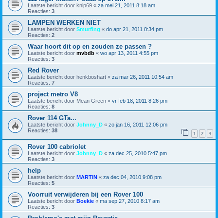
Laatste bericht door
knip69
«
za mei 21, 2011 8:18 am
Reacties:
3
LAMPEN WERKEN NIET
Laatste bericht door
Smurfing
«
do apr 21, 2011 8:34 pm
Reacties:
2
Waar hoort dit op en zouden ze passen ?
Laatste bericht door
mvbdb
«
wo apr 13, 2011 4:55 pm
Reacties:
3
Red Rover
Laatste bericht door
henkboshart
«
za mar 26, 2011 10:54 am
Reacties:
7
project metro V8
Laatste bericht door
Mean Green
«
vr feb 18, 2011 8:26 pm
Reacties:
8
Rover 114 GTa...
Laatste bericht door
Johnny_D
«
zo jan 16, 2011 12:06 pm
Reacties:
38
1
2
3
Rover 100 cabriolet
Laatste bericht door
Johnny_D
«
za dec 25, 2010 5:47 pm
Reacties:
3
help
Laatste bericht door
MARTIN
«
za dec 04, 2010 9:08 pm
Reacties:
5
Voorruit verwijderen bij een Rover 100
Laatste bericht door
Boekie
«
ma sep 27, 2010 8:17 am
Reacties:
3