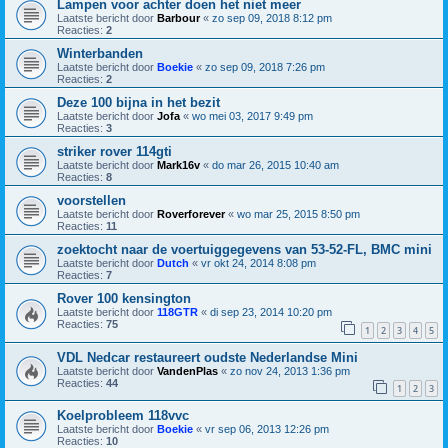
Lampen voor achter doen het niet meer
Laatste bericht door
Barbour
«
zo sep 09, 2018 8:12 pm
Reacties:
2
Winterbanden
Laatste bericht door
Boekie
«
zo sep 09, 2018 7:26 pm
Reacties:
2
Deze 100 bijna in het bezit
Laatste bericht door
Jofa
«
wo mei 03, 2017 9:49 pm
Reacties:
3
striker rover 114gti
Laatste bericht door
Mark16v
«
do mar 26, 2015 10:40 am
Reacties:
8
voorstellen
Laatste bericht door
Roverforever
«
wo mar 25, 2015 8:50 pm
Reacties:
11
zoektocht naar de voertuiggegevens van 53-52-FL, BMC mini
Laatste bericht door
Dutch
«
vr okt 24, 2014 8:08 pm
Reacties:
7
Rover 100 kensington
Laatste bericht door
118GTR
«
di sep 23, 2014 10:20 pm
Reacties:
75
1
2
3
4
5
VDL Nedcar restaureert oudste Nederlandse Mini
Laatste bericht door
VandenPlas
«
zo nov 24, 2013 1:36 pm
Reacties:
44
1
2
3
Koelprobleem 118vvc
Laatste bericht door
Boekie
«
vr sep 06, 2013 12:26 pm
Reacties:
10