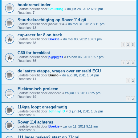
hoofdremcilinder
Laatste bericht door
Smurfing
«
do jun 28, 2012 6:35 pm
Reacties:
7
Stuurbekrachtiging op Rover 114 gti
Laatste bericht door
jaapio1984
«
do mei 31, 2012 8:11 pm
Reacties:
13
cup-racer for 8 on track
Laatste bericht door
Boekie
«
do mei 03, 2012 10:01 pm
Reacties:
38
1
2
3
G60 for breakfast
Laatste bericht door
p@p@zs
«
zo nov 06, 2011 9:57 pm
Reacties:
36
1
2
3
de laatste etappe, vragen over emerald ECU
Laatste bericht door
Bruno
«
do aug 18, 2011 1:34 pm
Reacties:
17
1
2
Elektronisch proleem
Laatste bericht door
dionhere
«
za jun 18, 2011 6:25 pm
Reacties:
19
1
2
114gta loopt onregelmatig
Laatste bericht door
Johnny_D
«
di jun 14, 2011 1:32 pm
Reacties:
3
Rover 114 achteras
Laatste bericht door
Boekie
«
za jun 11, 2011 9:11 am
Reacties:
8
111 lager maken? staat op 37cm!