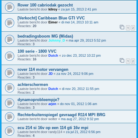
Rover 100 cabriodak gezocht
Laatste bericht door
kilroy
«
za jun 15, 2013 2:41 pm
[Verkocht] Caribbean Blue GTI VVC
Laatste bericht door
Eimer
«
di mei 14, 2013 10:11 am
Reacties:
20
1
2
bedradingsboom MG (Midas)
Laatste bericht door
Johnny_D
«
ma apr 29, 2013 5:52 pm
Reacties:
3
100 serie - 1800 VVC
Laatste bericht door
Dutch
«
zo dec 23, 2012 10:22 pm
Reacties:
16
1
2
rover 114 motor vervangen
Laatste bericht door
JD
«
za nov 24, 2012 9:06 pm
Reacties:
3
achterschermen
Laatste bericht door
Dutch
«
di nov 20, 2012 11:55 pm
Reacties:
2
dynamoprobleempje?
Laatste bericht door
arjen
«
do nov 01, 2012 1:06 am
Reacties:
3
Rechterbuitenspiegel gevraagd R114 MPI BRG
Laatste bericht door
wolter
«
ma aug 27, 2012 9:32 pm
ecu 214 si 16v op een 114 gti 16v mpi
Laatste bericht door
randy114
«
za jul 21, 2012 6:56 pm
Reacties:
4