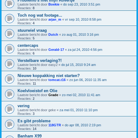
Problemo's met mijn Rovertje
Laatste bericht door
Boekie
«
do sep 23, 2010 3:51 pm
Reacties:
8
Toch nog wat footage...
Laatste bericht door
arjan_m
«
vr sep 10, 2010 8:58 pm
Reacties:
4
stuurwiel vraag
Laatste bericht door
Dutch
«
zo aug 01, 2010 3:16 pm
Reacties:
5
centercaps
Laatste bericht door
Gerald-17
«
za jul 24, 2010 4:56 pm
Reacties:
6
Verstelbare verlaging?!
Laatste bericht door
easy2
«
do jul 15, 2010 9:24 am
Reacties:
10
Nieuwe koppakking niet starten?
Laatste bericht door
tomcat.t16
«
zo jun 06, 2010 11:35 am
Reacties:
11
Koelvloeistof en Olie
Laatste bericht door
Grade
«
zo mei 02, 2010 11:41 am
Reacties:
2
vering
Laatste bericht door
geke
«
za mei 01, 2010 11:10 pm
Reacties:
3
Es gibt probleme
Laatste bericht door
118GTR
«
do apr 08, 2010 2:19 pm
Reacties:
14
Banham X99