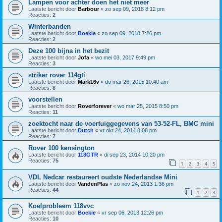
Lampen voor achter doen het niet meer
Laatste bericht door
Barbour
«
zo sep 09, 2018 8:12 pm
Reacties:
2
Winterbanden
Laatste bericht door
Boekie
«
zo sep 09, 2018 7:26 pm
Reacties:
2
Deze 100 bijna in het bezit
Laatste bericht door
Jofa
«
wo mei 03, 2017 9:49 pm
Reacties:
3
striker rover 114gti
Laatste bericht door
Mark16v
«
do mar 26, 2015 10:40 am
Reacties:
8
voorstellen
Laatste bericht door
Roverforever
«
wo mar 25, 2015 8:50 pm
Reacties:
11
zoektocht naar de voertuiggegevens van 53-52-FL, BMC mini
Laatste bericht door
Dutch
«
vr okt 24, 2014 8:08 pm
Reacties:
7
Rover 100 kensington
Laatste bericht door
118GTR
«
di sep 23, 2014 10:20 pm
Reacties:
75
1
2
3
4
5
VDL Nedcar restaureert oudste Nederlandse Mini
Laatste bericht door
VandenPlas
«
zo nov 24, 2013 1:36 pm
Reacties:
44
1
2
3
Koelprobleem 118vvc
Laatste bericht door
Boekie
«
vr sep 06, 2013 12:26 pm
Reacties:
10