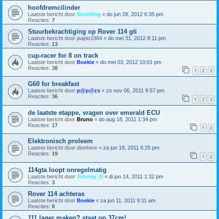
hoofdremcilinder
Laatste bericht door
Smurfing
«
do jun 28, 2012 6:35 pm
Reacties:
7
Stuurbekrachtiging op Rover 114 gti
Laatste bericht door
jaapio1984
«
do mei 31, 2012 8:11 pm
Reacties:
13
cup-racer for 8 on track
Laatste bericht door
Boekie
«
do mei 03, 2012 10:01 pm
Reacties:
38
1
2
3
G60 for breakfast
Laatste bericht door
p@p@zs
«
zo nov 06, 2011 9:57 pm
Reacties:
36
1
2
3
de laatste etappe, vragen over emerald ECU
Laatste bericht door
Bruno
«
do aug 18, 2011 1:34 pm
Reacties:
17
1
2
Elektronisch proleem
Laatste bericht door
dionhere
«
za jun 18, 2011 6:25 pm
Reacties:
19
1
2
114gta loopt onregelmatig
Laatste bericht door
Johnny_D
«
di jun 14, 2011 1:32 pm
Reacties:
3
Rover 114 achteras
Laatste bericht door
Boekie
«
za jun 11, 2011 9:11 am
Reacties:
8
111 lager maken? staat op 37cm!