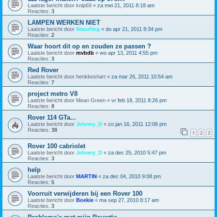
Laatste bericht door
knip69
«
za mei 21, 2011 8:18 am
Reacties:
3
LAMPEN WERKEN NIET
Laatste bericht door
Smurfing
«
do apr 21, 2011 8:34 pm
Reacties:
2
Waar hoort dit op en zouden ze passen ?
Laatste bericht door
mvbdb
«
wo apr 13, 2011 4:55 pm
Reacties:
3
Red Rover
Laatste bericht door
henkboshart
«
za mar 26, 2011 10:54 am
Reacties:
7
project metro V8
Laatste bericht door
Mean Green
«
vr feb 18, 2011 8:26 pm
Reacties:
8
Rover 114 GTa...
Laatste bericht door
Johnny_D
«
zo jan 16, 2011 12:06 pm
Reacties:
38
1
2
3
Rover 100 cabriolet
Laatste bericht door
Johnny_D
«
za dec 25, 2010 5:47 pm
Reacties:
3
help
Laatste bericht door
MARTIN
«
za dec 04, 2010 9:08 pm
Reacties:
5
Voorruit verwijderen bij een Rover 100
Laatste bericht door
Boekie
«
ma sep 27, 2010 8:17 am
Reacties:
3