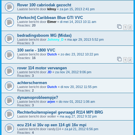
Rover 100 cabriodak gezocht
Laatste bericht door
kilroy
«
za jun 15, 2013 2:41 pm
[Verkocht] Caribbean Blue GTI VVC
Laatste bericht door
Eimer
«
di mei 14, 2013 10:11 am
Reacties:
20
1
2
bedradingsboom MG (Midas)
Laatste bericht door
Johnny_D
«
ma apr 29, 2013 5:52 pm
Reacties:
3
100 serie - 1800 VVC
Laatste bericht door
Dutch
«
zo dec 23, 2012 10:22 pm
Reacties:
16
1
2
rover 114 motor vervangen
Laatste bericht door
JD
«
za nov 24, 2012 9:06 pm
Reacties:
3
achterschermen
Laatste bericht door
Dutch
«
di nov 20, 2012 11:55 pm
Reacties:
2
dynamoprobleempje?
Laatste bericht door
arjen
«
do nov 01, 2012 1:06 am
Reacties:
3
Rechterbuitenspiegel gevraagd R114 MPI BRG
Laatste bericht door
wolter
«
ma aug 27, 2012 9:32 pm
ecu 214 si 16v op een 114 gti 16v mpi
Laatste bericht door
randy114
«
za jul 21, 2012 6:56 pm
Reacties:
4