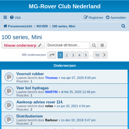
MG-Rover Club Nederland
V&A
Registreer
Aanmelden
Z
Forumoverzicht
ROVER
100 series, Mini
o
100 series, Mini
e
Zoek
Uitgebreid z
Nieuw onderwerp
k
Pagina
1
van
10
1
2
3
4
5
10
Volgende
480 onderwerpen
…
Onderwerpen
Voorruit rubber
Laatste bericht door
Thomas
«
ma apr 07, 2025 8:00 pm
Reacties:
1
Veer bol hydragas
Laatste bericht door
MARTIN
«
di feb 25, 2025 12:48 pm
Reacties:
1
Aankoop advies rover 114.
Laatste bericht door
rofan
«
zo jun 20, 2021 4:34 pm
Reacties:
2
Distributieriem
Laatste bericht door
Barbour
«
zo dec 02, 2018 3:47 pm
Reacties:
2