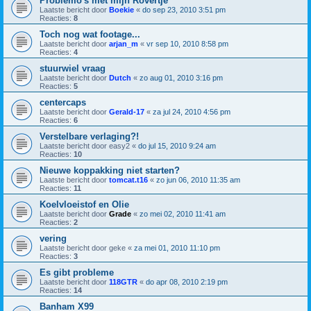
Problemo's met mijn Rovertje
Laatste bericht door
Boekie
«
do sep 23, 2010 3:51 pm
Reacties:
8
Toch nog wat footage...
Laatste bericht door
arjan_m
«
vr sep 10, 2010 8:58 pm
Reacties:
4
stuurwiel vraag
Laatste bericht door
Dutch
«
zo aug 01, 2010 3:16 pm
Reacties:
5
centercaps
Laatste bericht door
Gerald-17
«
za jul 24, 2010 4:56 pm
Reacties:
6
Verstelbare verlaging?!
Laatste bericht door
easy2
«
do jul 15, 2010 9:24 am
Reacties:
10
Nieuwe koppakking niet starten?
Laatste bericht door
tomcat.t16
«
zo jun 06, 2010 11:35 am
Reacties:
11
Koelvloeistof en Olie
Laatste bericht door
Grade
«
zo mei 02, 2010 11:41 am
Reacties:
2
vering
Laatste bericht door
geke
«
za mei 01, 2010 11:10 pm
Reacties:
3
Es gibt probleme
Laatste bericht door
118GTR
«
do apr 08, 2010 2:19 pm
Reacties:
14
Banham X99