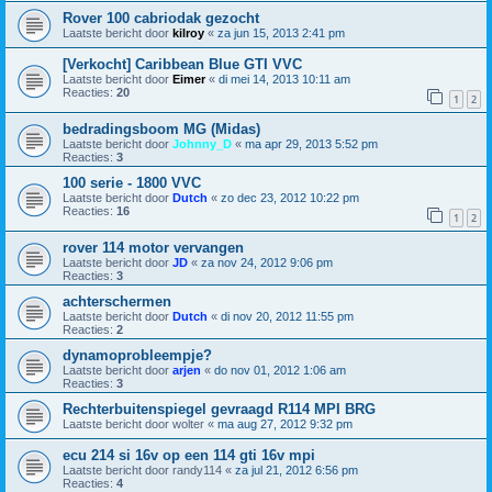
Rover 100 cabriodak gezocht
Laatste bericht door
kilroy
«
za jun 15, 2013 2:41 pm
[Verkocht] Caribbean Blue GTI VVC
Laatste bericht door
Eimer
«
di mei 14, 2013 10:11 am
Reacties:
20
1
2
bedradingsboom MG (Midas)
Laatste bericht door
Johnny_D
«
ma apr 29, 2013 5:52 pm
Reacties:
3
100 serie - 1800 VVC
Laatste bericht door
Dutch
«
zo dec 23, 2012 10:22 pm
Reacties:
16
1
2
rover 114 motor vervangen
Laatste bericht door
JD
«
za nov 24, 2012 9:06 pm
Reacties:
3
achterschermen
Laatste bericht door
Dutch
«
di nov 20, 2012 11:55 pm
Reacties:
2
dynamoprobleempje?
Laatste bericht door
arjen
«
do nov 01, 2012 1:06 am
Reacties:
3
Rechterbuitenspiegel gevraagd R114 MPI BRG
Laatste bericht door
wolter
«
ma aug 27, 2012 9:32 pm
ecu 214 si 16v op een 114 gti 16v mpi
Laatste bericht door
randy114
«
za jul 21, 2012 6:56 pm
Reacties:
4