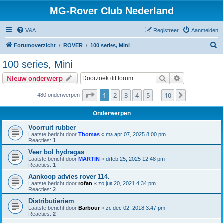
MG-Rover Club Nederland
V&A
Registreer
Aanmelden
Z
Forumoverzicht
ROVER
100 series, Mini
o
100 series, Mini
e
Zoek
Uitgebreid z
Nieuw onderwerp
k
Pagina
1
van
10
1
2
3
4
5
10
Volgende
480 onderwerpen
…
Onderwerpen
Voorruit rubber
Laatste bericht door
Thomas
«
ma apr 07, 2025 8:00 pm
Reacties:
1
Veer bol hydragas
Laatste bericht door
MARTIN
«
di feb 25, 2025 12:48 pm
Reacties:
1
Aankoop advies rover 114.
Laatste bericht door
rofan
«
zo jun 20, 2021 4:34 pm
Reacties:
2
Distributieriem
Laatste bericht door
Barbour
«
zo dec 02, 2018 3:47 pm
Reacties:
2