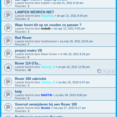
Laatste bericht door
knip69
«
za mei 21, 2011 8:18 am
Reacties:
3
LAMPEN WERKEN NIET
Laatste bericht door
Smurfing
«
do apr 21, 2011 8:34 pm
Reacties:
2
Waar hoort dit op en zouden ze passen ?
Laatste bericht door
mvbdb
«
wo apr 13, 2011 4:55 pm
Reacties:
3
Red Rover
Laatste bericht door
henkboshart
«
za mar 26, 2011 10:54 am
Reacties:
7
project metro V8
Laatste bericht door
Mean Green
«
vr feb 18, 2011 8:26 pm
Reacties:
8
Rover 114 GTa...
Laatste bericht door
Johnny_D
«
zo jan 16, 2011 12:06 pm
Reacties:
38
1
2
3
Rover 100 cabriolet
Laatste bericht door
Johnny_D
«
za dec 25, 2010 5:47 pm
Reacties:
3
help
Laatste bericht door
MARTIN
«
za dec 04, 2010 9:08 pm
Reacties:
5
Voorruit verwijderen bij een Rover 100
Laatste bericht door
Boekie
«
ma sep 27, 2010 8:17 am
Reacties:
3