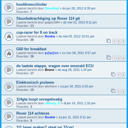
hoofdremcilinder
Laatste bericht door
Smurfing
«
do jun 28, 2012 6:35 pm
Reacties:
7
Stuurbekrachtiging op Rover 114 gti
Laatste bericht door
jaapio1984
«
do mei 31, 2012 8:11 pm
Reacties:
13
cup-racer for 8 on track
Laatste bericht door
Boekie
«
do mei 03, 2012 10:01 pm
Reacties:
38
1
2
3
G60 for breakfast
Laatste bericht door
p@p@zs
«
zo nov 06, 2011 9:57 pm
Reacties:
36
1
2
3
de laatste etappe, vragen over emerald ECU
Laatste bericht door
Bruno
«
do aug 18, 2011 1:34 pm
Reacties:
17
1
2
Elektronisch proleem
Laatste bericht door
dionhere
«
za jun 18, 2011 6:25 pm
Reacties:
19
1
2
114gta loopt onregelmatig
Laatste bericht door
Johnny_D
«
di jun 14, 2011 1:32 pm
Reacties:
3
Rover 114 achteras
Laatste bericht door
Boekie
«
za jun 11, 2011 9:11 am
Reacties:
8
111 lager maken? staat op 37cm!