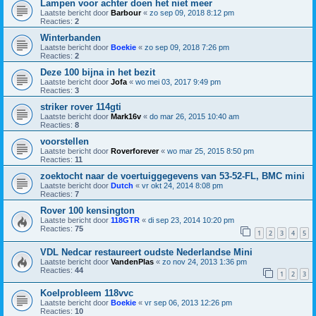
Lampen voor achter doen het niet meer
Laatste bericht door
Barbour
«
zo sep 09, 2018 8:12 pm
Reacties:
2
Winterbanden
Laatste bericht door
Boekie
«
zo sep 09, 2018 7:26 pm
Reacties:
2
Deze 100 bijna in het bezit
Laatste bericht door
Jofa
«
wo mei 03, 2017 9:49 pm
Reacties:
3
striker rover 114gti
Laatste bericht door
Mark16v
«
do mar 26, 2015 10:40 am
Reacties:
8
voorstellen
Laatste bericht door
Roverforever
«
wo mar 25, 2015 8:50 pm
Reacties:
11
zoektocht naar de voertuiggegevens van 53-52-FL, BMC mini
Laatste bericht door
Dutch
«
vr okt 24, 2014 8:08 pm
Reacties:
7
Rover 100 kensington
Laatste bericht door
118GTR
«
di sep 23, 2014 10:20 pm
Reacties:
75
1
2
3
4
5
VDL Nedcar restaureert oudste Nederlandse Mini
Laatste bericht door
VandenPlas
«
zo nov 24, 2013 1:36 pm
Reacties:
44
1
2
3
Koelprobleem 118vvc
Laatste bericht door
Boekie
«
vr sep 06, 2013 12:26 pm
Reacties:
10