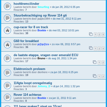
hoofdremcilinder
Laatste bericht door
Smurfing
«
do jun 28, 2012 6:35 pm
Reacties:
7
Stuurbekrachtiging op Rover 114 gti
Laatste bericht door
jaapio1984
«
do mei 31, 2012 8:11 pm
Reacties:
13
cup-racer for 8 on track
Laatste bericht door
Boekie
«
do mei 03, 2012 10:01 pm
Reacties:
38
1
2
3
G60 for breakfast
Laatste bericht door
p@p@zs
«
zo nov 06, 2011 9:57 pm
Reacties:
36
1
2
3
de laatste etappe, vragen over emerald ECU
Laatste bericht door
Bruno
«
do aug 18, 2011 1:34 pm
Reacties:
17
1
2
Elektronisch proleem
Laatste bericht door
dionhere
«
za jun 18, 2011 6:25 pm
Reacties:
19
1
2
114gta loopt onregelmatig
Laatste bericht door
Johnny_D
«
di jun 14, 2011 1:32 pm
Reacties:
3
Rover 114 achteras
Laatste bericht door
Boekie
«
za jun 11, 2011 9:11 am
Reacties:
8
111 lager maken? staat op 37cm!