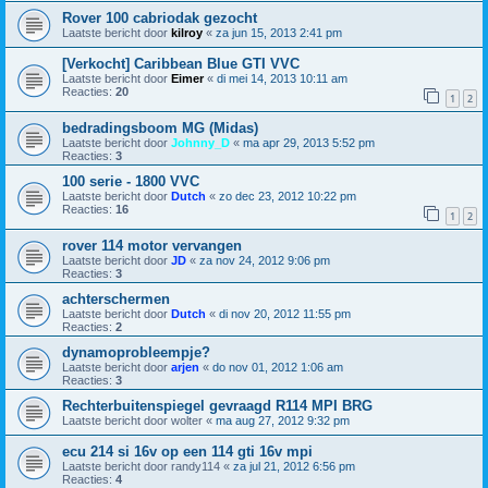
Rover 100 cabriodak gezocht
Laatste bericht door
kilroy
«
za jun 15, 2013 2:41 pm
[Verkocht] Caribbean Blue GTI VVC
Laatste bericht door
Eimer
«
di mei 14, 2013 10:11 am
Reacties:
20
1
2
bedradingsboom MG (Midas)
Laatste bericht door
Johnny_D
«
ma apr 29, 2013 5:52 pm
Reacties:
3
100 serie - 1800 VVC
Laatste bericht door
Dutch
«
zo dec 23, 2012 10:22 pm
Reacties:
16
1
2
rover 114 motor vervangen
Laatste bericht door
JD
«
za nov 24, 2012 9:06 pm
Reacties:
3
achterschermen
Laatste bericht door
Dutch
«
di nov 20, 2012 11:55 pm
Reacties:
2
dynamoprobleempje?
Laatste bericht door
arjen
«
do nov 01, 2012 1:06 am
Reacties:
3
Rechterbuitenspiegel gevraagd R114 MPI BRG
Laatste bericht door
wolter
«
ma aug 27, 2012 9:32 pm
ecu 214 si 16v op een 114 gti 16v mpi
Laatste bericht door
randy114
«
za jul 21, 2012 6:56 pm
Reacties:
4