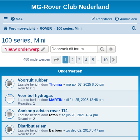
MG-Rover Club Nederland
V&A
Registreer
Aanmelden
Z
Forumoverzicht
ROVER
100 series, Mini
o
100 series, Mini
e
Zoek
Uitgebreid z
Nieuw onderwerp
k
Pagina
1
van
10
1
2
3
4
5
10
Volgende
480 onderwerpen
…
Onderwerpen
Voorruit rubber
Laatste bericht door
Thomas
«
ma apr 07, 2025 8:00 pm
Reacties:
1
Veer bol hydragas
Laatste bericht door
MARTIN
«
di feb 25, 2025 12:48 pm
Reacties:
1
Aankoop advies rover 114.
Laatste bericht door
rofan
«
zo jun 20, 2021 4:34 pm
Reacties:
2
Distributieriem
Laatste bericht door
Barbour
«
zo dec 02, 2018 3:47 pm
Reacties:
2