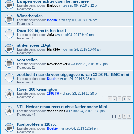
Lampen voor achter doen het niet meer
Laatste bericht door
Barbour
«
zo sep 09, 2018 8:12 pm
Reacties:
2
Winterbanden
Laatste bericht door
Boekie
«
zo sep 09, 2018 7:26 pm
Reacties:
2
Deze 100 bijna in het bezit
Laatste bericht door
Jofa
«
wo mei 03, 2017 9:49 pm
Reacties:
3
striker rover 114gti
Laatste bericht door
Mark16v
«
do mar 26, 2015 10:40 am
Reacties:
8
voorstellen
Laatste bericht door
Roverforever
«
wo mar 25, 2015 8:50 pm
Reacties:
11
zoektocht naar de voertuiggegevens van 53-52-FL, BMC mini
Laatste bericht door
Dutch
«
vr okt 24, 2014 8:08 pm
Reacties:
7
Rover 100 kensington
Laatste bericht door
118GTR
«
di sep 23, 2014 10:20 pm
Reacties:
75
1
2
3
4
5
VDL Nedcar restaureert oudste Nederlandse Mini
Laatste bericht door
VandenPlas
«
zo nov 24, 2013 1:36 pm
Reacties:
44
1
2
3
Koelprobleem 118vvc
Laatste bericht door
Boekie
«
vr sep 06, 2013 12:26 pm
Reacties:
10