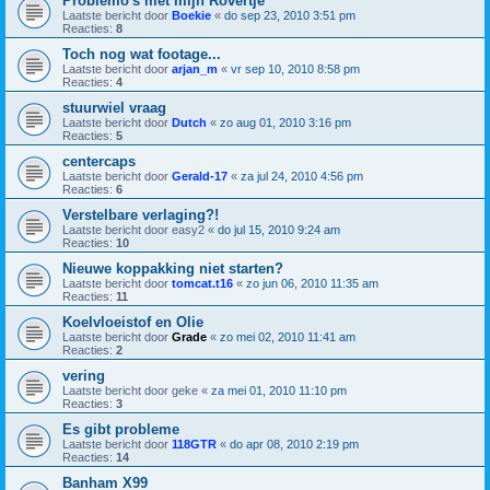
Problemo's met mijn Rovertje
Laatste bericht door
Boekie
«
do sep 23, 2010 3:51 pm
Reacties:
8
Toch nog wat footage...
Laatste bericht door
arjan_m
«
vr sep 10, 2010 8:58 pm
Reacties:
4
stuurwiel vraag
Laatste bericht door
Dutch
«
zo aug 01, 2010 3:16 pm
Reacties:
5
centercaps
Laatste bericht door
Gerald-17
«
za jul 24, 2010 4:56 pm
Reacties:
6
Verstelbare verlaging?!
Laatste bericht door
easy2
«
do jul 15, 2010 9:24 am
Reacties:
10
Nieuwe koppakking niet starten?
Laatste bericht door
tomcat.t16
«
zo jun 06, 2010 11:35 am
Reacties:
11
Koelvloeistof en Olie
Laatste bericht door
Grade
«
zo mei 02, 2010 11:41 am
Reacties:
2
vering
Laatste bericht door
geke
«
za mei 01, 2010 11:10 pm
Reacties:
3
Es gibt probleme
Laatste bericht door
118GTR
«
do apr 08, 2010 2:19 pm
Reacties:
14
Banham X99