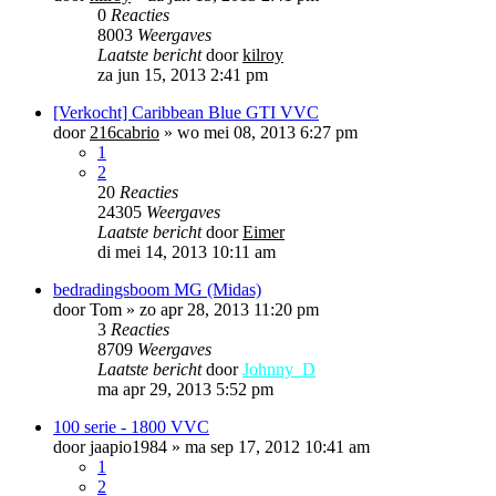
0
Reacties
8003
Weergaves
Laatste bericht
door
kilroy
za jun 15, 2013 2:41 pm
[Verkocht] Caribbean Blue GTI VVC
door
216cabrio
»
wo mei 08, 2013 6:27 pm
1
2
20
Reacties
24305
Weergaves
Laatste bericht
door
Eimer
di mei 14, 2013 10:11 am
bedradingsboom MG (Midas)
door
Tom
»
zo apr 28, 2013 11:20 pm
3
Reacties
8709
Weergaves
Laatste bericht
door
Johnny_D
ma apr 29, 2013 5:52 pm
100 serie - 1800 VVC
door
jaapio1984
»
ma sep 17, 2012 10:41 am
1
2