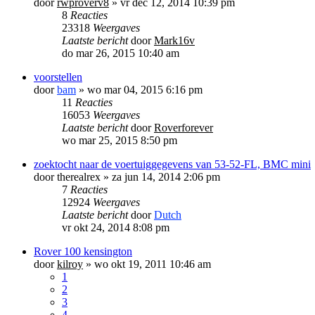
door
rwproverv8
»
vr dec 12, 2014 10:39 pm
8
Reacties
23318
Weergaves
Laatste bericht
door
Mark16v
do mar 26, 2015 10:40 am
voorstellen
door
bam
»
wo mar 04, 2015 6:16 pm
11
Reacties
16053
Weergaves
Laatste bericht
door
Roverforever
wo mar 25, 2015 8:50 pm
zoektocht naar de voertuiggegevens van 53-52-FL, BMC mini
door
therealrex
»
za jun 14, 2014 2:06 pm
7
Reacties
12924
Weergaves
Laatste bericht
door
Dutch
vr okt 24, 2014 8:08 pm
Rover 100 kensington
door
kilroy
»
wo okt 19, 2011 10:46 am
1
2
3
4