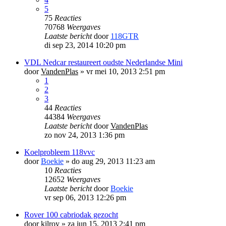
5
75
Reacties
70768
Weergaves
Laatste bericht
door
118GTR
di sep 23, 2014 10:20 pm
VDL Nedcar restaureert oudste Nederlandse Mini
door
VandenPlas
»
vr mei 10, 2013 2:51 pm
1
2
3
44
Reacties
44384
Weergaves
Laatste bericht
door
VandenPlas
zo nov 24, 2013 1:36 pm
Koelprobleem 118vvc
door
Boekie
»
do aug 29, 2013 11:23 am
10
Reacties
12652
Weergaves
Laatste bericht
door
Boekie
vr sep 06, 2013 12:26 pm
Rover 100 cabriodak gezocht
door
kilroy
»
za jun 15, 2013 2:41 pm