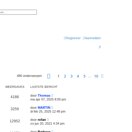
gebreid zoeken
Registreer
Aanmelden
Z
o
e
k
Pagina
1
van
10
1
2
3
4
5
10
Volgende
480 onderwerpen
…
WEERGAVES
LAATSTE BERICHT
door
Thomas
4188
ma apr 07, 2025 8:00 pm
door
MARTIN
3259
di feb 25, 2025 12:48 pm
door
rofan
12952
zo jun 20, 2021 4:34 pm
door
Barbour