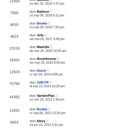
11058
zo dec 02, 2018 3:47 pm
door
Barbour
7800
zo sep 09, 2018 8:12 pm
door
Boekie
8630
zo sep 09, 2018 7:26 pm
door
Jofa
9624
wo mei 03, 2017 9:49 pm
door
Mark16v
23318
do mar 26, 2015 10:40 am
door
Roverforever
16053
wo mar 25, 2015 8:50 pm
door
Dutch
12924
vr okt 24, 2014 8:08 pm
door
118GTR
70768
di sep 23, 2014 10:20 pm
door
VandenPlas
44382
zo nov 24, 2013 1:36 pm
door
Boekie
12652
vr sep 06, 2013 12:26 pm
door
kilroy
8003
za jun 15, 2013 2:41 pm