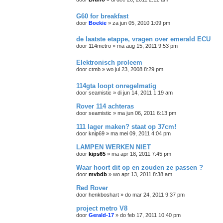
G60 for breakfast
door
Boekie
»
za jun 05, 2010 1:09 pm
de laatste etappe, vragen over emerald ECU
door
114metro
»
ma aug 15, 2011 9:53 pm
Elektronisch proleem
door
ctmb
»
wo jul 23, 2008 8:29 pm
114gta loopt onregelmatig
door
seamistic
»
di jun 14, 2011 1:19 am
Rover 114 achteras
door
seamistic
»
ma jun 06, 2011 6:13 pm
111 lager maken? staat op 37cm!
door
knip69
»
ma mei 09, 2011 4:04 pm
LAMPEN WERKEN NIET
door
kips65
»
ma apr 18, 2011 7:45 pm
Waar hoort dit op en zouden ze passen ?
door
mvbdb
»
wo apr 13, 2011 8:38 am
Red Rover
door
henkboshart
»
do mar 24, 2011 9:37 pm
project metro V8
door
Gerald-17
»
do feb 17, 2011 10:40 pm