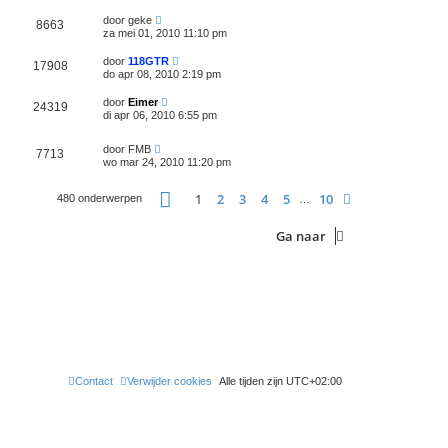
door
geke
8663
za mei 01, 2010 11:10 pm
door
118GTR
17908
do apr 08, 2010 2:19 pm
door
Eimer
24319
di apr 06, 2010 6:55 pm
door
FMB
7713
wo mar 24, 2010 11:20 pm
Pagina
1
van
10
1
2
3
4
5
10
Volgende
480 onderwerpen
…
Ga naar
Contact
Verwijder cookies
Alle tijden zijn
UTC+02:00