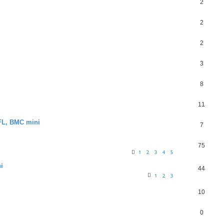
2
2
2
3
8
11
-FL, BMC mini
7
75
1
2
3
4
5
i
44
1
2
3
10
0