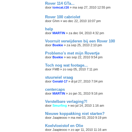
Rover 114 GTa...
door
tomcat.t16
»
ma sep 27, 2010 12:55 pm
Rover 100 cabriolet
door
Ghm
»
wo dec 22, 2010 10:07 pm
help
door
MARTIN
»
za dec 04, 2010 4:32 pm
Voorruit verwijderen bij een Rover 100
door
Boekie
»
za sep 25, 2010 2:10 pm
Problemo's met mijn Rovertje
door
Boekie
»
wo sep 22, 2010 9:54 pm
Toch nog wat footage...
door
FMB
»
zo sep 05, 2010 7:11 pm
stuurwiel vraag
door
Gerald-17
»
di jul 27, 2010 7:04 pm
centercaps
door
MARTIN
»
zo jan 31, 2010 9:16 pm
Verstelbare verlaging?!
door
Smurfing
»
wo jul 14, 2010 1:16 am
Nieuwe koppakking niet starten?
door
Jaapieooo
»
ma mei 03, 2010 9:19 pm
Koelvloeistof en Olie
door
Jaapieooo
»
zo apr 11, 2010 11:16 am