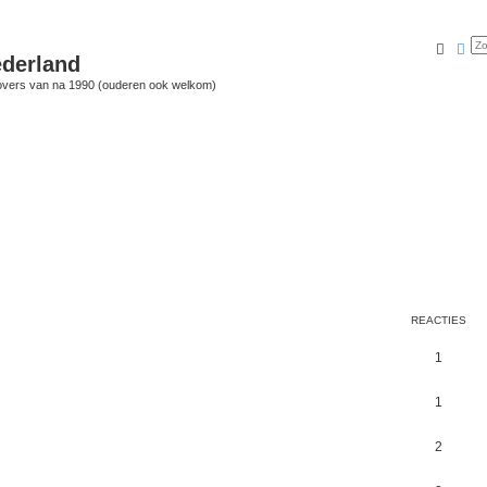
Zoek
Uit
derland
vers van na 1990 (ouderen ook welkom)
REACTIES
1
1
2