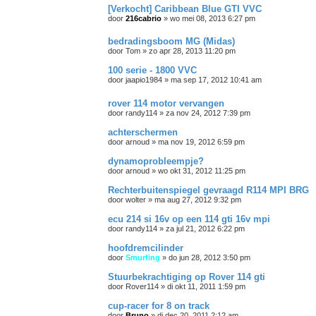
[Verkocht] Caribbean Blue GTI VVC
door
216cabrio
»
wo mei 08, 2013 6:27 pm
bedradingsboom MG (Midas)
door
Tom
»
zo apr 28, 2013 11:20 pm
100 serie - 1800 VVC
door
jaapio1984
»
ma sep 17, 2012 10:41 am
rover 114 motor vervangen
door
randy114
»
za nov 24, 2012 7:39 pm
achterschermen
door
arnoud
»
ma nov 19, 2012 6:59 pm
dynamoprobleempje?
door
arnoud
»
wo okt 31, 2012 11:25 pm
Rechterbuitenspiegel gevraagd R114 MPI BRG
door
wolter
»
ma aug 27, 2012 9:32 pm
ecu 214 si 16v op een 114 gti 16v mpi
door
randy114
»
za jul 21, 2012 6:22 pm
hoofdremcilinder
door
Smurfing
»
do jun 28, 2012 3:50 pm
Stuurbekrachtiging op Rover 114 gti
door
Rover114
»
di okt 11, 2011 1:59 pm
cup-racer for 8 on track
door
Bruno
»
di dec 20, 2011 2:12 am