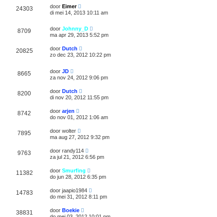
door
Eimer
24303
di mei 14, 2013 10:11 am
door
Johnny_D
8709
ma apr 29, 2013 5:52 pm
door
Dutch
20825
zo dec 23, 2012 10:22 pm
door
JD
8665
za nov 24, 2012 9:06 pm
door
Dutch
8200
di nov 20, 2012 11:55 pm
door
arjen
8742
do nov 01, 2012 1:06 am
door
wolter
7895
ma aug 27, 2012 9:32 pm
door
randy114
9763
za jul 21, 2012 6:56 pm
door
Smurfing
11382
do jun 28, 2012 6:35 pm
door
jaapio1984
14783
do mei 31, 2012 8:11 pm
door
Boekie
38831
do mei 03, 2012 10:01 pm