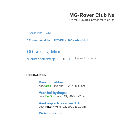
MG-Rover Club Ne
Dé MG-RoverClub voor MG's en Ro
Snelle links
V&A
Forumoverzicht
ROVER
100 series, Mini
100 series, Mini
Zoek
Uitgebreid zoeken
Nieuw onderwerp
ONDERWERPEN
Voorruit rubber
door
arco
»
ma apr 07, 2025 8:40 am
Veer bol hydragas
door
EmG
»
ma feb 24, 2025 6:22 pm
Aankoop advies rover 114.
door
rofan
»
vr jun 18, 2021 11:19 pm
Distributieriem