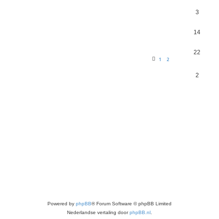
3
14
22
1
2
2
Powered by
phpBB
® Forum Software © phpBB Limited
Nederlandse vertaling door
phpBB.nl
.