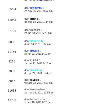
door
p@p@zs
37224
zo nov 06, 2011 9:57 pm
door
Bruno
18943
do aug 18, 2011 1:34 pm
door
dionhere
32786
za jun 18, 2011 6:25 pm
door
Johnny_D
8830
di jun 14, 2011 1:32 pm
door
Boekie
11756
za jun 11, 2011 9:11 am
door
knip69
8271
za mei 21, 2011 8:18 am
door
Smurfing
7852
do apr 21, 2011 8:34 pm
door
mvbdb
8867
wo apr 13, 2011 4:55 pm
door
henkboshart
11613
za mar 26, 2011 10:54 am
door
Mean Green
12733
vr feb 18, 2011 8:26 pm