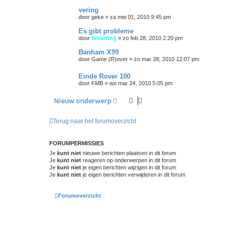
vering
door
geke
»
za mei 01, 2010 9:45 pm
Es gibt probleme
door
Smurfing
»
zo feb 28, 2010 2:20 pm
Banham X99
door
Game (R)over
»
zo mar 28, 2010 12:07 pm
Einde Rover 100
door
FMB
»
wo mar 24, 2010 5:05 pm
Nieuw onderwerp
Terug naar het forumoverzicht
FORUMPERMISSIES
Je
kunt niet
nieuwe berichten plaatsen in dit forum
Je
kunt niet
reageren op onderwerpen in dit forum
Je
kunt niet
je eigen berichten wijzigen in dit forum
Je
kunt niet
je eigen berichten verwijderen in dit forum
Forumoverzicht