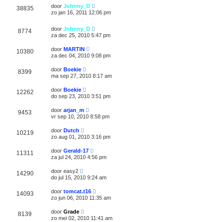
door
Johnny_D
38835
zo jan 16, 2011 12:06 pm
door
Johnny_D
8774
za dec 25, 2010 5:47 pm
door
MARTIN
10380
za dec 04, 2010 9:08 pm
door
Boekie
8399
ma sep 27, 2010 8:17 am
door
Boekie
12262
do sep 23, 2010 3:51 pm
door
arjan_m
9453
vr sep 10, 2010 8:58 pm
door
Dutch
10219
zo aug 01, 2010 3:16 pm
door
Gerald-17
11311
za jul 24, 2010 4:56 pm
door
easy2
14290
do jul 15, 2010 9:24 am
door
tomcat.t16
14093
zo jun 06, 2010 11:35 am
door
Grade
8139
zo mei 02, 2010 11:41 am