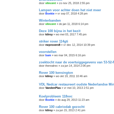
door
vlincent
»
zo nov 25, 2018 2:55 pm
Lampen voor achter doen het niet meer
door
Boekie
»
vr sep 07, 2018 4:28 pm
Winterbanden
door
vlincent
»
do jan 11, 2018 6:14 pm
Deze 100 bijna in het bezit
door
kilroy
»
wo mei 03, 2017 7:45 pm
striker rover 114gti
door
rwproverv8
»
vr dec 12, 2014 10:39 pm
voorstellen
door
bam
»
wo mar 04, 2015 6:16 pm
zoektocht naar de voertuiggegevens van 53-52
door
therealrex
»
za jun 14, 2014 2:06 pm
Rover 100 kensington
door
kilroy
»
wo okt 19, 2011 10:46 am
VDL Nedcar restaureert oudste Nederlandse Min
door
VandenPlas
»
vr mei 10, 2013 2:51 pm
Koelprobleem 118vvc
door
Boekie
»
do aug 29, 2013 11:23 am
Rover 100 cabriodak gezocht
door
kilroy
»
za jun 15, 2013 2:41 pm