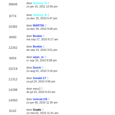
door
Johnny_D
38846
zo jan 16, 2011 12:06 pm
door
Johnny_D
8774
za dec 25, 2010 5:47 pm
door
MARTIN
10382
za dec 04, 2010 9:08 pm
door
Boekie
8400
ma sep 27, 2010 8:17 am
door
Boekie
12262
do sep 23, 2010 3:51 pm
door
arjan_m
9454
vr sep 10, 2010 8:58 pm
door
Dutch
10219
zo aug 01, 2010 3:16 pm
door
Gerald-17
11312
za jul 24, 2010 4:56 pm
door
easy2
14298
do jul 15, 2010 9:24 am
door
tomcat.t16
14093
zo jun 06, 2010 11:35 am
door
Grade
8142
zo mei 02, 2010 11:41 am