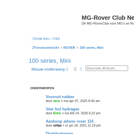
MG-Rover Club Ne
Dé MG-RoverClub voor MG's en Ro
Snelle links
V&A
Forumoverzicht
ROVER
100 series, Mini
100 series, Mini
Zoek
Uitgebreid zoeken
Nieuw onderwerp
ONDERWERPEN
Voorruit rubber
door
arco
»
ma apr 07, 2025 8:40 am
Veer bol hydragas
door
EmG
»
ma feb 24, 2025 6:22 pm
Aankoop advies rover 114.
door
rofan
»
vr jun 18, 2021 11:19 pm
Distributieriem