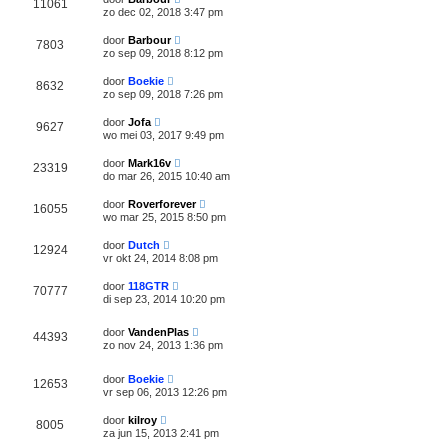
11061
zo dec 02, 2018 3:47 pm
door
Barbour
7803
zo sep 09, 2018 8:12 pm
door
Boekie
8632
zo sep 09, 2018 7:26 pm
door
Jofa
9627
wo mei 03, 2017 9:49 pm
door
Mark16v
23319
do mar 26, 2015 10:40 am
door
Roverforever
16055
wo mar 25, 2015 8:50 pm
door
Dutch
12924
vr okt 24, 2014 8:08 pm
door
118GTR
70777
di sep 23, 2014 10:20 pm
door
VandenPlas
44393
zo nov 24, 2013 1:36 pm
door
Boekie
12653
vr sep 06, 2013 12:26 pm
door
kilroy
8005
za jun 15, 2013 2:41 pm