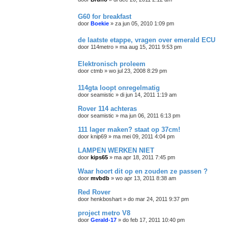
G60 for breakfast
door
Boekie
»
za jun 05, 2010 1:09 pm
de laatste etappe, vragen over emerald ECU
door
114metro
»
ma aug 15, 2011 9:53 pm
Elektronisch proleem
door
ctmb
»
wo jul 23, 2008 8:29 pm
114gta loopt onregelmatig
door
seamistic
»
di jun 14, 2011 1:19 am
Rover 114 achteras
door
seamistic
»
ma jun 06, 2011 6:13 pm
111 lager maken? staat op 37cm!
door
knip69
»
ma mei 09, 2011 4:04 pm
LAMPEN WERKEN NIET
door
kips65
»
ma apr 18, 2011 7:45 pm
Waar hoort dit op en zouden ze passen ?
door
mvbdb
»
wo apr 13, 2011 8:38 am
Red Rover
door
henkboshart
»
do mar 24, 2011 9:37 pm
project metro V8
door
Gerald-17
»
do feb 17, 2011 10:40 pm