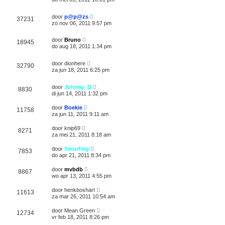
door
p@p@zs
37231
zo nov 06, 2011 9:57 pm
door
Bruno
18945
do aug 18, 2011 1:34 pm
door
dionhere
32790
za jun 18, 2011 6:25 pm
door
Johnny_D
8830
di jun 14, 2011 1:32 pm
door
Boekie
11758
za jun 11, 2011 9:11 am
door
knip69
8271
za mei 21, 2011 8:18 am
door
Smurfing
7853
do apr 21, 2011 8:34 pm
door
mvbdb
8867
wo apr 13, 2011 4:55 pm
door
henkboshart
11613
za mar 26, 2011 10:54 am
door
Mean Green
12734
vr feb 18, 2011 8:26 pm