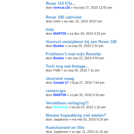
Rover 114 GTa...
door
tomcat.t16
»
ma sep 27, 2010 12:55 pm
Rover 100 cabriolet
door
Ghm
»
wo dec 22, 2010 10:07 pm
help
door
MARTIN
»
za dec 04, 2010 4:32 pm
Voorruit verwijderen bij een Rover 100
door
Boekie
»
za sep 25, 2010 2:10 pm
Problemo's met mijn Rovertje
door
Boekie
»
wo sep 22, 2010 9:54 pm
Toch nog wat footage...
door
FMB
»
zo sep 05, 2010 7:11 pm
stuurwiel vraag
door
Gerald-17
»
di jul 27, 2010 7:04 pm
centercaps
door
MARTIN
»
zo jan 31, 2010 9:16 pm
Verstelbare verlaging?!
door
Smurfing
»
wo jul 14, 2010 1:16 am
Nieuwe koppakking niet starten?
door
Jaapieooo
»
ma mei 03, 2010 9:19 pm
Koelvloeistof en Olie
door
Jaapieooo
»
zo apr 11, 2010 11:16 am