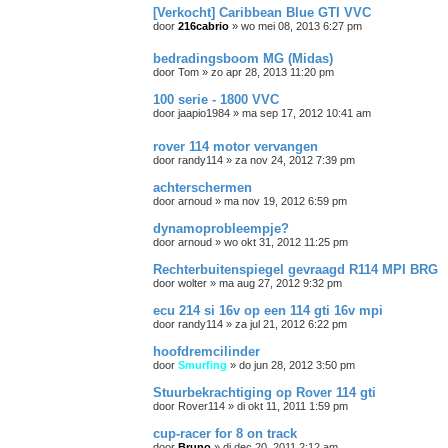
[Verkocht] Caribbean Blue GTI VVC
door
216cabrio
»
wo mei 08, 2013 6:27 pm
bedradingsboom MG (Midas)
door
Tom
»
zo apr 28, 2013 11:20 pm
100 serie - 1800 VVC
door
jaapio1984
»
ma sep 17, 2012 10:41 am
rover 114 motor vervangen
door
randy114
»
za nov 24, 2012 7:39 pm
achterschermen
door
arnoud
»
ma nov 19, 2012 6:59 pm
dynamoprobleempje?
door
arnoud
»
wo okt 31, 2012 11:25 pm
Rechterbuitenspiegel gevraagd R114 MPI BRG
door
wolter
»
ma aug 27, 2012 9:32 pm
ecu 214 si 16v op een 114 gti 16v mpi
door
randy114
»
za jul 21, 2012 6:22 pm
hoofdremcilinder
door
Smurfing
»
do jun 28, 2012 3:50 pm
Stuurbekrachtiging op Rover 114 gti
door
Rover114
»
di okt 11, 2011 1:59 pm
cup-racer for 8 on track
door
Bruno
»
di dec 20, 2011 2:12 am