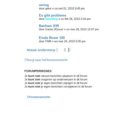
vering
door
geke
»
za mei 01, 2010 9:45 pm
Es gibt probleme
door
Smurfing
»
zo feb 28, 2010 2:20 pm
Banham X99
door
Game (R)over
»
zo mar 28, 2010 12:07 pm
Einde Rover 100
door
FMB
»
wo mar 24, 2010 5:05 pm
Nieuw onderwerp
Terug naar het forumoverzicht
FORUMPERMISSIES
Je
kunt niet
nieuwe berichten plaatsen in dit forum
Je
kunt niet
reageren op onderwerpen in dit forum
Je
kunt niet
je eigen berichten wijzigen in dit forum
Je
kunt niet
je eigen berichten verwijderen in dit forum
Forumoverzicht