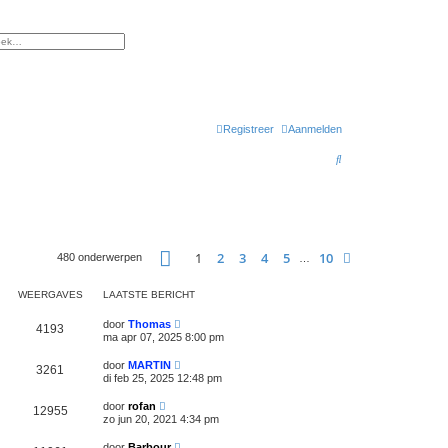
gebreid zoeken
Registreer
Aanmelden
Z
o
e
k
Pagina
1
van
10
1
2
3
4
5
10
Volgende
480 onderwerpen
…
WEERGAVES
LAATSTE BERICHT
door
Thomas
4193
ma apr 07, 2025 8:00 pm
door
MARTIN
3261
di feb 25, 2025 12:48 pm
door
rofan
12955
zo jun 20, 2021 4:34 pm
door
Barbour