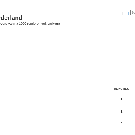
Zoek
Uit
derland
vers van na 1990 (ouderen ook welkom)
REACTIES
1
1
2