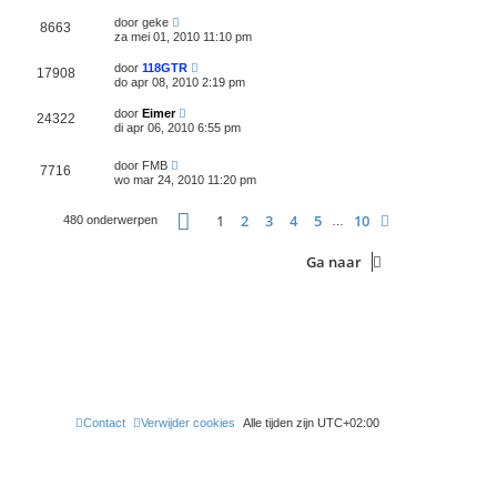
door
geke
8663
za mei 01, 2010 11:10 pm
door
118GTR
17908
do apr 08, 2010 2:19 pm
door
Eimer
24322
di apr 06, 2010 6:55 pm
door
FMB
7716
wo mar 24, 2010 11:20 pm
Pagina
1
van
10
1
2
3
4
5
10
Volgende
480 onderwerpen
…
Ga naar
Contact
Verwijder cookies
Alle tijden zijn
UTC+02:00