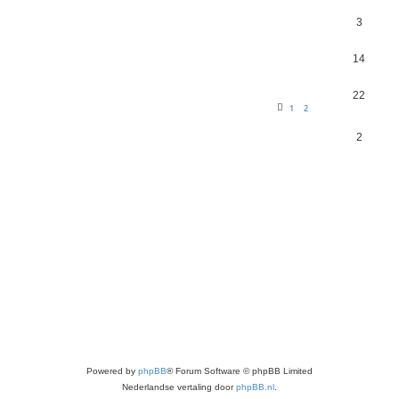
3
14
22
1
2
2
Powered by
phpBB
® Forum Software © phpBB Limited
Nederlandse vertaling door
phpBB.nl
.