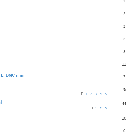
2
2
2
3
8
11
-FL, BMC mini
7
75
1
2
3
4
5
i
44
1
2
3
10
0