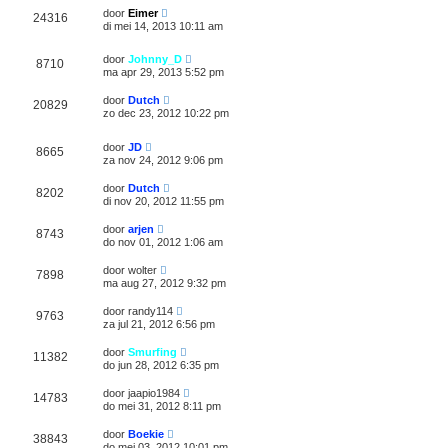
door
Eimer
24316
di mei 14, 2013 10:11 am
door
Johnny_D
8710
ma apr 29, 2013 5:52 pm
door
Dutch
20829
zo dec 23, 2012 10:22 pm
door
JD
8665
za nov 24, 2012 9:06 pm
door
Dutch
8202
di nov 20, 2012 11:55 pm
door
arjen
8743
do nov 01, 2012 1:06 am
door
wolter
7898
ma aug 27, 2012 9:32 pm
door
randy114
9763
za jul 21, 2012 6:56 pm
door
Smurfing
11382
do jun 28, 2012 6:35 pm
door
jaapio1984
14783
do mei 31, 2012 8:11 pm
door
Boekie
38843
do mei 03, 2012 10:01 pm