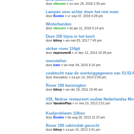
door
vlincent
»
zo nov 25, 2018 2:55 pm
Lampen voor achter doen het niet meer
door
Boekie
»
vr sep 07, 2018 4:28 pm
Winterbanden
door
vlincent
»
do jan 11, 2018 6:14 pm
Deze 100 bijna in het bezit
door
kilroy
»
wo mei 03, 2017 7:45 pm
striker rover 114gti
door
rwproverv8
»
vr dec 12, 2014 10:39 pm
voorstellen
door
bam
»
wo mar 04, 2015 6:16 pm
zoektocht naar de voertuiggegevens van 53-52
door
therealrex
»
za jun 14, 2014 2:06 pm
Rover 100 kensington
door
kilroy
»
wo okt 19, 2011 10:46 am
VDL Nedcar restaureert oudste Nederlandse Min
door
VandenPlas
»
vr mei 10, 2013 2:51 pm
Koelprobleem 118vvc
door
Boekie
»
do aug 29, 2013 11:23 am
Rover 100 cabriodak gezocht
door
kilroy
»
za jun 15, 2013 2:41 pm