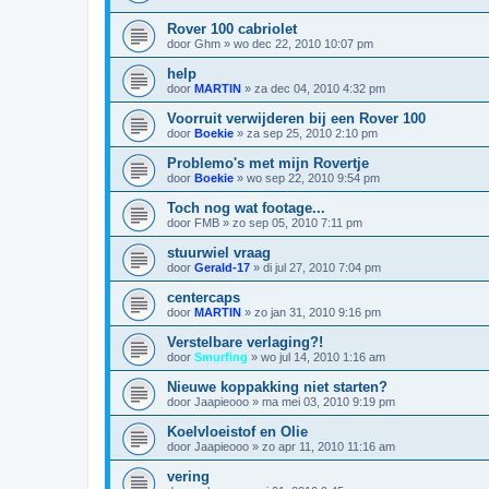
Rover 100 cabriolet
door
Ghm
»
wo dec 22, 2010 10:07 pm
help
door
MARTIN
»
za dec 04, 2010 4:32 pm
Voorruit verwijderen bij een Rover 100
door
Boekie
»
za sep 25, 2010 2:10 pm
Problemo's met mijn Rovertje
door
Boekie
»
wo sep 22, 2010 9:54 pm
Toch nog wat footage...
door
FMB
»
zo sep 05, 2010 7:11 pm
stuurwiel vraag
door
Gerald-17
»
di jul 27, 2010 7:04 pm
centercaps
door
MARTIN
»
zo jan 31, 2010 9:16 pm
Verstelbare verlaging?!
door
Smurfing
»
wo jul 14, 2010 1:16 am
Nieuwe koppakking niet starten?
door
Jaapieooo
»
ma mei 03, 2010 9:19 pm
Koelvloeistof en Olie
door
Jaapieooo
»
zo apr 11, 2010 11:16 am
vering