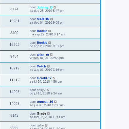
door
Johnny_D
8774
za dec 25, 2010 5:47 pm
door
MARTIN
10381
za dec 04, 2010 9:08 pm
door
Boekie
8400
ma sep 27, 2010 8:17 am
door
Boekie
12262
do sep 23, 2010 3:51 pm
door
arjan_m
9454
vr sep 10, 2010 8:58 pm
door
Dutch
10219
zo aug 01, 2010 3:16 pm
door
Gerald-17
11312
za jul 24, 2010 4:56 pm
door
easy2
14295
do jul 15, 2010 9:24 am
door
tomcat.t16
14093
zo jun 06, 2010 11:35 am
door
Grade
8142
zo mei 02, 2010 11:41 am
door
geke
8663
za mei 01, 2010 11:10 pm