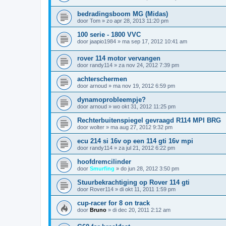
bedradingsboom MG (Midas)
door
Tom
»
zo apr 28, 2013 11:20 pm
100 serie - 1800 VVC
door
jaapio1984
»
ma sep 17, 2012 10:41 am
rover 114 motor vervangen
door
randy114
»
za nov 24, 2012 7:39 pm
achterschermen
door
arnoud
»
ma nov 19, 2012 6:59 pm
dynamoprobleempje?
door
arnoud
»
wo okt 31, 2012 11:25 pm
Rechterbuitenspiegel gevraagd R114 MPI BRG
door
wolter
»
ma aug 27, 2012 9:32 pm
ecu 214 si 16v op een 114 gti 16v mpi
door
randy114
»
za jul 21, 2012 6:22 pm
hoofdremcilinder
door
Smurfing
»
do jun 28, 2012 3:50 pm
Stuurbekrachtiging op Rover 114 gti
door
Rover114
»
di okt 11, 2011 1:59 pm
cup-racer for 8 on track
door
Bruno
»
di dec 20, 2011 2:12 am