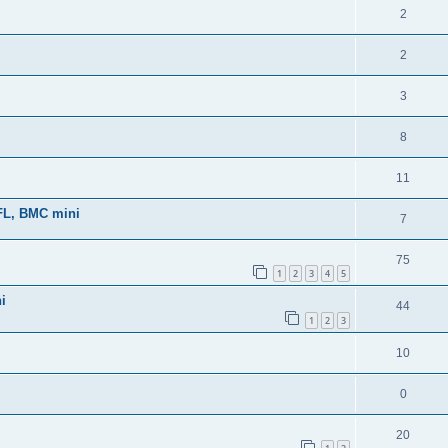
2
2
3
8
11
-FL, BMC mini
7
75
1
2
3
4
5
i
44
1
2
3
10
0
20