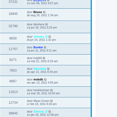
37231
zo nov 06, 2011 9:57 pm
door
Bruno
18945
do aug 18, 2011 1:34 pm
door
dionhere
32790
za jun 18, 2011 6:25 pm
door
Johnny_D
8830
di jun 14, 2011 1:32 pm
door
Boekie
11757
za jun 11, 2011 9:11 am
door
knip69
8271
za mei 21, 2011 8:18 am
door
Smurfing
7853
do apr 21, 2011 8:34 pm
door
mvbdb
8867
wo apr 13, 2011 4:55 pm
door
henkboshart
11613
za mar 26, 2011 10:54 am
door
Mean Green
12734
vr feb 18, 2011 8:26 pm
door
Johnny_D
38845
zo jan 16, 2011 12:06 pm