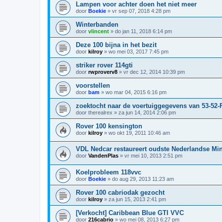
Lampen voor achter doen het niet meer
door
Boekie
»
vr sep 07, 2018 4:28 pm
Winterbanden
door
vlincent
»
do jan 11, 2018 6:14 pm
Deze 100 bijna in het bezit
door
kilroy
»
wo mei 03, 2017 7:45 pm
striker rover 114gti
door
rwproverv8
»
vr dec 12, 2014 10:39 pm
voorstellen
door
bam
»
wo mar 04, 2015 6:16 pm
zoektocht naar de voertuiggegevens van 53-52
door
therealrex
»
za jun 14, 2014 2:06 pm
Rover 100 kensington
door
kilroy
»
wo okt 19, 2011 10:46 am
VDL Nedcar restaureert oudste Nederlandse Min
door
VandenPlas
»
vr mei 10, 2013 2:51 pm
Koelprobleem 118vvc
door
Boekie
»
do aug 29, 2013 11:23 am
Rover 100 cabriodak gezocht
door
kilroy
»
za jun 15, 2013 2:41 pm
[Verkocht] Caribbean Blue GTI VVC
door
216cabrio
»
wo mei 08, 2013 6:27 pm