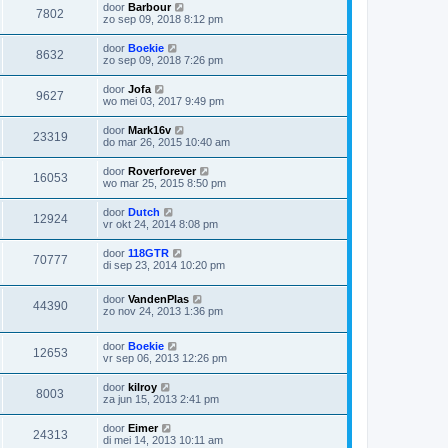
door
Barbour
7802
zo sep 09, 2018 8:12 pm
door
Boekie
8632
zo sep 09, 2018 7:26 pm
door
Jofa
9627
wo mei 03, 2017 9:49 pm
door
Mark16v
23319
do mar 26, 2015 10:40 am
door
Roverforever
16053
wo mar 25, 2015 8:50 pm
door
Dutch
12924
vr okt 24, 2014 8:08 pm
door
118GTR
70777
di sep 23, 2014 10:20 pm
door
VandenPlas
44390
zo nov 24, 2013 1:36 pm
door
Boekie
12653
vr sep 06, 2013 12:26 pm
door
kilroy
8003
za jun 15, 2013 2:41 pm
door
Eimer
24313
di mei 14, 2013 10:11 am