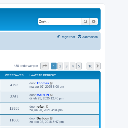
Zoek
Uitgebreid zoeken
Registreer
Aanmelden
Pagina
1
van
10
1
2
3
4
5
10
Volgende
480 onderwerpen
…
WEERGAVES
LAATSTE BERICHT
door
Thomas
4193
ma apr 07, 2025 8:00 pm
door
MARTIN
3261
di feb 25, 2025 12:48 pm
door
rofan
12955
zo jun 20, 2021 4:34 pm
door
Barbour
11060
zo dec 02, 2018 3:47 pm