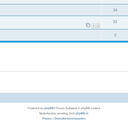
14
22
1
2
2
Powered by
phpBB
® Forum Software © phpBB Limited
Nederlandse vertaling door
phpBB.nl
.
Privacy
|
Gebruikersvoorwaarden