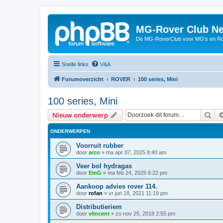
MG-Rover Club Ne
Dé MG-RoverClub voor MG's en Ro
Snelle links
V&A
Forumoverzicht
ROVER
100 series, Mini
100 series, Mini
Zoe
Nieuw onderwerp
ONDERWERPEN
Voorruit rubber
door
arco
»
ma apr 07, 2025 8:40 am
Veer bol hydragas
door
EmG
»
ma feb 24, 2025 6:22 pm
Aankoop advies rover 114.
door
rofan
»
vr jun 18, 2021 11:19 pm
Distributieriem
door
vlincent
»
zo nov 25, 2018 2:55 pm