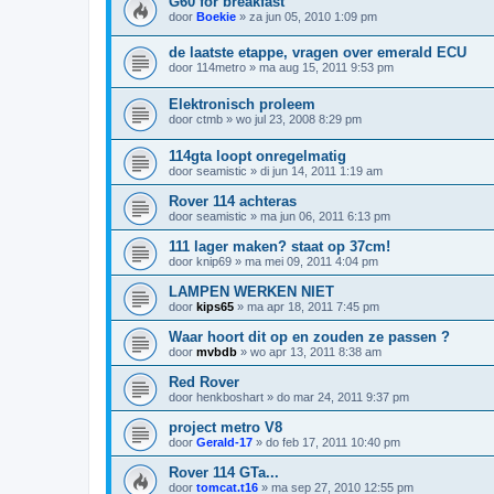
G60 for breakfast
door
Boekie
»
za jun 05, 2010 1:09 pm
de laatste etappe, vragen over emerald ECU
door
114metro
»
ma aug 15, 2011 9:53 pm
Elektronisch proleem
door
ctmb
»
wo jul 23, 2008 8:29 pm
114gta loopt onregelmatig
door
seamistic
»
di jun 14, 2011 1:19 am
Rover 114 achteras
door
seamistic
»
ma jun 06, 2011 6:13 pm
111 lager maken? staat op 37cm!
door
knip69
»
ma mei 09, 2011 4:04 pm
LAMPEN WERKEN NIET
door
kips65
»
ma apr 18, 2011 7:45 pm
Waar hoort dit op en zouden ze passen ?
door
mvbdb
»
wo apr 13, 2011 8:38 am
Red Rover
door
henkboshart
»
do mar 24, 2011 9:37 pm
project metro V8
door
Gerald-17
»
do feb 17, 2011 10:40 pm
Rover 114 GTa...
door
tomcat.t16
»
ma sep 27, 2010 12:55 pm