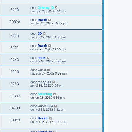
door
Johnny_D
8710
ma apr 29, 2013 5:52 pm
door
Dutch
20829
zo dec 23, 2012 10:22 pm
door
JD
8665
za nov 24, 2012 9:06 pm
door
Dutch
8202
di nov 20, 2012 11:55 pm
door
arjen
8743
do nov 01, 2012 1:06 am
door
wolter
7898
ma aug 27, 2012 9:32 pm
door
randy114
9763
za jul 21, 2012 6:56 pm
door
Smurfing
11382
do jun 28, 2012 6:35 pm
door
jaapio1984
14783
do mei 31, 2012 8:11 pm
door
Boekie
38843
do mei 03, 2012 10:01 pm
door
p@p@zs