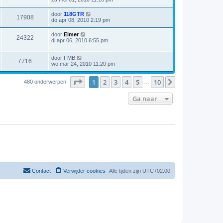
door
118GTR
17908
do apr 08, 2010 2:19 pm
door
Eimer
24322
di apr 06, 2010 6:55 pm
door
FMB
7716
wo mar 24, 2010 11:20 pm
Pagina
1
van
10
1
2
3
4
5
10
Volgende
480 onderwerpen
…
Ga naar
Contact
Verwijder cookies
Alle tijden zijn
UTC+02:00