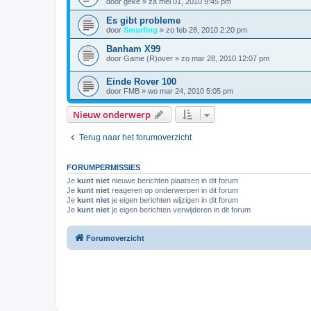
door
geke
»
za mei 01, 2010 9:45 pm
Es gibt probleme
door
Smurfing
»
zo feb 28, 2010 2:20 pm
Banham X99
door
Game (R)over
»
zo mar 28, 2010 12:07 pm
Einde Rover 100
door
FMB
»
wo mar 24, 2010 5:05 pm
Nieuw onderwerp
Terug naar het forumoverzicht
FORUMPERMISSIES
Je
kunt niet
nieuwe berichten plaatsen in dit forum
Je
kunt niet
reageren op onderwerpen in dit forum
Je
kunt niet
je eigen berichten wijzigen in dit forum
Je
kunt niet
je eigen berichten verwijderen in dit forum
Forumoverzicht