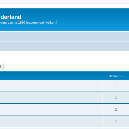
derland
vers van na 1990 (ouderen ook welkom)
k
Uitgebreid zoeken
REACTIES
1
1
2
2