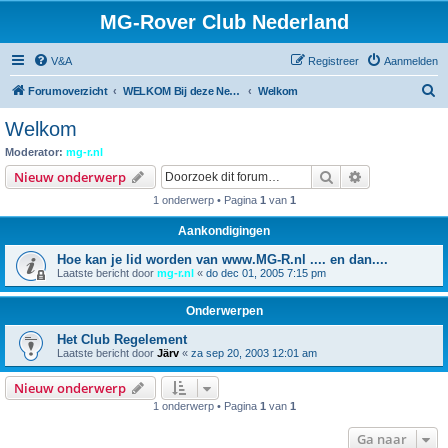
MG-Rover Club Nederland
V&A
Registreer
Aanmelden
Z
Forumoverzicht
WELKOM Bij deze Nederlandse Online MG-Roverclub
Welkom
o
Welkom
e
Moderator:
mg-r.nl
k
Zoek
Uitgebreid z
Nieuw onderwerp
1 onderwerp • Pagina
1
van
1
Aankondigingen
Hoe kan je lid worden van www.MG-R.nl .... en dan....
Laatste bericht door
mg-r.nl
«
do dec 01, 2005 7:15 pm
Onderwerpen
Het Club Regelement
Laatste bericht door
Järv
«
za sep 20, 2003 12:01 am
Nieuw onderwerp
1 onderwerp • Pagina
1
van
1
Ga naar