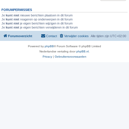
FORUMPERMISSIES
Je
kunt niet
nieuwe berichten plaatsen in dit forum
Je
kunt niet
reageren op onderwerpen in dit forum
Je
kunt niet
je eigen berichten wijzigen in dit forum
Je
kunt niet
je eigen berichten verwijderen in dit forum
Forumoverzicht
Contact
Verwijder cookies
Alle tijden zijn
UTC+02:00
Powered by
phpBB
® Forum Software © phpBB Limited
Nederlandse vertaling door
phpBB.nl
.
Privacy
|
Gebruikersvoorwaarden