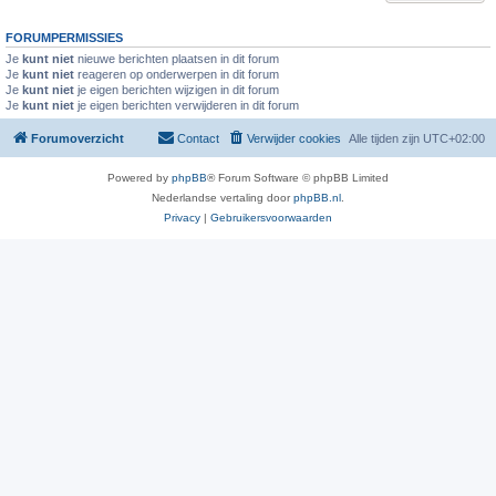
FORUMPERMISSIES
Je
kunt niet
nieuwe berichten plaatsen in dit forum
Je
kunt niet
reageren op onderwerpen in dit forum
Je
kunt niet
je eigen berichten wijzigen in dit forum
Je
kunt niet
je eigen berichten verwijderen in dit forum
Forumoverzicht
Contact
Verwijder cookies
Alle tijden zijn
UTC+02:00
Powered by
phpBB
® Forum Software © phpBB Limited
Nederlandse vertaling door
phpBB.nl
.
Privacy
|
Gebruikersvoorwaarden