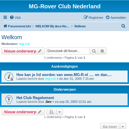
MG-Rover Club Nederland
V&A
Registreer
Aanmelden
Z
Forumoverzicht
WELKOM Bij deze Nederlandse Online MG-Roverclub
Welkom
o
Welkom
e
Moderator:
mg-r.nl
k
Zoek
Uitgebreid z
Nieuw onderwerp
1 onderwerp • Pagina
1
van
1
Aankondigingen
Hoe kan je lid worden van www.MG-R.nl .... en dan....
Laatste bericht door
mg-r.nl
«
do dec 01, 2005 7:15 pm
Onderwerpen
Het Club Regelement
Laatste bericht door
Järv
«
za sep 20, 2003 12:01 am
Nieuw onderwerp
1 onderwerp • Pagina
1
van
1
Ga naar