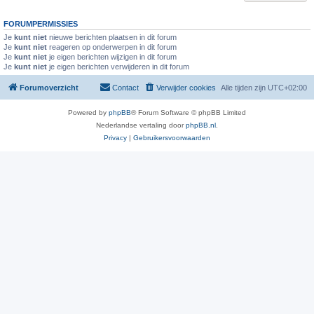
FORUMPERMISSIES
Je
kunt niet
nieuwe berichten plaatsen in dit forum
Je
kunt niet
reageren op onderwerpen in dit forum
Je
kunt niet
je eigen berichten wijzigen in dit forum
Je
kunt niet
je eigen berichten verwijderen in dit forum
Forumoverzicht
Contact
Verwijder cookies
Alle tijden zijn
UTC+02:00
Powered by
phpBB
® Forum Software © phpBB Limited
Nederlandse vertaling door
phpBB.nl
.
Privacy
|
Gebruikersvoorwaarden