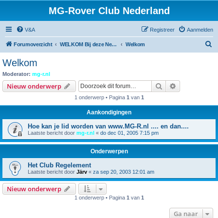
MG-Rover Club Nederland
V&A
Registreer
Aanmelden
Z
Forumoverzicht
WELKOM Bij deze Nederlandse Online MG-Roverclub
Welkom
o
Welkom
e
Moderator:
mg-r.nl
k
Zoek
Uitgebreid z
Nieuw onderwerp
1 onderwerp • Pagina
1
van
1
Aankondigingen
Hoe kan je lid worden van www.MG-R.nl .... en dan....
Laatste bericht door
mg-r.nl
«
do dec 01, 2005 7:15 pm
Onderwerpen
Het Club Regelement
Laatste bericht door
Järv
«
za sep 20, 2003 12:01 am
Nieuw onderwerp
1 onderwerp • Pagina
1
van
1
Ga naar