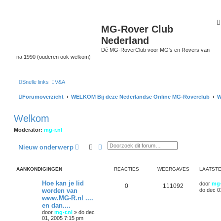
MG-Rover Club
Nederland
Dé MG-RoverClub voor MG's en Rovers van
na 1990 (ouderen ook welkom)
Snelle links
V&A
Forumoverzicht
WELKOM Bij deze Nederlandse Online MG-Roverclub
W
Welkom
Moderator:
mg-r.nl
Zoek
Uitgebreid zoeken
Nieuw onderwerp
AANKONDIGINGEN
REACTIES
WEERGAVES
LAATSTE
Hoe kan je lid
door
mg-
0
111092
worden van
do dec 0
www.MG-R.nl ....
en dan....
door
mg-r.nl
»
do dec
01, 2005 7:15 pm