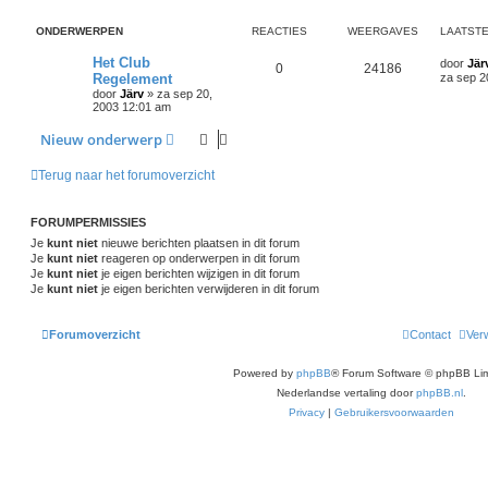
ONDERWERPEN
REACTIES
WEERGAVES
LAATSTE
Het Club
door
Jär
0
24186
Regelement
za sep 2
door
Järv
»
za sep 20,
2003 12:01 am
Nieuw onderwerp
Terug naar het forumoverzicht
FORUMPERMISSIES
Je
kunt niet
nieuwe berichten plaatsen in dit forum
Je
kunt niet
reageren op onderwerpen in dit forum
Je
kunt niet
je eigen berichten wijzigen in dit forum
Je
kunt niet
je eigen berichten verwijderen in dit forum
Forumoverzicht
Contact
Verw
Powered by
phpBB
® Forum Software © phpBB Lim
Nederlandse vertaling door
phpBB.nl
.
Privacy
|
Gebruikersvoorwaarden