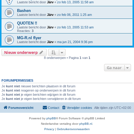
Laatste bericht door
Järv
«
zo feb 13, 2005 11:58 am
Bashen
Laatste bericht door
Järv
«
zo feb 06, 2011 1:25 am
QUOTEN !!
Laatste bericht door
Järv
«
zo feb 13, 2005 11:53 am
Reacties:
3
MG-R.nl flyer
Laatste bericht door
Järv
«
ma jun 21, 2004 9:36 pm
Nieuw onderwerp
8 onderwerpen • Pagina
1
van
1
Ga naar
FORUMPERMISSIES
Je
kunt niet
nieuwe berichten plaatsen in dit forum
Je
kunt niet
reageren op onderwerpen in dit forum
Je
kunt niet
je eigen berichten wijzigen in dit forum
Je
kunt niet
je eigen berichten verwijderen in dit forum
Forumoverzicht
Contact
Verwijder cookies
Alle tijden zijn
UTC+02:00
Powered by
phpBB
® Forum Software © phpBB Limited
Nederlandse vertaling door
phpBB.nl
.
Privacy
|
Gebruikersvoorwaarden