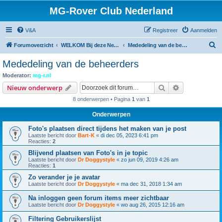
MG-Rover Club Nederland
V&A
Registreer
Aanmelden
Z
Forumoverzicht
WELKOM Bij deze Nederlandse Online MG-Roverclub
Mededeling van de beheerders
o
Mededeling van de beheerders
e
Moderator:
mg-r.nl
k
Zoek
Uitgebreid z
Nieuw onderwerp
8 onderwerpen • Pagina
1
van
1
Onderwerpen
Foto's plaatsen direct tijdens het maken van je post
Laatste bericht door
Bart-K
«
di dec 05, 2023 6:41 pm
Reacties:
2
Blijvend plaatsen van Foto's in je topic
Laatste bericht door
Dr Doggystyle
«
zo jun 09, 2019 4:26 am
Reacties:
1
Zo verander je je avatar
Laatste bericht door
Dr Doggystyle
«
ma dec 31, 2018 1:34 am
Na inloggen geen forum items meer zichtbaar
Laatste bericht door
Dr Doggystyle
«
wo aug 26, 2015 12:16 am
Filtering Gebruikerslijst