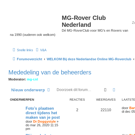
MG-Rover Club
Nederland
Dé MG-RoverClub voor MG's en Rovers van
na 1990 (ouderen ook welkom)
Snelle links
V&A
Forumoverzicht
WELKOM Bij deze Nederlandse Online MG-Roverclub
Mededeling van de beheerders
Moderator:
mg-r.nl
Zoek
Uitgebrei
Nieuw onderwerp
ONDERWERPEN
REACTIES
WEERGAVES
LAATSTE
Foto's plaatsen
door
Bar
2
22110
di dec 0
direct tijdens het
maken van je post
door
Dr Doggystyle
»
do mar 26, 2020 11:15
pm