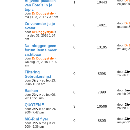
Blijvend plaatsen
door
Dr 
1
10443
zo jun 0
van Foto's in je
topic
door
Dr Doggystyle
»
ma jul 03, 2017 7:37 pm
Zo verander je je
door
Dr 
0
14921
ma dec 3
avatar
door
Dr Doggystyle
»
ma dec 31, 2018 1:34
am
Na inloggen geen
door
Dr 
0
13195
wo aug 2
forum items meer
zichtbaar
door
Dr Doggystyle
»
wo aug 26, 2015 12:16
am
Filtering
door
Jär
0
8598
zo feb 1
Gebruikerslijst
door
Järv
»
zo feb 13,
2005 11:58 am
Bashen
door
Jär
0
7890
zo feb 0
door
Järv
»
zo feb 06,
2011 1:25 am
QUOTEN !!
door
Jär
3
10509
zo feb 1
door
Järv
»
zo dec 26,
2004 7:47 pm
MG-R.nl flyer
door
Jär
0
8805
ma jun 2
door
Järv
»
ma jun 21,
2004 9:36 pm