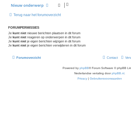
Nieuw onderwerp
Terug naar het forumoverzicht
FORUMPERMISSIES
Je
kunt niet
nieuwe berichten plaatsen in dit forum
Je
kunt niet
reageren op onderwerpen in dit forum
Je
kunt niet
je eigen berichten wijzigen in dit forum
Je
kunt niet
je eigen berichten verwijderen in dit forum
Forumoverzicht
Contact
Verw
Powered by
phpBB
® Forum Software © phpBB Lim
Nederlandse vertaling door
phpBB.nl
.
Privacy
|
Gebruikersvoorwaarden