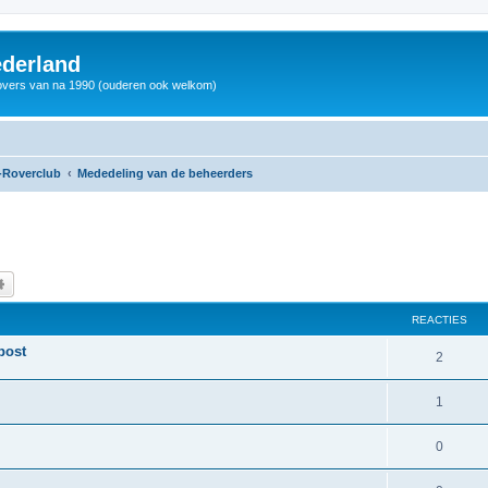
derland
vers van na 1990 (ouderen ook welkom)
-Roverclub
Mededeling van de beheerders
k
Uitgebreid zoeken
REACTIES
post
2
1
0