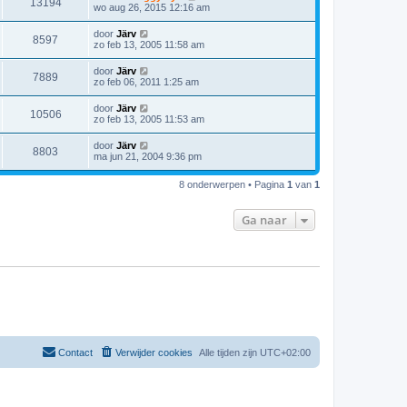
13194
wo aug 26, 2015 12:16 am
door
Järv
8597
zo feb 13, 2005 11:58 am
door
Järv
7889
zo feb 06, 2011 1:25 am
door
Järv
10506
zo feb 13, 2005 11:53 am
door
Järv
8803
ma jun 21, 2004 9:36 pm
8 onderwerpen • Pagina
1
van
1
Ga naar
Contact
Verwijder cookies
Alle tijden zijn
UTC+02:00