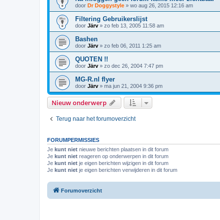
door
Dr Doggystyle
»
wo aug 26, 2015 12:16 am
Filtering Gebruikerslijst
door
Järv
»
zo feb 13, 2005 11:58 am
Bashen
door
Järv
»
zo feb 06, 2011 1:25 am
QUOTEN !!
door
Järv
»
zo dec 26, 2004 7:47 pm
MG-R.nl flyer
door
Järv
»
ma jun 21, 2004 9:36 pm
Nieuw onderwerp
Terug naar het forumoverzicht
FORUMPERMISSIES
Je
kunt niet
nieuwe berichten plaatsen in dit forum
Je
kunt niet
reageren op onderwerpen in dit forum
Je
kunt niet
je eigen berichten wijzigen in dit forum
Je
kunt niet
je eigen berichten verwijderen in dit forum
Forumoverzicht