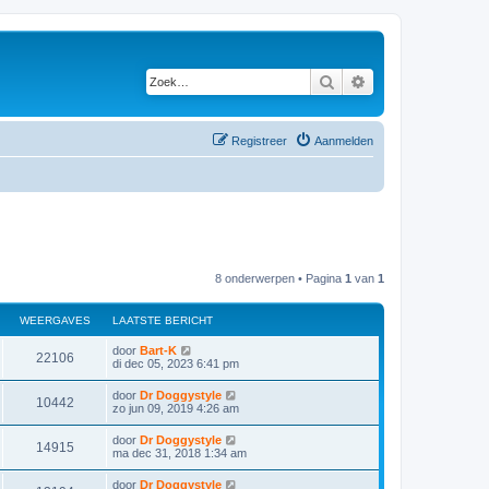
Zoek
Uitgebreid zoeken
Registreer
Aanmelden
8 onderwerpen • Pagina
1
van
1
WEERGAVES
LAATSTE BERICHT
door
Bart-K
22106
di dec 05, 2023 6:41 pm
door
Dr Doggystyle
10442
zo jun 09, 2019 4:26 am
door
Dr Doggystyle
14915
ma dec 31, 2018 1:34 am
door
Dr Doggystyle