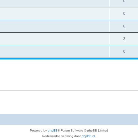
0
0
0
3
0
Powered by
phpBB
® Forum Software © phpBB Limited
Nederlandse vertaling door
phpBB.nl
.