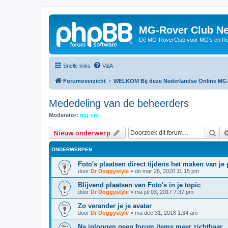
MG-Rover Club Ne
Dé MG-RoverClub voor MG's en Ro
Snelle links
V&A
Forumoverzicht
WELKOM Bij deze Nederlandse Online MG
Mededeling van de beheerders
Moderator:
mg-r.nl
Zoe
Nieuw onderwerp
ONDERWERPEN
Foto's plaatsen direct tijdens het maken van je 
door
Dr Doggystyle
»
do mar 26, 2020 11:15 pm
Blijvend plaatsen van Foto's in je topic
door
Dr Doggystyle
»
ma jul 03, 2017 7:37 pm
Zo verander je je avatar
door
Dr Doggystyle
»
ma dec 31, 2018 1:34 am
Na inloggen geen forum items meer zichtbaar