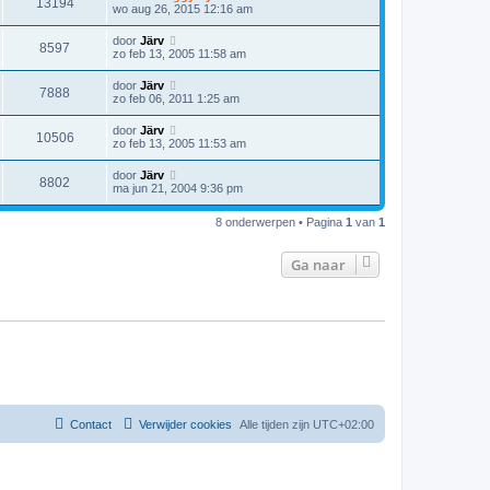
13194
wo aug 26, 2015 12:16 am
door
Järv
8597
zo feb 13, 2005 11:58 am
door
Järv
7888
zo feb 06, 2011 1:25 am
door
Järv
10506
zo feb 13, 2005 11:53 am
door
Järv
8802
ma jun 21, 2004 9:36 pm
8 onderwerpen • Pagina
1
van
1
Ga naar
Contact
Verwijder cookies
Alle tijden zijn
UTC+02:00