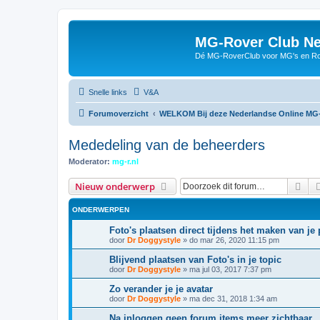
MG-Rover Club Ne
Dé MG-RoverClub voor MG's en Ro
Snelle links
V&A
Forumoverzicht
WELKOM Bij deze Nederlandse Online MG
Mededeling van de beheerders
Moderator:
mg-r.nl
Zoe
Nieuw onderwerp
ONDERWERPEN
Foto's plaatsen direct tijdens het maken van je 
door
Dr Doggystyle
»
do mar 26, 2020 11:15 pm
Blijvend plaatsen van Foto's in je topic
door
Dr Doggystyle
»
ma jul 03, 2017 7:37 pm
Zo verander je je avatar
door
Dr Doggystyle
»
ma dec 31, 2018 1:34 am
Na inloggen geen forum items meer zichtbaar