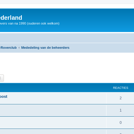
derland
vers van na 1990 (ouderen ook welkom)
-Roverclub
Mededeling van de beheerders
k
Uitgebreid zoeken
REACTIES
post
2
1
0