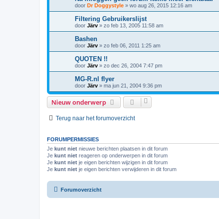
door
Dr Doggystyle
»
wo aug 26, 2015 12:16 am
Filtering Gebruikerslijst
door
Järv
»
zo feb 13, 2005 11:58 am
Bashen
door
Järv
»
zo feb 06, 2011 1:25 am
QUOTEN !!
door
Järv
»
zo dec 26, 2004 7:47 pm
MG-R.nl flyer
door
Järv
»
ma jun 21, 2004 9:36 pm
Nieuw onderwerp
Terug naar het forumoverzicht
FORUMPERMISSIES
Je
kunt niet
nieuwe berichten plaatsen in dit forum
Je
kunt niet
reageren op onderwerpen in dit forum
Je
kunt niet
je eigen berichten wijzigen in dit forum
Je
kunt niet
je eigen berichten verwijderen in dit forum
Forumoverzicht