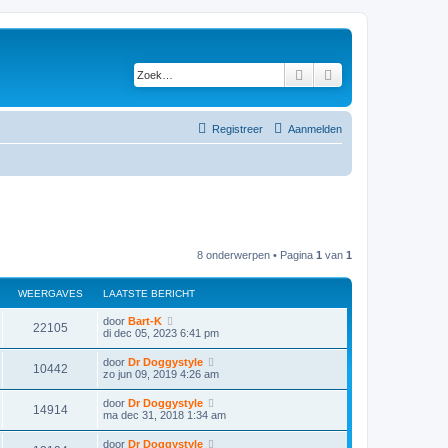
Zoek
Uitgebreid zoeken
Registreer
Aanmelden
8 onderwerpen • Pagina
1
van
1
WEERGAVES
LAATSTE BERICHT
door
Bart-K
22105
di dec 05, 2023 6:41 pm
door
Dr Doggystyle
10442
zo jun 09, 2019 4:26 am
door
Dr Doggystyle
14914
ma dec 31, 2018 1:34 am
door
Dr Doggystyle