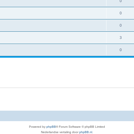
0
0
0
3
0
Powered by
phpBB
® Forum Software © phpBB Limited
Nederlandse vertaling door
phpBB.nl
.