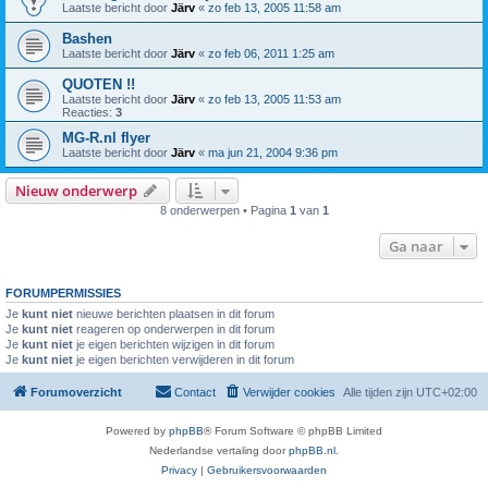
Laatste bericht door
Järv
«
zo feb 13, 2005 11:58 am
Bashen
Laatste bericht door
Järv
«
zo feb 06, 2011 1:25 am
QUOTEN !!
Laatste bericht door
Järv
«
zo feb 13, 2005 11:53 am
Reacties:
3
MG-R.nl flyer
Laatste bericht door
Järv
«
ma jun 21, 2004 9:36 pm
Nieuw onderwerp
8 onderwerpen • Pagina
1
van
1
Ga naar
FORUMPERMISSIES
Je
kunt niet
nieuwe berichten plaatsen in dit forum
Je
kunt niet
reageren op onderwerpen in dit forum
Je
kunt niet
je eigen berichten wijzigen in dit forum
Je
kunt niet
je eigen berichten verwijderen in dit forum
Forumoverzicht
Contact
Verwijder cookies
Alle tijden zijn
UTC+02:00
Powered by
phpBB
® Forum Software © phpBB Limited
Nederlandse vertaling door
phpBB.nl
.
Privacy
|
Gebruikersvoorwaarden