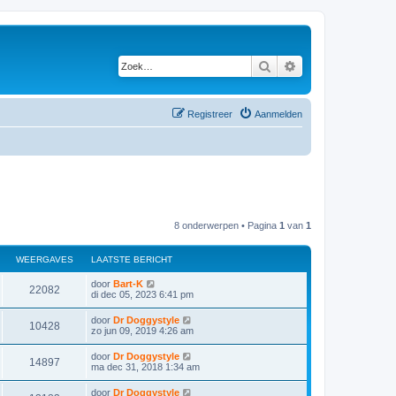
Zoek
Uitgebreid zoeken
Registreer
Aanmelden
8 onderwerpen • Pagina
1
van
1
WEERGAVES
LAATSTE BERICHT
door
Bart-K
22082
di dec 05, 2023 6:41 pm
door
Dr Doggystyle
10428
zo jun 09, 2019 4:26 am
door
Dr Doggystyle
14897
ma dec 31, 2018 1:34 am
door
Dr Doggystyle