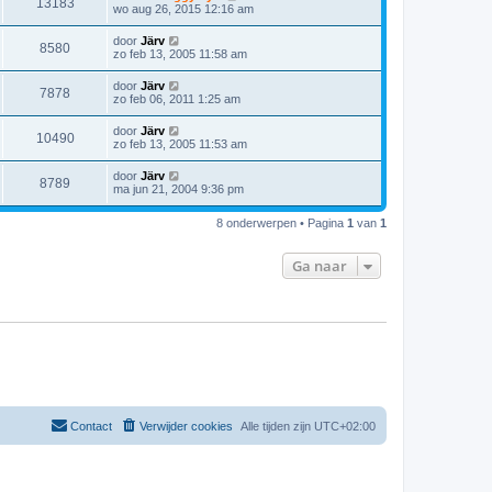
13183
wo aug 26, 2015 12:16 am
door
Järv
8580
zo feb 13, 2005 11:58 am
door
Järv
7878
zo feb 06, 2011 1:25 am
door
Järv
10490
zo feb 13, 2005 11:53 am
door
Järv
8789
ma jun 21, 2004 9:36 pm
8 onderwerpen • Pagina
1
van
1
Ga naar
Contact
Verwijder cookies
Alle tijden zijn
UTC+02:00