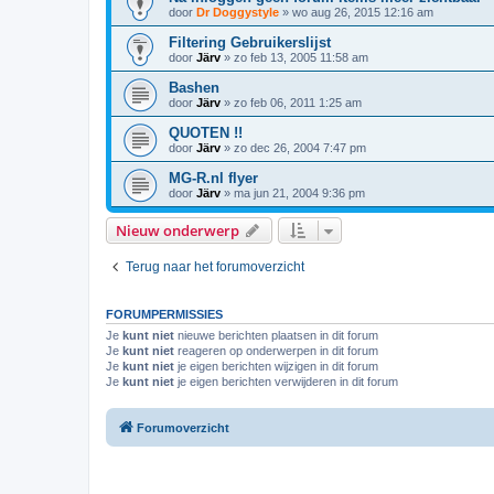
door
Dr Doggystyle
»
wo aug 26, 2015 12:16 am
Filtering Gebruikerslijst
door
Järv
»
zo feb 13, 2005 11:58 am
Bashen
door
Järv
»
zo feb 06, 2011 1:25 am
QUOTEN !!
door
Järv
»
zo dec 26, 2004 7:47 pm
MG-R.nl flyer
door
Järv
»
ma jun 21, 2004 9:36 pm
Nieuw onderwerp
Terug naar het forumoverzicht
FORUMPERMISSIES
Je
kunt niet
nieuwe berichten plaatsen in dit forum
Je
kunt niet
reageren op onderwerpen in dit forum
Je
kunt niet
je eigen berichten wijzigen in dit forum
Je
kunt niet
je eigen berichten verwijderen in dit forum
Forumoverzicht