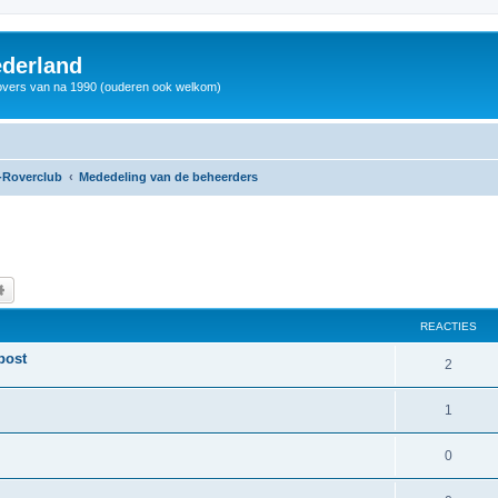
derland
vers van na 1990 (ouderen ook welkom)
-Roverclub
Mededeling van de beheerders
k
Uitgebreid zoeken
REACTIES
post
2
1
0