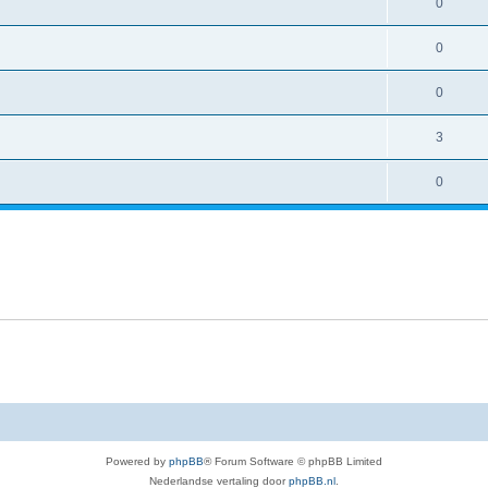
0
0
0
3
0
Powered by
phpBB
® Forum Software © phpBB Limited
Nederlandse vertaling door
phpBB.nl
.