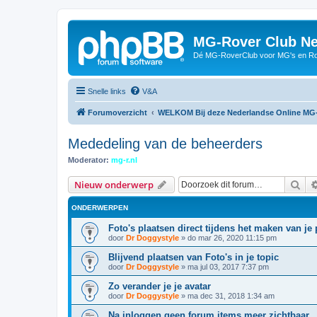
MG-Rover Club Ne
Dé MG-RoverClub voor MG's en Ro
Snelle links
V&A
Forumoverzicht
WELKOM Bij deze Nederlandse Online MG
Mededeling van de beheerders
Moderator:
mg-r.nl
Zoe
Nieuw onderwerp
ONDERWERPEN
Foto's plaatsen direct tijdens het maken van je 
door
Dr Doggystyle
»
do mar 26, 2020 11:15 pm
Blijvend plaatsen van Foto's in je topic
door
Dr Doggystyle
»
ma jul 03, 2017 7:37 pm
Zo verander je je avatar
door
Dr Doggystyle
»
ma dec 31, 2018 1:34 am
Na inloggen geen forum items meer zichtbaar