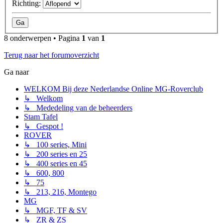
Richting:
8 onderwerpen • Pagina
1
van
1
Terug naar het forumoverzicht
Ga naar
WELKOM Bij deze Nederlandse Online MG-Roverclub
↳ Welkom
↳ Mededeling van de beheerders
Stam Tafel
↳ Gespot !
ROVER
↳ 100 series, Mini
↳ 200 series en 25
↳ 400 series en 45
↳ 600, 800
↳ 75
↳ 213, 216, Montego
MG
↳ MGF, TF & SV
↳ ZR & ZS