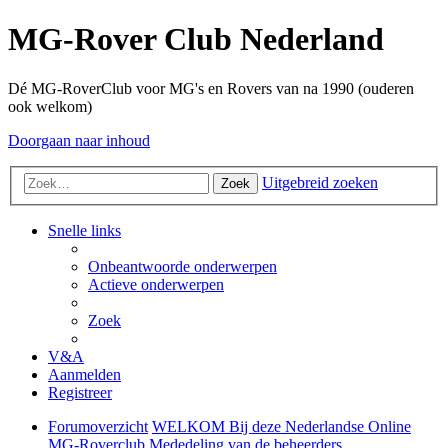
MG-Rover Club Nederland
Dé MG-RoverClub voor MG's en Rovers van na 1990 (ouderen
ook welkom)
Doorgaan naar inhoud
Uitgebreid zoeken
Zoek
Snelle links
Onbeantwoorde onderwerpen
Actieve onderwerpen
Zoek
V&A
Aanmelden
Registreer
Forumoverzicht
WELKOM Bij deze Nederlandse Online
MG-Roverclub
Mededeling van de beheerders