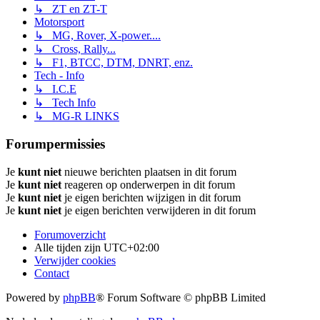
↳ ZT en ZT-T
Motorsport
↳ MG, Rover, X-power....
↳ Cross, Rally...
↳ F1, BTCC, DTM, DNRT, enz.
Tech - Info
↳ I.C.E
↳ Tech Info
↳ MG-R LINKS
Forumpermissies
Je
kunt niet
nieuwe berichten plaatsen in dit forum
Je
kunt niet
reageren op onderwerpen in dit forum
Je
kunt niet
je eigen berichten wijzigen in dit forum
Je
kunt niet
je eigen berichten verwijderen in dit forum
Forumoverzicht
Alle tijden zijn
UTC+02:00
Verwijder cookies
Contact
Powered by
phpBB
® Forum Software © phpBB Limited