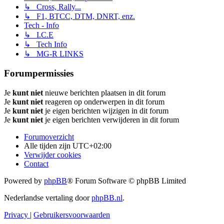
↳ Cross, Rally...
↳ F1, BTCC, DTM, DNRT, enz.
Tech - Info
↳ I.C.E
↳ Tech Info
↳ MG-R LINKS
Forumpermissies
Je
kunt niet
nieuwe berichten plaatsen in dit forum
Je
kunt niet
reageren op onderwerpen in dit forum
Je
kunt niet
je eigen berichten wijzigen in dit forum
Je
kunt niet
je eigen berichten verwijderen in dit forum
Forumoverzicht
Alle tijden zijn
UTC+02:00
Verwijder cookies
Contact
Powered by
phpBB
® Forum Software © phpBB Limited
Nederlandse vertaling door
phpBB.nl
.
Privacy
|
Gebruikersvoorwaarden