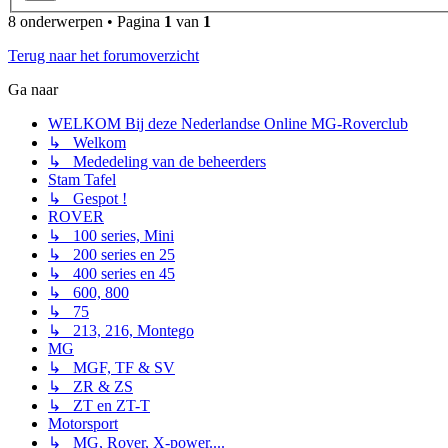
8 onderwerpen • Pagina
1
van
1
Terug naar het forumoverzicht
Ga naar
WELKOM Bij deze Nederlandse Online MG-Roverclub
↳ Welkom
↳ Mededeling van de beheerders
Stam Tafel
↳ Gespot !
ROVER
↳ 100 series, Mini
↳ 200 series en 25
↳ 400 series en 45
↳ 600, 800
↳ 75
↳ 213, 216, Montego
MG
↳ MGF, TF & SV
↳ ZR & ZS
↳ ZT en ZT-T
Motorsport
↳ MG, Rover, X-power....