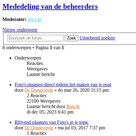
Mededeling van de beheerders
Moderator:
mg-r.nl
Nieuw onderwerp
Uitgebreid zoeken
Zoek
8 onderwerpen • Pagina
1
van
1
Onderwerpen
Reacties
Weergaves
Laatste bericht
Foto's plaatsen direct tijdens het maken van je post
door
Dr Doggystyle
»
do mar 26, 2020 11:15 pm
2
Reacties
22100
Weergaves
Laatste bericht
door
Bart-K
di dec 05, 2023 6:41 pm
Blijvend plaatsen van Foto's in je topic
door
Dr Doggystyle
»
ma jul 03, 2017 7:37 pm
1
Reacties