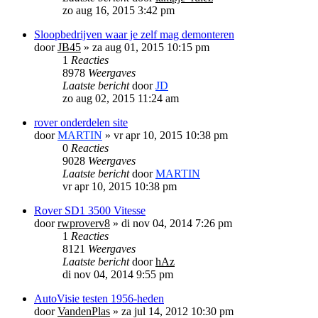
zo aug 16, 2015 3:42 pm
Sloopbedrijven waar je zelf mag demonteren
door
JB45
»
za aug 01, 2015 10:15 pm
1
Reacties
8978
Weergaves
Laatste bericht
door
JD
zo aug 02, 2015 11:24 am
rover onderdelen site
door
MARTIN
»
vr apr 10, 2015 10:38 pm
0
Reacties
9028
Weergaves
Laatste bericht
door
MARTIN
vr apr 10, 2015 10:38 pm
Rover SD1 3500 Vitesse
door
rwproverv8
»
di nov 04, 2014 7:26 pm
1
Reacties
8121
Weergaves
Laatste bericht
door
hAz
di nov 04, 2014 9:55 pm
AutoVisie testen 1956-heden
door
VandenPlas
»
za jul 14, 2012 10:30 pm