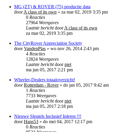
MG (ZT) & ROVER (75) productie data
door
A class of its own
»
za mar 02, 2019 3:35 pm
0
Reacties
27964
Weergaves
Laatste bericht
door
A class of its own
za mar 02, 2019 3:35 pm
The CityRover Appreciation Society
door
VandenPlas
»
wo nov 26, 2014 2:43 pm
4
Reacties
12824
Weergaves
Laatste bericht
door
piet
ma jun 05, 2017 2:21 pm
Wheeler-Dealers totaaloverzicht!
door
Rotterdam - Rover
»
do jan 05, 2017 9:42 am
1
Reacties
7733
Weergaves
Laatste bericht
door
piet
ma jun 05, 2017 2:18 pm
Nieuwe Sleutels Inclusief Inleren !!!
door
Hans53
»
do mei 04, 2017 12:17 pm
0
Reacties