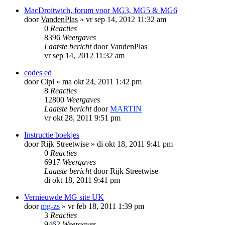
MacDroitwich, forum voor MG3, MG5 & MG6
door
VandenPlas
»
vr sep 14, 2012 11:32 am
0
Reacties
8396
Weergaves
Laatste bericht
door
VandenPlas
vr sep 14, 2012 11:32 am
codes ed
door
Cipi
»
ma okt 24, 2011 1:42 pm
8
Reacties
12800
Weergaves
Laatste bericht
door
MARTIN
vr okt 28, 2011 9:51 pm
Instructie boekjes
door
Rijk Streetwise
»
di okt 18, 2011 9:41 pm
0
Reacties
6917
Weergaves
Laatste bericht
door
Rijk Streetwise
di okt 18, 2011 9:41 pm
Vernieuwde MG site UK
door
mg-zs
»
vr feb 18, 2011 1:39 pm
3
Reacties
9462
Weergaves