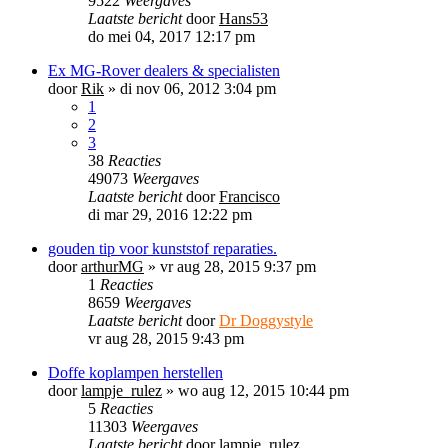
9522
Weergaves
Laatste bericht
door
Hans53
do mei 04, 2017 12:17 pm
Ex MG-Rover dealers & specialisten
door
Rik
»
di nov 06, 2012 3:04 pm
1
2
3
38
Reacties
49073
Weergaves
Laatste bericht
door
Francisco
di mar 29, 2016 12:22 pm
gouden tip voor kunststof reparaties.
door
arthurMG
»
vr aug 28, 2015 9:37 pm
1
Reacties
8659
Weergaves
Laatste bericht
door
Dr Doggystyle
vr aug 28, 2015 9:43 pm
Doffe koplampen herstellen
door
lampje_rulez
»
wo aug 12, 2015 10:44 pm
5
Reacties
11303
Weergaves
Laatste bericht
door
lampje_rulez