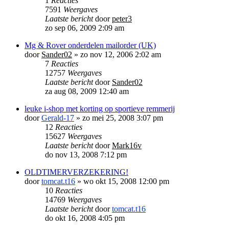
1
Reacties
7591
Weergaves
Laatste bericht
door
peter3
zo sep 06, 2009 2:09 am
Mg & Rover onderdelen mailorder (UK)
door
Sander02
»
zo nov 12, 2006 2:02 am
7
Reacties
12757
Weergaves
Laatste bericht
door
Sander02
za aug 08, 2009 12:40 am
leuke i-shop met korting op sportieve remmerij
door
Gerald-17
»
zo mei 25, 2008 3:07 pm
12
Reacties
15627
Weergaves
Laatste bericht
door
Mark16v
do nov 13, 2008 7:12 pm
OLDTIMERVERZEKERING!
door
tomcat.t16
»
wo okt 15, 2008 12:00 pm
10
Reacties
14769
Weergaves
Laatste bericht
door
tomcat.t16
do okt 16, 2008 4:05 pm