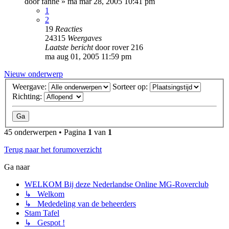
door
fanne
»
ma mar 28, 2005 10:41 pm
1
2
19
Reacties
24315
Weergaves
Laatste bericht
door
rover 216
ma aug 01, 2005 11:59 pm
Nieuw onderwerp
Weergave:
Sorteer op:
Richting:
45 onderwerpen • Pagina
1
van
1
Terug naar het forumoverzicht
Ga naar
WELKOM Bij deze Nederlandse Online MG-Roverclub
↳ Welkom
↳ Mededeling van de beheerders
Stam Tafel
↳ Gespot !