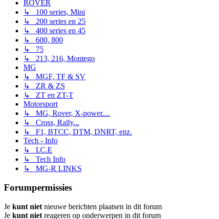
ROVER
↳ 100 series, Mini
↳ 200 series en 25
↳ 400 series en 45
↳ 600, 800
↳ 75
↳ 213, 216, Montego
MG
↳ MGF, TF & SV
↳ ZR & ZS
↳ ZT en ZT-T
Motorsport
↳ MG, Rover, X-power....
↳ Cross, Rally...
↳ F1, BTCC, DTM, DNRT, enz.
Tech - Info
↳ I.C.E
↳ Tech Info
↳ MG-R LINKS
Forumpermissies
Je
kunt niet
nieuwe berichten plaatsen in dit forum
Je
kunt niet
reageren op onderwerpen in dit forum