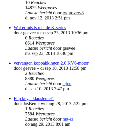
10
Reacties
14875
Weergaves
Laatste bericht
door
rwproverv8
di nov 12, 2013 2:51 pm
Wat er mis is met de K-series
door
geevee
»
ma sep 23, 2013 10:36 pm
0
Reacties
8614
Weergaves
Laatste bericht
door
geevee
ma sep 23, 2013 10:36 pm
vervangen koppakkingen 2.0 KV6-motor
door
geevee
»
di sep 10, 2013 12:58 pm
2
Reacties
8380
Weergaves
Laatste bericht
door
arjen
di sep 10, 2013 7:47 pm
Flip key, "klapsleutel"
door
JosBen
»
wo aug 28, 2013 2:22 pm
1
Reacties
7584
Weergaves
Laatste bericht
door
mg-zs
do aug 29, 2013 8:01 am