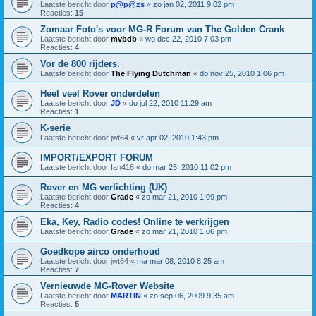
Laatste bericht door
p@p@zs
«
zo jan 02, 2011 9:02 pm
Reacties:
15
Zomaar Foto's voor MG-R Forum van The Golden Crank
Laatste bericht door
mvbdb
«
wo dec 22, 2010 7:03 pm
Reacties:
4
Vor de 800 rijders.
Laatste bericht door
The Flying Dutchman
«
do nov 25, 2010 1:06 pm
Heel veel Rover onderdelen
Laatste bericht door
JD
«
do jul 22, 2010 11:29 am
Reacties:
1
K-serie
Laatste bericht door
jwt64
«
vr apr 02, 2010 1:43 pm
IMPORT/EXPORT FORUM
Laatste bericht door
Ian416
«
do mar 25, 2010 11:02 pm
Rover en MG verlichting (UK)
Laatste bericht door
Grade
«
zo mar 21, 2010 1:09 pm
Reacties:
4
Eka, Key, Radio codes! Online te verkrijgen
Laatste bericht door
Grade
«
zo mar 21, 2010 1:06 pm
Goedkope airco onderhoud
Laatste bericht door
jwt64
«
ma mar 08, 2010 8:25 am
Reacties:
7
Vernieuwde MG-Rover Website
Laatste bericht door
MARTIN
«
zo sep 06, 2009 9:35 am
Reacties:
5