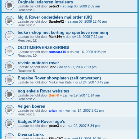
Orginele ledereren interieurs
Laatste bericht door
peter3
«
zo sep 06, 2009 2:09 am
Reacties:
1
Mg & Rover onderdelen mailorder (UK)
Laatste bericht door
Sander02
«
za aug 08, 2009 12:40 am
Reacties:
7
leuke i-shop met korting op sportieve remmerij
Laatste bericht door
Mark16v
«
do nov 13, 2008 7:12 pm
Reacties:
12
OLDTIMERVERZEKERING!
Laatste bericht door
tomcat.t16
«
do okt 16, 2008 4:05 pm
Reacties:
10
revisie motoren rover
Laatste bericht door
Järv
«
do sep 27, 2007 8:13 pm
Reacties:
5
Engelse Rover showplaten (zelf ontwerpen)
Laatste bericht door
Maikel ten Kate
«
di jul 24, 2007 3:49 pm
nog enkele Rover websites
Laatste bericht door
Bart-K
«
za mei 19, 2007 1:14 am
Reacties:
2
Velgen boeren
Laatste bericht door
arjan_m
«
wo mar 14, 2007 2:01 pm
Reacties:
1
Badges MG-Rover logo's
Laatste bericht door
peter3
«
vr mar 02, 2007 5:34 pm
Diverse Links
Laatste bericht door
Silly CVT
«
wo mei 31, 2006 10:36 am