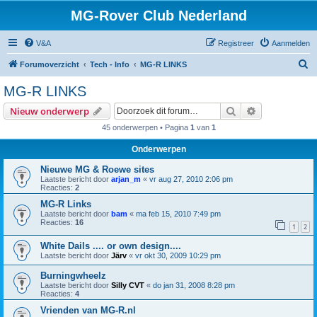
MG-Rover Club Nederland
V&A
Registreer
Aanmelden
Z
Forumoverzicht
Tech - Info
MG-R LINKS
o
MG-R LINKS
e
Zoek
Uitgebreid z
Nieuw onderwerp
k
45 onderwerpen • Pagina
1
van
1
Onderwerpen
Nieuwe MG & Roewe sites
Laatste bericht door
arjan_m
«
vr aug 27, 2010 2:06 pm
Reacties:
2
MG-R Links
Laatste bericht door
bam
«
ma feb 15, 2010 7:49 pm
Reacties:
16
1
2
White Dails .... or own design....
Laatste bericht door
Järv
«
vr okt 30, 2009 10:29 pm
Burningwheelz
Laatste bericht door
Silly CVT
«
do jan 31, 2008 8:28 pm
Reacties:
4
Vrienden van MG-R.nl