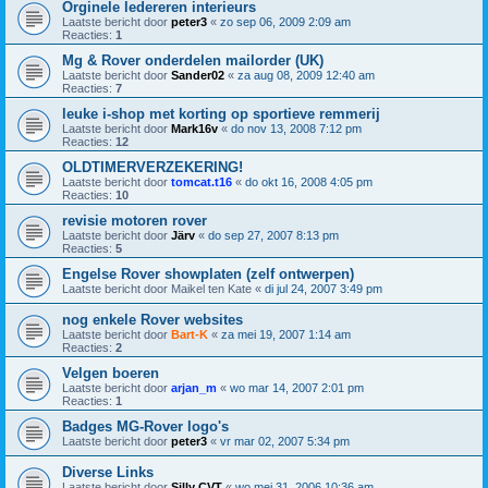
Orginele ledereren interieurs
Laatste bericht door
peter3
«
zo sep 06, 2009 2:09 am
Reacties:
1
Mg & Rover onderdelen mailorder (UK)
Laatste bericht door
Sander02
«
za aug 08, 2009 12:40 am
Reacties:
7
leuke i-shop met korting op sportieve remmerij
Laatste bericht door
Mark16v
«
do nov 13, 2008 7:12 pm
Reacties:
12
OLDTIMERVERZEKERING!
Laatste bericht door
tomcat.t16
«
do okt 16, 2008 4:05 pm
Reacties:
10
revisie motoren rover
Laatste bericht door
Järv
«
do sep 27, 2007 8:13 pm
Reacties:
5
Engelse Rover showplaten (zelf ontwerpen)
Laatste bericht door
Maikel ten Kate
«
di jul 24, 2007 3:49 pm
nog enkele Rover websites
Laatste bericht door
Bart-K
«
za mei 19, 2007 1:14 am
Reacties:
2
Velgen boeren
Laatste bericht door
arjan_m
«
wo mar 14, 2007 2:01 pm
Reacties:
1
Badges MG-Rover logo's
Laatste bericht door
peter3
«
vr mar 02, 2007 5:34 pm
Diverse Links
Laatste bericht door
Silly CVT
«
wo mei 31, 2006 10:36 am