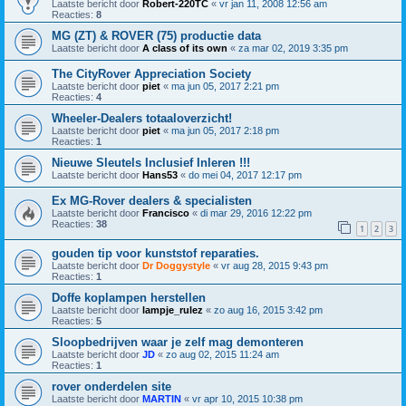
Laatste bericht door
Robert-220TC
«
vr jan 11, 2008 12:56 am
Reacties:
8
MG (ZT) & ROVER (75) productie data
Laatste bericht door
A class of its own
«
za mar 02, 2019 3:35 pm
The CityRover Appreciation Society
Laatste bericht door
piet
«
ma jun 05, 2017 2:21 pm
Reacties:
4
Wheeler-Dealers totaaloverzicht!
Laatste bericht door
piet
«
ma jun 05, 2017 2:18 pm
Reacties:
1
Nieuwe Sleutels Inclusief Inleren !!!
Laatste bericht door
Hans53
«
do mei 04, 2017 12:17 pm
Ex MG-Rover dealers & specialisten
Laatste bericht door
Francisco
«
di mar 29, 2016 12:22 pm
Reacties:
38
1
2
3
gouden tip voor kunststof reparaties.
Laatste bericht door
Dr Doggystyle
«
vr aug 28, 2015 9:43 pm
Reacties:
1
Doffe koplampen herstellen
Laatste bericht door
lampje_rulez
«
zo aug 16, 2015 3:42 pm
Reacties:
5
Sloopbedrijven waar je zelf mag demonteren
Laatste bericht door
JD
«
zo aug 02, 2015 11:24 am
Reacties:
1
rover onderdelen site
Laatste bericht door
MARTIN
«
vr apr 10, 2015 10:38 pm