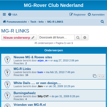
MG-Rover Club Nederland
V&A
Registreer
Aanmelden
Z
Forumoverzicht
Tech - Info
MG-R LINKS
o
MG-R LINKS
e
Zoek
Uitgebreid z
Nieuw onderwerp
k
45 onderwerpen • Pagina
1
van
1
Onderwerpen
Nieuwe MG & Roewe sites
Laatste bericht door
arjan_m
«
vr aug 27, 2010 2:06 pm
Reacties:
2
MG-R Links
Laatste bericht door
bam
«
ma feb 15, 2010 7:49 pm
Reacties:
16
1
2
White Dails .... or own design....
Laatste bericht door
Järv
«
vr okt 30, 2009 10:29 pm
Burningwheelz
Laatste bericht door
Silly CVT
«
do jan 31, 2008 8:28 pm
Reacties:
4
Vrienden van MG-R.nl