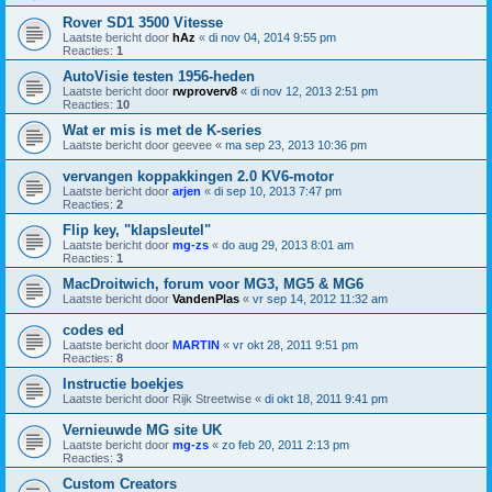
Rover SD1 3500 Vitesse
Laatste bericht door
hAz
«
di nov 04, 2014 9:55 pm
Reacties:
1
AutoVisie testen 1956-heden
Laatste bericht door
rwproverv8
«
di nov 12, 2013 2:51 pm
Reacties:
10
Wat er mis is met de K-series
Laatste bericht door
geevee
«
ma sep 23, 2013 10:36 pm
vervangen koppakkingen 2.0 KV6-motor
Laatste bericht door
arjen
«
di sep 10, 2013 7:47 pm
Reacties:
2
Flip key, "klapsleutel"
Laatste bericht door
mg-zs
«
do aug 29, 2013 8:01 am
Reacties:
1
MacDroitwich, forum voor MG3, MG5 & MG6
Laatste bericht door
VandenPlas
«
vr sep 14, 2012 11:32 am
codes ed
Laatste bericht door
MARTIN
«
vr okt 28, 2011 9:51 pm
Reacties:
8
Instructie boekjes
Laatste bericht door
Rijk Streetwise
«
di okt 18, 2011 9:41 pm
Vernieuwde MG site UK
Laatste bericht door
mg-zs
«
zo feb 20, 2011 2:13 pm
Reacties:
3
Custom Creators