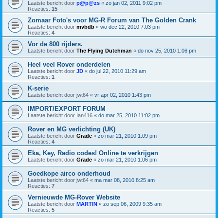
Laatste bericht door
p@p@zs
«
zo jan 02, 2011 9:02 pm
Reacties:
15
Zomaar Foto's voor MG-R Forum van The Golden Crank
Laatste bericht door
mvbdb
«
wo dec 22, 2010 7:03 pm
Reacties:
4
Vor de 800 rijders.
Laatste bericht door
The Flying Dutchman
«
do nov 25, 2010 1:06 pm
Heel veel Rover onderdelen
Laatste bericht door
JD
«
do jul 22, 2010 11:29 am
Reacties:
1
K-serie
Laatste bericht door
jwt64
«
vr apr 02, 2010 1:43 pm
IMPORT/EXPORT FORUM
Laatste bericht door
Ian416
«
do mar 25, 2010 11:02 pm
Rover en MG verlichting (UK)
Laatste bericht door
Grade
«
zo mar 21, 2010 1:09 pm
Reacties:
4
Eka, Key, Radio codes! Online te verkrijgen
Laatste bericht door
Grade
«
zo mar 21, 2010 1:06 pm
Goedkope airco onderhoud
Laatste bericht door
jwt64
«
ma mar 08, 2010 8:25 am
Reacties:
7
Vernieuwde MG-Rover Website
Laatste bericht door
MARTIN
«
zo sep 06, 2009 9:35 am
Reacties:
5