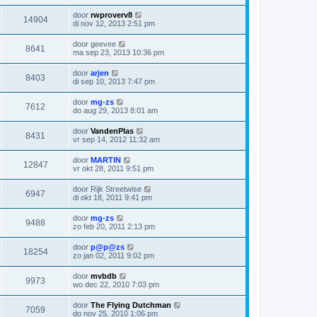
door
rwproverv8
14904
di nov 12, 2013 2:51 pm
door
geevee
8641
ma sep 23, 2013 10:36 pm
door
arjen
8403
di sep 10, 2013 7:47 pm
door
mg-zs
7612
do aug 29, 2013 8:01 am
door
VandenPlas
8431
vr sep 14, 2012 11:32 am
door
MARTIN
12847
vr okt 28, 2011 9:51 pm
door
Rijk Streetwise
6947
di okt 18, 2011 9:41 pm
door
mg-zs
9488
zo feb 20, 2011 2:13 pm
door
p@p@zs
18254
zo jan 02, 2011 9:02 pm
door
mvbdb
9973
wo dec 22, 2010 7:03 pm
door
The Flying Dutchman
7059
do nov 25, 2010 1:06 pm