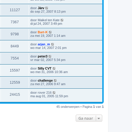
door
Järv
11127
do sep 27, 2007 8:13 pm
door
Maikel ten Kate
7367
di jul 24, 2007 3:49 pm
door
Bart-K
9798
za mei 19, 2007 1:14 am
door
arjan_m
8449
wo mar 14, 2007 2:01 pm
door
peter3
7554
vr mar 02, 2007 5:34 pm
door
Silly CVT
15597
wo mei 31, 2006 10:36 am
door
challenge
12559
za mei 27, 2006 9:47 am
door
rover 216
24415
ma aug 01, 2005 11:59 pm
45 onderwerpen • Pagina
1
van
1
Ga naar