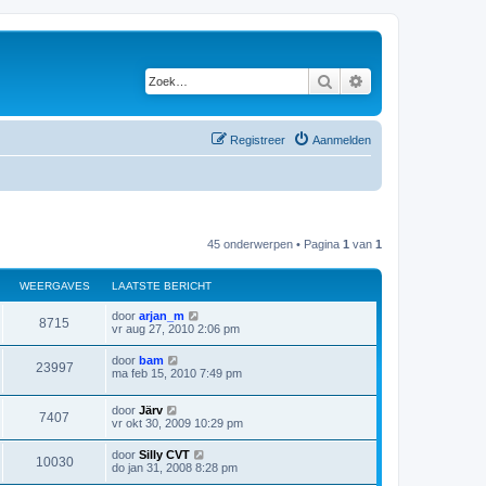
Zoek
Uitgebreid zoeken
Registreer
Aanmelden
45 onderwerpen • Pagina
1
van
1
WEERGAVES
LAATSTE BERICHT
door
arjan_m
8715
vr aug 27, 2010 2:06 pm
door
bam
23997
ma feb 15, 2010 7:49 pm
door
Järv
7407
vr okt 30, 2009 10:29 pm
door
Silly CVT
10030
do jan 31, 2008 8:28 pm