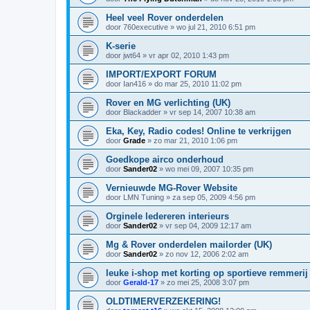
Heel veel Rover onderdelen
door
760executive
»
wo jul 21, 2010 6:51 pm
K-serie
door
jwt64
»
vr apr 02, 2010 1:43 pm
IMPORT/EXPORT FORUM
door
Ian416
»
do mar 25, 2010 11:02 pm
Rover en MG verlichting (UK)
door
Blackadder
»
vr sep 14, 2007 10:38 am
Eka, Key, Radio codes! Online te verkrijgen
door
Grade
»
zo mar 21, 2010 1:06 pm
Goedkope airco onderhoud
door
Sander02
»
wo mei 09, 2007 10:35 pm
Vernieuwde MG-Rover Website
door
LMN Tuning
»
za sep 05, 2009 4:56 pm
Orginele ledereren interieurs
door
Sander02
»
vr sep 04, 2009 12:17 am
Mg & Rover onderdelen mailorder (UK)
door
Sander02
»
zo nov 12, 2006 2:02 am
leuke i-shop met korting op sportieve remmerij
door
Gerald-17
»
zo mei 25, 2008 3:07 pm
OLDTIMERVERZEKERING!