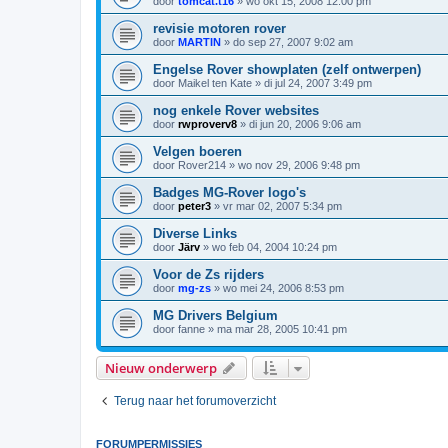
door
tomcat.t16
»
wo okt 15, 2008 12:00 pm
revisie motoren rover
door
MARTIN
»
do sep 27, 2007 9:02 am
Engelse Rover showplaten (zelf ontwerpen)
door
Maikel ten Kate
»
di jul 24, 2007 3:49 pm
nog enkele Rover websites
door
rwproverv8
»
di jun 20, 2006 9:06 am
Velgen boeren
door
Rover214
»
wo nov 29, 2006 9:48 pm
Badges MG-Rover logo's
door
peter3
»
vr mar 02, 2007 5:34 pm
Diverse Links
door
Järv
»
wo feb 04, 2004 10:24 pm
Voor de Zs rijders
door
mg-zs
»
wo mei 24, 2006 8:53 pm
MG Drivers Belgium
door
fanne
»
ma mar 28, 2005 10:41 pm
Nieuw onderwerp
Terug naar het forumoverzicht
FORUMPERMISSIES