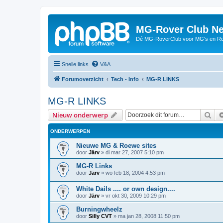
MG-Rover Club Ne
Dé MG-RoverClub voor MG's en Ro
Snelle links
V&A
Forumoverzicht
Tech - Info
MG-R LINKS
MG-R LINKS
Zoe
Nieuw onderwerp
ONDERWERPEN
Nieuwe MG & Roewe sites
door
Järv
»
di mar 27, 2007 5:10 pm
MG-R Links
door
Järv
»
wo feb 18, 2004 4:53 pm
White Dails .... or own design....
door
Järv
»
vr okt 30, 2009 10:29 pm
Burningwheelz
door
Silly CVT
»
ma jan 28, 2008 11:50 pm