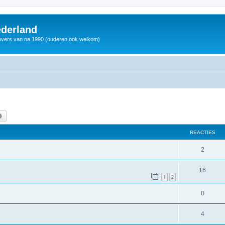
derland
vers van na 1990 (ouderen ook welkom)
k
Uitgebreid zoeken
REACTIES
2
16
1
2
0
4