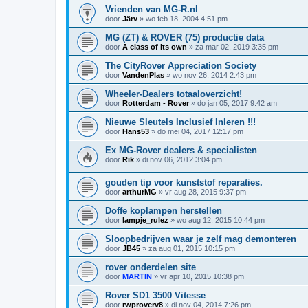
Vrienden van MG-R.nl
door
Järv
»
wo feb 18, 2004 4:51 pm
MG (ZT) & ROVER (75) productie data
door
A class of its own
»
za mar 02, 2019 3:35 pm
The CityRover Appreciation Society
door
VandenPlas
»
wo nov 26, 2014 2:43 pm
Wheeler-Dealers totaaloverzicht!
door
Rotterdam - Rover
»
do jan 05, 2017 9:42 am
Nieuwe Sleutels Inclusief Inleren !!!
door
Hans53
»
do mei 04, 2017 12:17 pm
Ex MG-Rover dealers & specialisten
door
Rik
»
di nov 06, 2012 3:04 pm
gouden tip voor kunststof reparaties.
door
arthurMG
»
vr aug 28, 2015 9:37 pm
Doffe koplampen herstellen
door
lampje_rulez
»
wo aug 12, 2015 10:44 pm
Sloopbedrijven waar je zelf mag demonteren
door
JB45
»
za aug 01, 2015 10:15 pm
rover onderdelen site
door
MARTIN
»
vr apr 10, 2015 10:38 pm
Rover SD1 3500 Vitesse
door
rwproverv8
»
di nov 04, 2014 7:26 pm