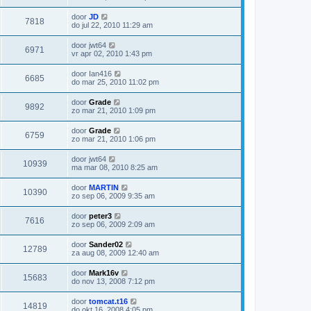
door
JD
7818
do jul 22, 2010 11:29 am
door
jwt64
6971
vr apr 02, 2010 1:43 pm
door
Ian416
6685
do mar 25, 2010 11:02 pm
door
Grade
9892
zo mar 21, 2010 1:09 pm
door
Grade
6759
zo mar 21, 2010 1:06 pm
door
jwt64
10939
ma mar 08, 2010 8:25 am
door
MARTIN
10390
zo sep 06, 2009 9:35 am
door
peter3
7616
zo sep 06, 2009 2:09 am
door
Sander02
12789
za aug 08, 2009 12:40 am
door
Mark16v
15683
do nov 13, 2008 7:12 pm
door
tomcat.t16
14819
do okt 16, 2008 4:05 pm