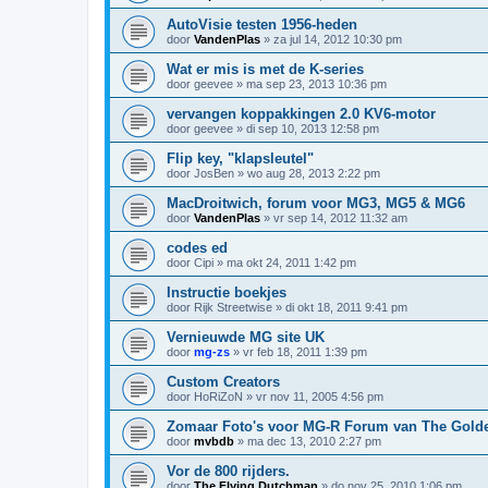
AutoVisie testen 1956-heden
door
VandenPlas
»
za jul 14, 2012 10:30 pm
Wat er mis is met de K-series
door
geevee
»
ma sep 23, 2013 10:36 pm
vervangen koppakkingen 2.0 KV6-motor
door
geevee
»
di sep 10, 2013 12:58 pm
Flip key, "klapsleutel"
door
JosBen
»
wo aug 28, 2013 2:22 pm
MacDroitwich, forum voor MG3, MG5 & MG6
door
VandenPlas
»
vr sep 14, 2012 11:32 am
codes ed
door
Cipi
»
ma okt 24, 2011 1:42 pm
Instructie boekjes
door
Rijk Streetwise
»
di okt 18, 2011 9:41 pm
Vernieuwde MG site UK
door
mg-zs
»
vr feb 18, 2011 1:39 pm
Custom Creators
door
HoRiZoN
»
vr nov 11, 2005 4:56 pm
Zomaar Foto's voor MG-R Forum van The Gold
door
mvbdb
»
ma dec 13, 2010 2:27 pm
Vor de 800 rijders.
door
The Flying Dutchman
»
do nov 25, 2010 1:06 pm