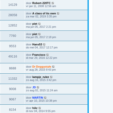
door
Robert-220TC
14129
vr jan 11, 2008 12:56 am
door
A class of its own
28058
za mar 02, 2019 3:35 pm
door
piet
12852
ma jun 05, 2017 2:21 pm
door
piet
7760
ma jun 05, 2017 2:18 pm
door
Hans53
9553
do mei 04, 2017 12:17 pm
door
Francisco
49116
di mar 29, 2016 12:22 pm
door
Dr Doggystyle
8688
vr aug 28, 2015 9:43 pm
door
lampje_rulez
11332
zo aug 16, 2015 3:42 pm
door
JD
9008
zo aug 02, 2015 11:24 am
door
MARTIN
9067
vr apr 10, 2015 10:38 pm
door
hAz
8154
di nov 04, 2014 9:55 pm