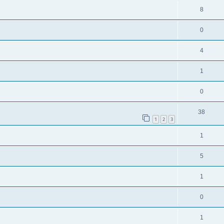
8
0
4
1
0
38
1
2
3
1
5
1
0
1