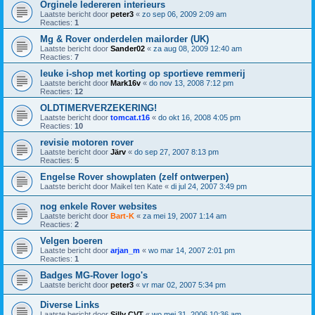
Orginele ledereren interieurs
Laatste bericht door
peter3
«
zo sep 06, 2009 2:09 am
Reacties:
1
Mg & Rover onderdelen mailorder (UK)
Laatste bericht door
Sander02
«
za aug 08, 2009 12:40 am
Reacties:
7
leuke i-shop met korting op sportieve remmerij
Laatste bericht door
Mark16v
«
do nov 13, 2008 7:12 pm
Reacties:
12
OLDTIMERVERZEKERING!
Laatste bericht door
tomcat.t16
«
do okt 16, 2008 4:05 pm
Reacties:
10
revisie motoren rover
Laatste bericht door
Järv
«
do sep 27, 2007 8:13 pm
Reacties:
5
Engelse Rover showplaten (zelf ontwerpen)
Laatste bericht door
Maikel ten Kate
«
di jul 24, 2007 3:49 pm
nog enkele Rover websites
Laatste bericht door
Bart-K
«
za mei 19, 2007 1:14 am
Reacties:
2
Velgen boeren
Laatste bericht door
arjan_m
«
wo mar 14, 2007 2:01 pm
Reacties:
1
Badges MG-Rover logo's
Laatste bericht door
peter3
«
vr mar 02, 2007 5:34 pm
Diverse Links
Laatste bericht door
Silly CVT
«
wo mei 31, 2006 10:36 am