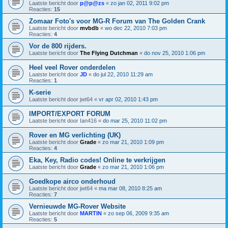
Laatste bericht door
p@p@zs
«
zo jan 02, 2011 9:02 pm
Reacties:
15
Zomaar Foto's voor MG-R Forum van The Golden Crank
Laatste bericht door
mvbdb
«
wo dec 22, 2010 7:03 pm
Reacties:
4
Vor de 800 rijders.
Laatste bericht door
The Flying Dutchman
«
do nov 25, 2010 1:06 pm
Heel veel Rover onderdelen
Laatste bericht door
JD
«
do jul 22, 2010 11:29 am
Reacties:
1
K-serie
Laatste bericht door
jwt64
«
vr apr 02, 2010 1:43 pm
IMPORT/EXPORT FORUM
Laatste bericht door
Ian416
«
do mar 25, 2010 11:02 pm
Rover en MG verlichting (UK)
Laatste bericht door
Grade
«
zo mar 21, 2010 1:09 pm
Reacties:
4
Eka, Key, Radio codes! Online te verkrijgen
Laatste bericht door
Grade
«
zo mar 21, 2010 1:06 pm
Goedkope airco onderhoud
Laatste bericht door
jwt64
«
ma mar 08, 2010 8:25 am
Reacties:
7
Vernieuwde MG-Rover Website
Laatste bericht door
MARTIN
«
zo sep 06, 2009 9:35 am
Reacties:
5