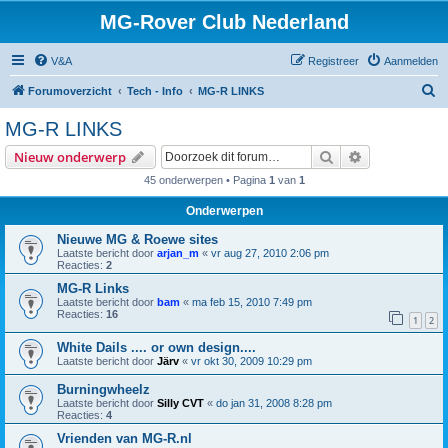
MG-Rover Club Nederland
V&A
Registreer
Aanmelden
Z
Forumoverzicht
Tech - Info
MG-R LINKS
o
MG-R LINKS
e
Zoek
Uitgebreid z
Nieuw onderwerp
k
45 onderwerpen • Pagina
1
van
1
Onderwerpen
Nieuwe MG & Roewe sites
Laatste bericht door
arjan_m
«
vr aug 27, 2010 2:06 pm
Reacties:
2
MG-R Links
Laatste bericht door
bam
«
ma feb 15, 2010 7:49 pm
Reacties:
16
1
2
White Dails .... or own design....
Laatste bericht door
Järv
«
vr okt 30, 2009 10:29 pm
Burningwheelz
Laatste bericht door
Silly CVT
«
do jan 31, 2008 8:28 pm
Reacties:
4
Vrienden van MG-R.nl