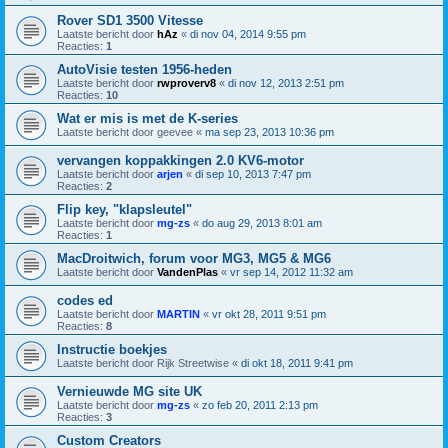
Rover SD1 3500 Vitesse
Laatste bericht door
hAz
«
di nov 04, 2014 9:55 pm
Reacties:
1
AutoVisie testen 1956-heden
Laatste bericht door
rwproverv8
«
di nov 12, 2013 2:51 pm
Reacties:
10
Wat er mis is met de K-series
Laatste bericht door
geevee
«
ma sep 23, 2013 10:36 pm
vervangen koppakkingen 2.0 KV6-motor
Laatste bericht door
arjen
«
di sep 10, 2013 7:47 pm
Reacties:
2
Flip key, "klapsleutel"
Laatste bericht door
mg-zs
«
do aug 29, 2013 8:01 am
Reacties:
1
MacDroitwich, forum voor MG3, MG5 & MG6
Laatste bericht door
VandenPlas
«
vr sep 14, 2012 11:32 am
codes ed
Laatste bericht door
MARTIN
«
vr okt 28, 2011 9:51 pm
Reacties:
8
Instructie boekjes
Laatste bericht door
Rijk Streetwise
«
di okt 18, 2011 9:41 pm
Vernieuwde MG site UK
Laatste bericht door
mg-zs
«
zo feb 20, 2011 2:13 pm
Reacties:
3
Custom Creators