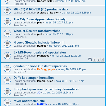
Laatste bericht door
Robert-220TC
«
vr jan 11, 2008 12:56 am
Reacties:
8
MG (ZT) & ROVER (75) productie data
Laatste bericht door
A class of its own
«
za mar 02, 2019 3:35 pm
The CityRover Appreciation Society
Laatste bericht door
piet
«
ma jun 05, 2017 2:21 pm
Reacties:
4
Wheeler-Dealers totaaloverzicht!
Laatste bericht door
piet
«
ma jun 05, 2017 2:18 pm
Reacties:
1
Nieuwe Sleutels Inclusief Inleren !!!
Laatste bericht door
Hans53
«
do mei 04, 2017 12:17 pm
Ex MG-Rover dealers & specialisten
Laatste bericht door
Francisco
«
di mar 29, 2016 12:22 pm
Reacties:
38
1
2
3
gouden tip voor kunststof reparaties.
Laatste bericht door
Dr Doggystyle
«
vr aug 28, 2015 9:43 pm
Reacties:
1
Doffe koplampen herstellen
Laatste bericht door
lampje_rulez
«
zo aug 16, 2015 3:42 pm
Reacties:
5
Sloopbedrijven waar je zelf mag demonteren
Laatste bericht door
JD
«
zo aug 02, 2015 11:24 am
Reacties:
1
rover onderdelen site
Laatste bericht door
MARTIN
«
vr apr 10, 2015 10:38 pm