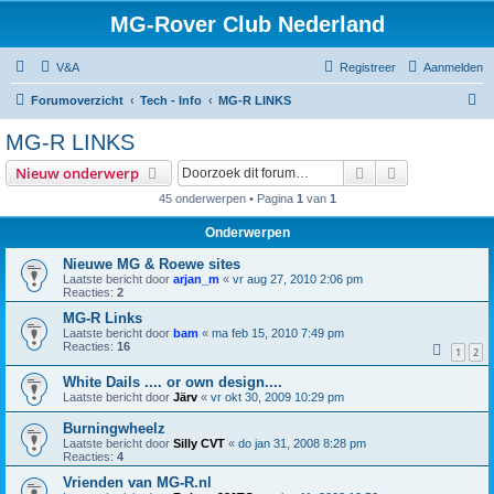
MG-Rover Club Nederland
V&A
Registreer
Aanmelden
Z
Forumoverzicht
Tech - Info
MG-R LINKS
o
MG-R LINKS
e
Zoek
Uitgebreid z
Nieuw onderwerp
k
45 onderwerpen • Pagina
1
van
1
Onderwerpen
Nieuwe MG & Roewe sites
Laatste bericht door
arjan_m
«
vr aug 27, 2010 2:06 pm
Reacties:
2
MG-R Links
Laatste bericht door
bam
«
ma feb 15, 2010 7:49 pm
Reacties:
16
1
2
White Dails .... or own design....
Laatste bericht door
Järv
«
vr okt 30, 2009 10:29 pm
Burningwheelz
Laatste bericht door
Silly CVT
«
do jan 31, 2008 8:28 pm
Reacties:
4
Vrienden van MG-R.nl