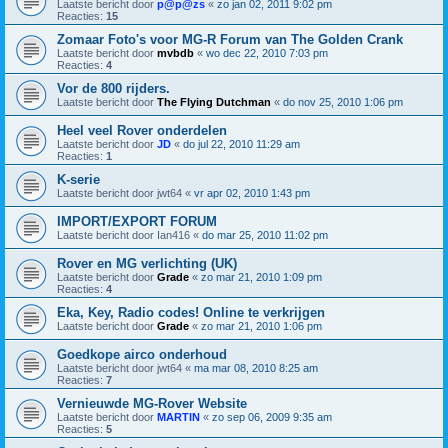
Laatste bericht door
p@p@zs
«
zo jan 02, 2011 9:02 pm
Reacties:
15
Zomaar Foto's voor MG-R Forum van The Golden Crank
Laatste bericht door
mvbdb
«
wo dec 22, 2010 7:03 pm
Reacties:
4
Vor de 800 rijders.
Laatste bericht door
The Flying Dutchman
«
do nov 25, 2010 1:06 pm
Heel veel Rover onderdelen
Laatste bericht door
JD
«
do jul 22, 2010 11:29 am
Reacties:
1
K-serie
Laatste bericht door
jwt64
«
vr apr 02, 2010 1:43 pm
IMPORT/EXPORT FORUM
Laatste bericht door
Ian416
«
do mar 25, 2010 11:02 pm
Rover en MG verlichting (UK)
Laatste bericht door
Grade
«
zo mar 21, 2010 1:09 pm
Reacties:
4
Eka, Key, Radio codes! Online te verkrijgen
Laatste bericht door
Grade
«
zo mar 21, 2010 1:06 pm
Goedkope airco onderhoud
Laatste bericht door
jwt64
«
ma mar 08, 2010 8:25 am
Reacties:
7
Vernieuwde MG-Rover Website
Laatste bericht door
MARTIN
«
zo sep 06, 2009 9:35 am
Reacties:
5