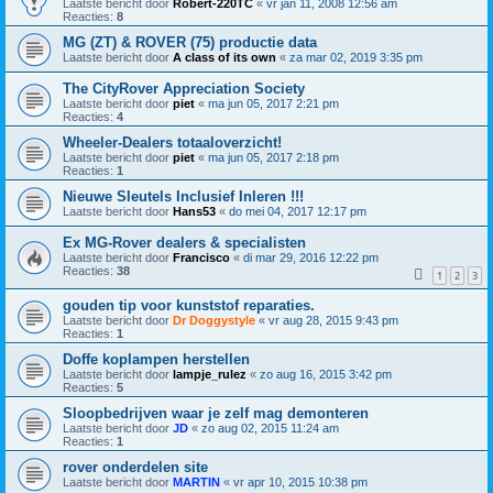
Laatste bericht door
Robert-220TC
«
vr jan 11, 2008 12:56 am
Reacties:
8
MG (ZT) & ROVER (75) productie data
Laatste bericht door
A class of its own
«
za mar 02, 2019 3:35 pm
The CityRover Appreciation Society
Laatste bericht door
piet
«
ma jun 05, 2017 2:21 pm
Reacties:
4
Wheeler-Dealers totaaloverzicht!
Laatste bericht door
piet
«
ma jun 05, 2017 2:18 pm
Reacties:
1
Nieuwe Sleutels Inclusief Inleren !!!
Laatste bericht door
Hans53
«
do mei 04, 2017 12:17 pm
Ex MG-Rover dealers & specialisten
Laatste bericht door
Francisco
«
di mar 29, 2016 12:22 pm
Reacties:
38
1
2
3
gouden tip voor kunststof reparaties.
Laatste bericht door
Dr Doggystyle
«
vr aug 28, 2015 9:43 pm
Reacties:
1
Doffe koplampen herstellen
Laatste bericht door
lampje_rulez
«
zo aug 16, 2015 3:42 pm
Reacties:
5
Sloopbedrijven waar je zelf mag demonteren
Laatste bericht door
JD
«
zo aug 02, 2015 11:24 am
Reacties:
1
rover onderdelen site
Laatste bericht door
MARTIN
«
vr apr 10, 2015 10:38 pm