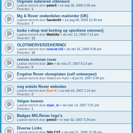
Orginele ledereren interieurs
Laatste bericht door
peter3
«
zo sep 06, 2009 2:09 am
Reacties:
1
Mg & Rover onderdelen mailorder (UK)
Laatste bericht door
Sander02
«
za aug 08, 2009 12:40 am
Reacties:
7
leuke i-shop met korting op sportieve remmerij
Laatste bericht door
Mark16v
«
do nov 13, 2008 7:12 pm
Reacties:
12
OLDTIMERVERZEKERING!
Laatste bericht door
tomcat.t16
«
do okt 16, 2008 4:05 pm
Reacties:
10
revisie motoren rover
Laatste bericht door
Järv
«
do sep 27, 2007 8:13 pm
Reacties:
5
Engelse Rover showplaten (zelf ontwerpen)
Laatste bericht door
Maikel ten Kate
«
di jul 24, 2007 3:49 pm
nog enkele Rover websites
Laatste bericht door
Bart-K
«
za mei 19, 2007 1:14 am
Reacties:
2
Velgen boeren
Laatste bericht door
arjan_m
«
wo mar 14, 2007 2:01 pm
Reacties:
1
Badges MG-Rover logo's
Laatste bericht door
peter3
«
vr mar 02, 2007 5:34 pm
Diverse Links
Laatste bericht door
Silly CVT
«
wo mei 31, 2006 10:36 am