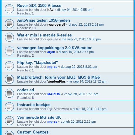
Rover SD1 3500 Vitesse
Laatste bericht door
hAz
«
di nov 04, 2014 9:55 pm
Reacties:
1
AutoVisie testen 1956-heden
Laatste bericht door
rwproverv8
«
di nov 12, 2013 2:51 pm
Reacties:
10
Wat er mis is met de K-series
Laatste bericht door
geevee
«
ma sep 23, 2013 10:36 pm
vervangen koppakkingen 2.0 KV6-motor
Laatste bericht door
arjen
«
di sep 10, 2013 7:47 pm
Reacties:
2
Flip key, "klapsleutel"
Laatste bericht door
mg-zs
«
do aug 29, 2013 8:01 am
Reacties:
1
MacDroitwich, forum voor MG3, MG5 & MG6
Laatste bericht door
VandenPlas
«
vr sep 14, 2012 11:32 am
codes ed
Laatste bericht door
MARTIN
«
vr okt 28, 2011 9:51 pm
Reacties:
8
Instructie boekjes
Laatste bericht door
Rijk Streetwise
«
di okt 18, 2011 9:41 pm
Vernieuwde MG site UK
Laatste bericht door
mg-zs
«
zo feb 20, 2011 2:13 pm
Reacties:
3
Custom Creators