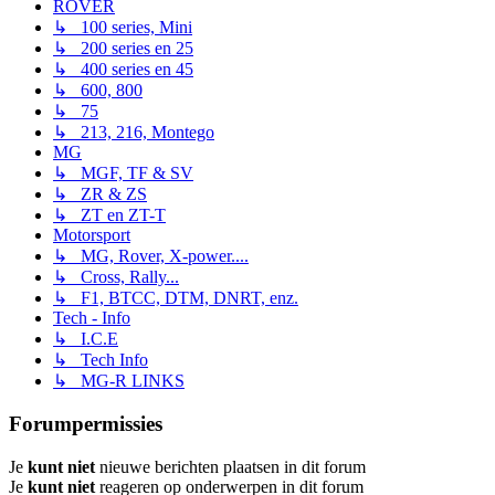
ROVER
↳ 100 series, Mini
↳ 200 series en 25
↳ 400 series en 45
↳ 600, 800
↳ 75
↳ 213, 216, Montego
MG
↳ MGF, TF & SV
↳ ZR & ZS
↳ ZT en ZT-T
Motorsport
↳ MG, Rover, X-power....
↳ Cross, Rally...
↳ F1, BTCC, DTM, DNRT, enz.
Tech - Info
↳ I.C.E
↳ Tech Info
↳ MG-R LINKS
Forumpermissies
Je
kunt niet
nieuwe berichten plaatsen in dit forum
Je
kunt niet
reageren op onderwerpen in dit forum