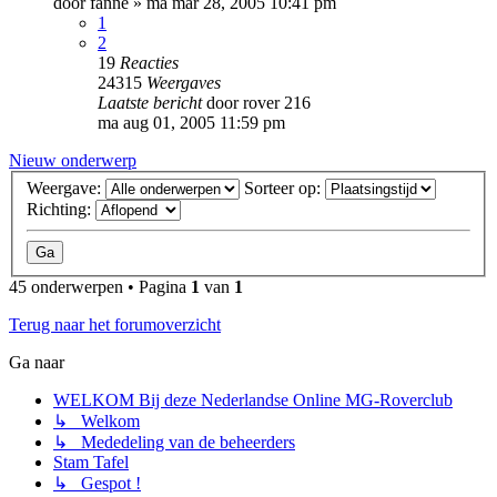
door
fanne
»
ma mar 28, 2005 10:41 pm
1
2
19
Reacties
24315
Weergaves
Laatste bericht
door
rover 216
ma aug 01, 2005 11:59 pm
Nieuw onderwerp
Weergave:
Sorteer op:
Richting:
45 onderwerpen • Pagina
1
van
1
Terug naar het forumoverzicht
Ga naar
WELKOM Bij deze Nederlandse Online MG-Roverclub
↳ Welkom
↳ Mededeling van de beheerders
Stam Tafel
↳ Gespot !