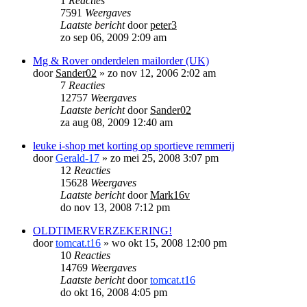
1
Reacties
7591
Weergaves
Laatste bericht
door
peter3
zo sep 06, 2009 2:09 am
Mg & Rover onderdelen mailorder (UK)
door
Sander02
»
zo nov 12, 2006 2:02 am
7
Reacties
12757
Weergaves
Laatste bericht
door
Sander02
za aug 08, 2009 12:40 am
leuke i-shop met korting op sportieve remmerij
door
Gerald-17
»
zo mei 25, 2008 3:07 pm
12
Reacties
15628
Weergaves
Laatste bericht
door
Mark16v
do nov 13, 2008 7:12 pm
OLDTIMERVERZEKERING!
door
tomcat.t16
»
wo okt 15, 2008 12:00 pm
10
Reacties
14769
Weergaves
Laatste bericht
door
tomcat.t16
do okt 16, 2008 4:05 pm