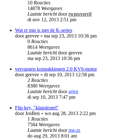
10
Reacties
14878
Weergaves
Laatste bericht
door
rwproverv8
di nov 12, 2013 2:51 pm
Wat er mis is met de K-series
door
geevee
»
ma sep 23, 2013 10:36 pm
0
Reacties
8614
Weergaves
Laatste bericht
door
geevee
ma sep 23, 2013 10:36 pm
vervangen koppakkingen 2.0 KV6-motor
door
geevee
»
di sep 10, 2013 12:58 pm
2
Reacties
8380
Weergaves
Laatste bericht
door
arjen
di sep 10, 2013 7:47 pm
Flip key, "klapsleutel"
door
JosBen
»
wo aug 28, 2013 2:22 pm
1
Reacties
7584
Weergaves
Laatste bericht
door
mg-zs
do aug 29, 2013 8:01 am