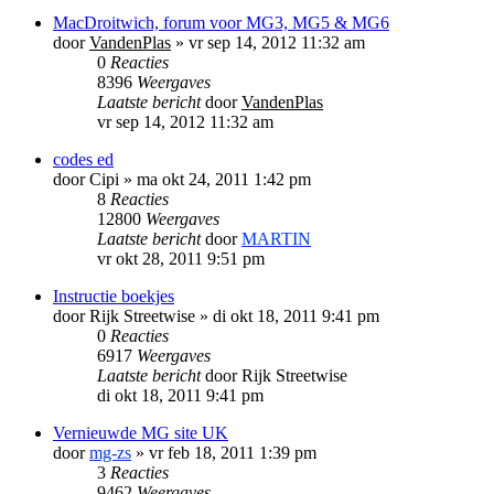
MacDroitwich, forum voor MG3, MG5 & MG6
door
VandenPlas
»
vr sep 14, 2012 11:32 am
0
Reacties
8396
Weergaves
Laatste bericht
door
VandenPlas
vr sep 14, 2012 11:32 am
codes ed
door
Cipi
»
ma okt 24, 2011 1:42 pm
8
Reacties
12800
Weergaves
Laatste bericht
door
MARTIN
vr okt 28, 2011 9:51 pm
Instructie boekjes
door
Rijk Streetwise
»
di okt 18, 2011 9:41 pm
0
Reacties
6917
Weergaves
Laatste bericht
door
Rijk Streetwise
di okt 18, 2011 9:41 pm
Vernieuwde MG site UK
door
mg-zs
»
vr feb 18, 2011 1:39 pm
3
Reacties
9462
Weergaves