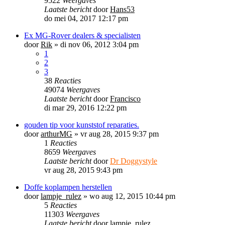
9522
Weergaves
Laatste bericht
door
Hans53
do mei 04, 2017 12:17 pm
Ex MG-Rover dealers & specialisten
door
Rik
»
di nov 06, 2012 3:04 pm
1
2
3
38
Reacties
49074
Weergaves
Laatste bericht
door
Francisco
di mar 29, 2016 12:22 pm
gouden tip voor kunststof reparaties.
door
arthurMG
»
vr aug 28, 2015 9:37 pm
1
Reacties
8659
Weergaves
Laatste bericht
door
Dr Doggystyle
vr aug 28, 2015 9:43 pm
Doffe koplampen herstellen
door
lampje_rulez
»
wo aug 12, 2015 10:44 pm
5
Reacties
11303
Weergaves
Laatste bericht
door
lampje_rulez