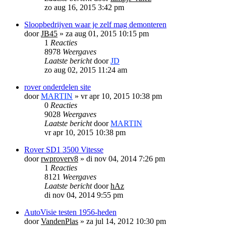
zo aug 16, 2015 3:42 pm
Sloopbedrijven waar je zelf mag demonteren
door
JB45
»
za aug 01, 2015 10:15 pm
1
Reacties
8978
Weergaves
Laatste bericht
door
JD
zo aug 02, 2015 11:24 am
rover onderdelen site
door
MARTIN
»
vr apr 10, 2015 10:38 pm
0
Reacties
9028
Weergaves
Laatste bericht
door
MARTIN
vr apr 10, 2015 10:38 pm
Rover SD1 3500 Vitesse
door
rwproverv8
»
di nov 04, 2014 7:26 pm
1
Reacties
8121
Weergaves
Laatste bericht
door
hAz
di nov 04, 2014 9:55 pm
AutoVisie testen 1956-heden
door
VandenPlas
»
za jul 14, 2012 10:30 pm