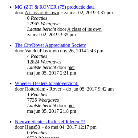
MG (ZT) & ROVER (75) productie data
door
A class of its own
»
za mar 02, 2019 3:35 pm
0
Reacties
27965
Weergaves
Laatste bericht
door
A class of its own
za mar 02, 2019 3:35 pm
The CityRover Appreciation Society
door
VandenPlas
»
wo nov 26, 2014 2:43 pm
4
Reacties
12824
Weergaves
Laatste bericht
door
piet
ma jun 05, 2017 2:21 pm
Wheeler-Dealers totaaloverzicht!
door
Rotterdam - Rover
»
do jan 05, 2017 9:42 am
1
Reacties
7735
Weergaves
Laatste bericht
door
piet
ma jun 05, 2017 2:18 pm
Nieuwe Sleutels Inclusief Inleren !!!
door
Hans53
»
do mei 04, 2017 12:17 pm
0
Reacties