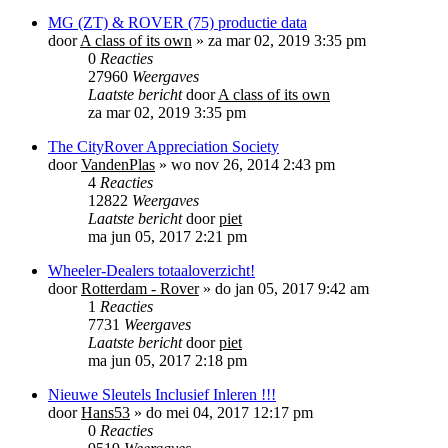
MG (ZT) & ROVER (75) productie data
door
A class of its own
»
za mar 02, 2019 3:35 pm
0
Reacties
27960
Weergaves
Laatste bericht
door
A class of its own
za mar 02, 2019 3:35 pm
The CityRover Appreciation Society
door
VandenPlas
»
wo nov 26, 2014 2:43 pm
4
Reacties
12822
Weergaves
Laatste bericht
door
piet
ma jun 05, 2017 2:21 pm
Wheeler-Dealers totaaloverzicht!
door
Rotterdam - Rover
»
do jan 05, 2017 9:42 am
1
Reacties
7731
Weergaves
Laatste bericht
door
piet
ma jun 05, 2017 2:18 pm
Nieuwe Sleutels Inclusief Inleren !!!
door
Hans53
»
do mei 04, 2017 12:17 pm
0
Reacties