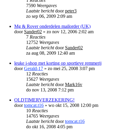
1
Reacties
7590
Weergaves
Laatste bericht
door
peter3
zo sep 06, 2009 2:09 am
Mg & Rover onderdelen mailorder (UK)
door
Sander02
»
zo nov 12, 2006 2:02 am
7
Reacties
12752
Weergaves
Laatste bericht
door
Sander02
za aug 08, 2009 12:40 am
leuke i-shop met korting op sportieve remmerij
door
Gerald-17
»
zo mei 25, 2008 3:07 pm
12
Reacties
15627
Weergaves
Laatste bericht
door
Mark16v
do nov 13, 2008 7:12 pm
OLDTIMERVERZEKERING!
door
tomcat.t16
»
wo okt 15, 2008 12:00 pm
10
Reacties
14765
Weergaves
Laatste bericht
door
tomcat.t16
do okt 16, 2008 4:05 pm