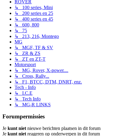
ROVER
↳ 100 series, Mini
↳ 200 series en 25
↳ 400 series en 45
↳ 600, 800
↳ 75
↳ 213, 216, Montego
MG
↳ MGF, TF & SV
↳ ZR & ZS
↳ ZT en ZT-T
Motorsport
↳ MG, Rover, X-power....
↳ Cross, Rally...
↳ F1, BTCC, DTM, DNRT, enz.
Tech - Info
↳ I.C.E
↳ Tech Info
↳ MG-R LINKS
Forumpermissies
Je
kunt niet
nieuwe berichten plaatsen in dit forum
Je
kunt niet
reageren op onderwerpen in dit forum