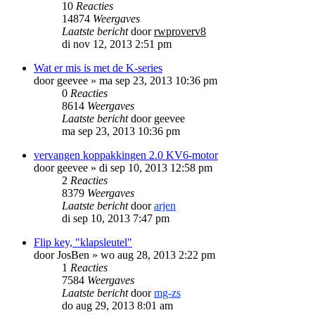
10
Reacties
14874
Weergaves
Laatste bericht
door
rwproverv8
di nov 12, 2013 2:51 pm
Wat er mis is met de K-series
door
geevee
»
ma sep 23, 2013 10:36 pm
0
Reacties
8614
Weergaves
Laatste bericht
door
geevee
ma sep 23, 2013 10:36 pm
vervangen koppakkingen 2.0 KV6-motor
door
geevee
»
di sep 10, 2013 12:58 pm
2
Reacties
8379
Weergaves
Laatste bericht
door
arjen
di sep 10, 2013 7:47 pm
Flip key, "klapsleutel"
door
JosBen
»
wo aug 28, 2013 2:22 pm
1
Reacties
7584
Weergaves
Laatste bericht
door
mg-zs
do aug 29, 2013 8:01 am