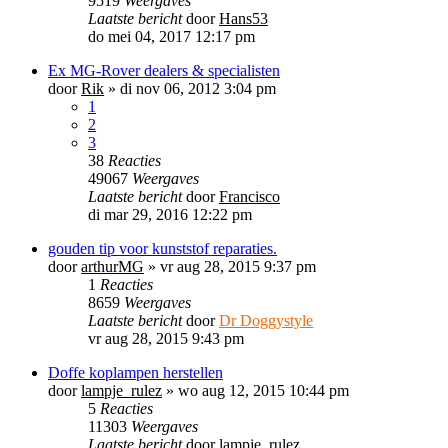
9519
Weergaves
Laatste bericht
door
Hans53
do mei 04, 2017 12:17 pm
Ex MG-Rover dealers & specialisten
door
Rik
»
di nov 06, 2012 3:04 pm
1
2
3
38
Reacties
49067
Weergaves
Laatste bericht
door
Francisco
di mar 29, 2016 12:22 pm
gouden tip voor kunststof reparaties.
door
arthurMG
»
vr aug 28, 2015 9:37 pm
1
Reacties
8659
Weergaves
Laatste bericht
door
Dr Doggystyle
vr aug 28, 2015 9:43 pm
Doffe koplampen herstellen
door
lampje_rulez
»
wo aug 12, 2015 10:44 pm
5
Reacties
11303
Weergaves
Laatste bericht
door
lampje_rulez