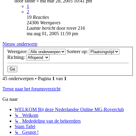
door
fanne
»
ma mar 28, 2005 10:41 pm
1
2
19
Reacties
24306
Weergaves
Laatste bericht
door
rover 216
ma aug 01, 2005 11:59 pm
Nieuw onderwerp
Weergave:
Sorteer op:
Richting:
45 onderwerpen • Pagina
1
van
1
Terug naar het forumoverzicht
Ga naar
WELKOM Bij deze Nederlandse Online MG-Roverclub
↳ Welkom
↳ Mededeling van de beheerders
Stam Tafel
↳ Gespot !