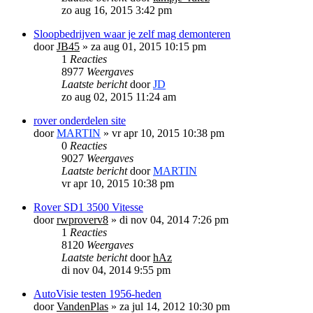
zo aug 16, 2015 3:42 pm
Sloopbedrijven waar je zelf mag demonteren
door
JB45
»
za aug 01, 2015 10:15 pm
1
Reacties
8977
Weergaves
Laatste bericht
door
JD
zo aug 02, 2015 11:24 am
rover onderdelen site
door
MARTIN
»
vr apr 10, 2015 10:38 pm
0
Reacties
9027
Weergaves
Laatste bericht
door
MARTIN
vr apr 10, 2015 10:38 pm
Rover SD1 3500 Vitesse
door
rwproverv8
»
di nov 04, 2014 7:26 pm
1
Reacties
8120
Weergaves
Laatste bericht
door
hAz
di nov 04, 2014 9:55 pm
AutoVisie testen 1956-heden
door
VandenPlas
»
za jul 14, 2012 10:30 pm