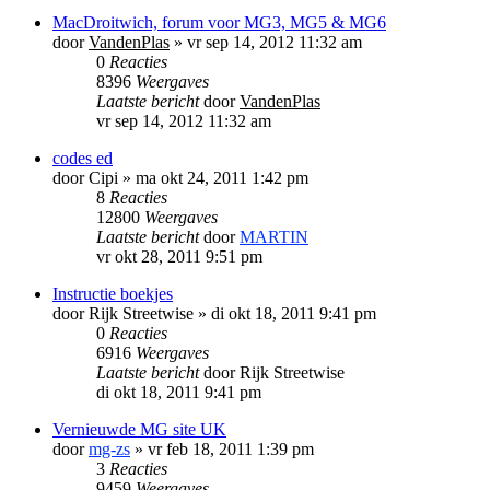
MacDroitwich, forum voor MG3, MG5 & MG6
door
VandenPlas
»
vr sep 14, 2012 11:32 am
0
Reacties
8396
Weergaves
Laatste bericht
door
VandenPlas
vr sep 14, 2012 11:32 am
codes ed
door
Cipi
»
ma okt 24, 2011 1:42 pm
8
Reacties
12800
Weergaves
Laatste bericht
door
MARTIN
vr okt 28, 2011 9:51 pm
Instructie boekjes
door
Rijk Streetwise
»
di okt 18, 2011 9:41 pm
0
Reacties
6916
Weergaves
Laatste bericht
door
Rijk Streetwise
di okt 18, 2011 9:41 pm
Vernieuwde MG site UK
door
mg-zs
»
vr feb 18, 2011 1:39 pm
3
Reacties
9459
Weergaves