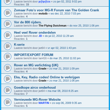
Laatste bericht door
p@p@zs
«
zo jan 02, 2011 9:02 pm
Reacties:
15
Zomaar Foto's voor MG-R Forum van The Golden Crank
Laatste bericht door
mvbdb
«
wo dec 22, 2010 7:03 pm
Reacties:
4
Vor de 800 rijders.
Laatste bericht door
The Flying Dutchman
«
do nov 25, 2010 1:06 pm
Heel veel Rover onderdelen
Laatste bericht door
JD
«
do jul 22, 2010 11:29 am
Reacties:
1
K-serie
Laatste bericht door
jwt64
«
vr apr 02, 2010 1:43 pm
IMPORT/EXPORT FORUM
Laatste bericht door
Ian416
«
do mar 25, 2010 11:02 pm
Rover en MG verlichting (UK)
Laatste bericht door
Grade
«
zo mar 21, 2010 1:09 pm
Reacties:
4
Eka, Key, Radio codes! Online te verkrijgen
Laatste bericht door
Grade
«
zo mar 21, 2010 1:06 pm
Goedkope airco onderhoud
Laatste bericht door
jwt64
«
ma mar 08, 2010 8:25 am
Reacties:
7
Vernieuwde MG-Rover Website
Laatste bericht door
MARTIN
«
zo sep 06, 2009 9:35 am
Reacties:
5