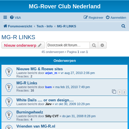
MG-Rover Club Nederland
V&A
Registreer
Aanmelden
Z
Forumoverzicht
Tech - Info
MG-R LINKS
o
MG-R LINKS
e
Zoek
Uitgebreid z
Nieuw onderwerp
k
45 onderwerpen • Pagina
1
van
1
Onderwerpen
Nieuwe MG & Roewe sites
Laatste bericht door
arjan_m
«
vr aug 27, 2010 2:06 pm
Reacties:
2
MG-R Links
Laatste bericht door
bam
«
ma feb 15, 2010 7:49 pm
Reacties:
16
1
2
White Dails .... or own design....
Laatste bericht door
Järv
«
vr okt 30, 2009 10:29 pm
Burningwheelz
Laatste bericht door
Silly CVT
«
do jan 31, 2008 8:28 pm
Reacties:
4
Vrienden van MG-R.nl