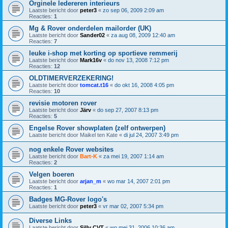
Orginele ledereren interieurs
Laatste bericht door
peter3
«
zo sep 06, 2009 2:09 am
Reacties:
1
Mg & Rover onderdelen mailorder (UK)
Laatste bericht door
Sander02
«
za aug 08, 2009 12:40 am
Reacties:
7
leuke i-shop met korting op sportieve remmerij
Laatste bericht door
Mark16v
«
do nov 13, 2008 7:12 pm
Reacties:
12
OLDTIMERVERZEKERING!
Laatste bericht door
tomcat.t16
«
do okt 16, 2008 4:05 pm
Reacties:
10
revisie motoren rover
Laatste bericht door
Järv
«
do sep 27, 2007 8:13 pm
Reacties:
5
Engelse Rover showplaten (zelf ontwerpen)
Laatste bericht door
Maikel ten Kate
«
di jul 24, 2007 3:49 pm
nog enkele Rover websites
Laatste bericht door
Bart-K
«
za mei 19, 2007 1:14 am
Reacties:
2
Velgen boeren
Laatste bericht door
arjan_m
«
wo mar 14, 2007 2:01 pm
Reacties:
1
Badges MG-Rover logo's
Laatste bericht door
peter3
«
vr mar 02, 2007 5:34 pm
Diverse Links
Laatste bericht door
Silly CVT
«
wo mei 31, 2006 10:36 am