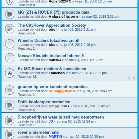
Laatste bericht door
Robert-220TC
«
vr jan 11, 2008 12:56 am
Reacties:
8
MG (ZT) & ROVER (75) productie data
Laatste bericht door
A class of its own
«
za mar 02, 2019 3:35 pm
The CityRover Appreciation Society
Laatste bericht door
piet
«
ma jun 05, 2017 2:21 pm
Reacties:
4
Wheeler-Dealers totaaloverzicht!
Laatste bericht door
piet
«
ma jun 05, 2017 2:18 pm
Reacties:
1
Nieuwe Sleutels Inclusief Inleren !!!
Laatste bericht door
Hans53
«
do mei 04, 2017 12:17 pm
Ex MG-Rover dealers & specialisten
Laatste bericht door
Francisco
«
di mar 29, 2016 12:22 pm
Reacties:
38
1
2
3
gouden tip voor kunststof reparaties.
Laatste bericht door
Dr Doggystyle
«
vr aug 28, 2015 9:43 pm
Reacties:
1
Doffe koplampen herstellen
Laatste bericht door
lampje_rulez
«
zo aug 16, 2015 3:42 pm
Reacties:
5
Sloopbedrijven waar je zelf mag demonteren
Laatste bericht door
JD
«
zo aug 02, 2015 11:24 am
Reacties:
1
rover onderdelen site
Laatste bericht door
MARTIN
«
vr apr 10, 2015 10:38 pm