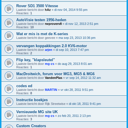
Rover SD1 3500 Vitesse
Laatste bericht door
hAz
«
di nov 04, 2014 9:55 pm
Reacties:
1
AutoVisie testen 1956-heden
Laatste bericht door
rwproverv8
«
di nov 12, 2013 2:51 pm
Reacties:
10
Wat er mis is met de K-series
Laatste bericht door
geevee
«
ma sep 23, 2013 10:36 pm
vervangen koppakkingen 2.0 KV6-motor
Laatste bericht door
arjen
«
di sep 10, 2013 7:47 pm
Reacties:
2
Flip key, "klapsleutel"
Laatste bericht door
mg-zs
«
do aug 29, 2013 8:01 am
Reacties:
1
MacDroitwich, forum voor MG3, MG5 & MG6
Laatste bericht door
VandenPlas
«
vr sep 14, 2012 11:32 am
codes ed
Laatste bericht door
MARTIN
«
vr okt 28, 2011 9:51 pm
Reacties:
8
Instructie boekjes
Laatste bericht door
Rijk Streetwise
«
di okt 18, 2011 9:41 pm
Vernieuwde MG site UK
Laatste bericht door
mg-zs
«
zo feb 20, 2011 2:13 pm
Reacties:
3
Custom Creators