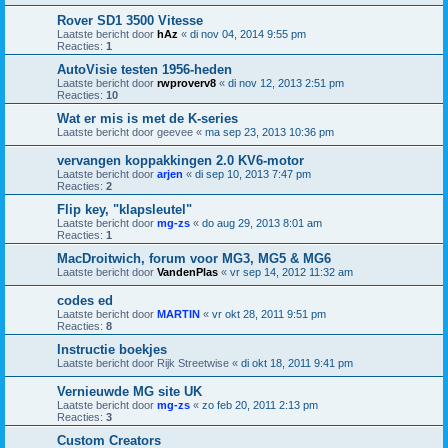
Rover SD1 3500 Vitesse
Laatste bericht door
hAz
«
di nov 04, 2014 9:55 pm
Reacties:
1
AutoVisie testen 1956-heden
Laatste bericht door
rwproverv8
«
di nov 12, 2013 2:51 pm
Reacties:
10
Wat er mis is met de K-series
Laatste bericht door
geevee
«
ma sep 23, 2013 10:36 pm
vervangen koppakkingen 2.0 KV6-motor
Laatste bericht door
arjen
«
di sep 10, 2013 7:47 pm
Reacties:
2
Flip key, "klapsleutel"
Laatste bericht door
mg-zs
«
do aug 29, 2013 8:01 am
Reacties:
1
MacDroitwich, forum voor MG3, MG5 & MG6
Laatste bericht door
VandenPlas
«
vr sep 14, 2012 11:32 am
codes ed
Laatste bericht door
MARTIN
«
vr okt 28, 2011 9:51 pm
Reacties:
8
Instructie boekjes
Laatste bericht door
Rijk Streetwise
«
di okt 18, 2011 9:41 pm
Vernieuwde MG site UK
Laatste bericht door
mg-zs
«
zo feb 20, 2011 2:13 pm
Reacties:
3
Custom Creators