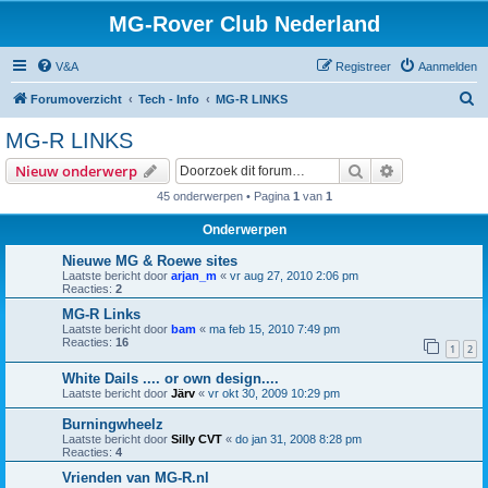
MG-Rover Club Nederland
V&A
Registreer
Aanmelden
Z
Forumoverzicht
Tech - Info
MG-R LINKS
o
MG-R LINKS
e
Zoek
Uitgebreid z
Nieuw onderwerp
k
45 onderwerpen • Pagina
1
van
1
Onderwerpen
Nieuwe MG & Roewe sites
Laatste bericht door
arjan_m
«
vr aug 27, 2010 2:06 pm
Reacties:
2
MG-R Links
Laatste bericht door
bam
«
ma feb 15, 2010 7:49 pm
Reacties:
16
1
2
White Dails .... or own design....
Laatste bericht door
Järv
«
vr okt 30, 2009 10:29 pm
Burningwheelz
Laatste bericht door
Silly CVT
«
do jan 31, 2008 8:28 pm
Reacties:
4
Vrienden van MG-R.nl