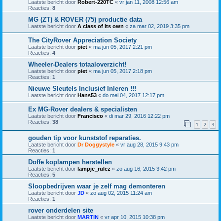
Laatste bericht door
Robert-220TC
«
vr jan 11, 2008 12:56 am
Reacties:
8
MG (ZT) & ROVER (75) productie data
Laatste bericht door
A class of its own
«
za mar 02, 2019 3:35 pm
The CityRover Appreciation Society
Laatste bericht door
piet
«
ma jun 05, 2017 2:21 pm
Reacties:
4
Wheeler-Dealers totaaloverzicht!
Laatste bericht door
piet
«
ma jun 05, 2017 2:18 pm
Reacties:
1
Nieuwe Sleutels Inclusief Inleren !!!
Laatste bericht door
Hans53
«
do mei 04, 2017 12:17 pm
Ex MG-Rover dealers & specialisten
Laatste bericht door
Francisco
«
di mar 29, 2016 12:22 pm
Reacties:
38
1
2
3
gouden tip voor kunststof reparaties.
Laatste bericht door
Dr Doggystyle
«
vr aug 28, 2015 9:43 pm
Reacties:
1
Doffe koplampen herstellen
Laatste bericht door
lampje_rulez
«
zo aug 16, 2015 3:42 pm
Reacties:
5
Sloopbedrijven waar je zelf mag demonteren
Laatste bericht door
JD
«
zo aug 02, 2015 11:24 am
Reacties:
1
rover onderdelen site
Laatste bericht door
MARTIN
«
vr apr 10, 2015 10:38 pm