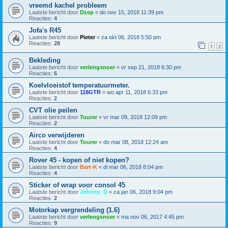
vreemd kachel probleem
Laatste bericht door
Dzep
«
do nov 15, 2018 11:39 pm
Reacties:
4
Jofa's R45
Laatste bericht door
Pieter
«
za okt 06, 2018 5:50 pm
Reacties:
28
1
2
Bekleding
Laatste bericht door
verlengsnoer
«
vr sep 21, 2018 6:30 pm
Reacties:
6
Koelvloeistof temperatuurmeter.
Laatste bericht door
118GTR
«
wo apr 11, 2018 6:33 pm
Reacties:
2
CVT olie peilen
Laatste bericht door
Tourer
«
vr mar 09, 2018 12:09 pm
Reacties:
2
Airco verwijderen
Laatste bericht door
Tourer
«
do mar 08, 2018 12:24 am
Reacties:
4
Rover 45 - kopen of niet kopen?
Laatste bericht door
Bart-K
«
di mar 06, 2018 8:04 pm
Reacties:
4
Sticker of wrap voor consol 45
Laatste bericht door
Johnny_D
«
za jan 06, 2018 9:04 pm
Reacties:
2
Motorkap vergrendeling (1.6)
Laatste bericht door
verlengsnoer
«
ma nov 06, 2017 4:45 pm
Reacties:
9