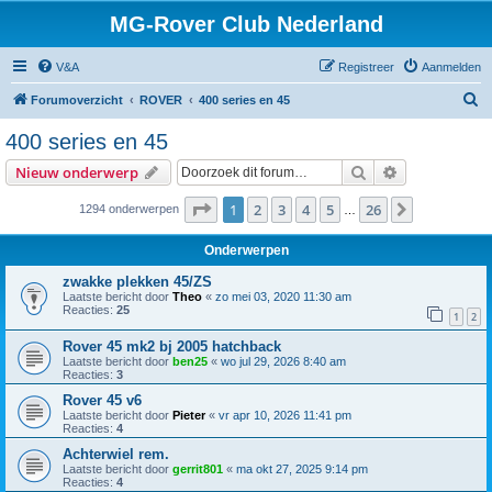
MG-Rover Club Nederland
V&A
Registreer
Aanmelden
Z
Forumoverzicht
ROVER
400 series en 45
o
400 series en 45
e
Zoek
Uitgebreid z
Nieuw onderwerp
k
Pagina
1
van
26
1
2
3
4
5
26
Volgende
1294 onderwerpen
…
Onderwerpen
zwakke plekken 45/ZS
Laatste bericht door
Theo
«
zo mei 03, 2020 11:30 am
Reacties:
25
1
2
Rover 45 mk2 bj 2005 hatchback
Laatste bericht door
ben25
«
wo jul 29, 2026 8:40 am
Reacties:
3
Rover 45 v6
Laatste bericht door
Pieter
«
vr apr 10, 2026 11:41 pm
Reacties:
4
Achterwiel rem.
Laatste bericht door
gerrit801
«
ma okt 27, 2025 9:14 pm
Reacties:
4