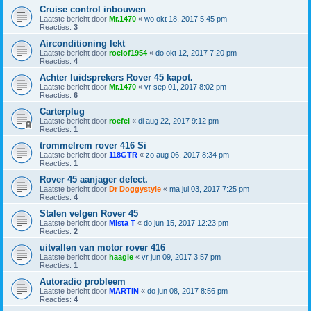
Cruise control inbouwen
Laatste bericht door
Mr.1470
«
wo okt 18, 2017 5:45 pm
Reacties:
3
Airconditioning lekt
Laatste bericht door
roelof1954
«
do okt 12, 2017 7:20 pm
Reacties:
4
Achter luidsprekers Rover 45 kapot.
Laatste bericht door
Mr.1470
«
vr sep 01, 2017 8:02 pm
Reacties:
6
Carterplug
Laatste bericht door
roefel
«
di aug 22, 2017 9:12 pm
Reacties:
1
trommelrem rover 416 Si
Laatste bericht door
118GTR
«
zo aug 06, 2017 8:34 pm
Reacties:
1
Rover 45 aanjager defect.
Laatste bericht door
Dr Doggystyle
«
ma jul 03, 2017 7:25 pm
Reacties:
4
Stalen velgen Rover 45
Laatste bericht door
Mista T
«
do jun 15, 2017 12:23 pm
Reacties:
2
uitvallen van motor rover 416
Laatste bericht door
haagie
«
vr jun 09, 2017 3:57 pm
Reacties:
1
Autoradio probleem
Laatste bericht door
MARTIN
«
do jun 08, 2017 8:56 pm
Reacties:
4