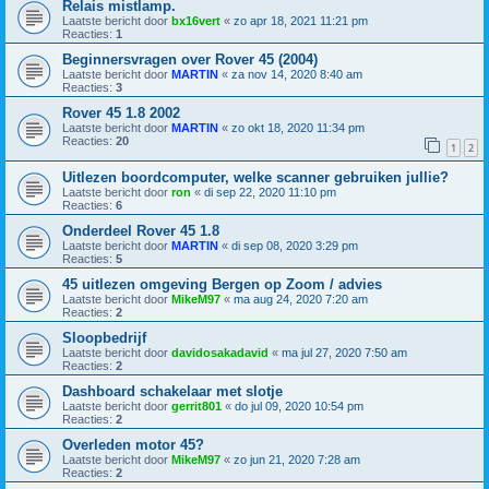
Relais mistlamp.
Laatste bericht door
bx16vert
«
zo apr 18, 2021 11:21 pm
Reacties:
1
Beginnersvragen over Rover 45 (2004)
Laatste bericht door
MARTIN
«
za nov 14, 2020 8:40 am
Reacties:
3
Rover 45 1.8 2002
Laatste bericht door
MARTIN
«
zo okt 18, 2020 11:34 pm
Reacties:
20
1
2
Uitlezen boordcomputer, welke scanner gebruiken jullie?
Laatste bericht door
ron
«
di sep 22, 2020 11:10 pm
Reacties:
6
Onderdeel Rover 45 1.8
Laatste bericht door
MARTIN
«
di sep 08, 2020 3:29 pm
Reacties:
5
45 uitlezen omgeving Bergen op Zoom / advies
Laatste bericht door
MikeM97
«
ma aug 24, 2020 7:20 am
Reacties:
2
Sloopbedrijf
Laatste bericht door
davidosakadavid
«
ma jul 27, 2020 7:50 am
Reacties:
2
Dashboard schakelaar met slotje
Laatste bericht door
gerrit801
«
do jul 09, 2020 10:54 pm
Reacties:
2
Overleden motor 45?
Laatste bericht door
MikeM97
«
zo jun 21, 2020 7:28 am
Reacties:
2