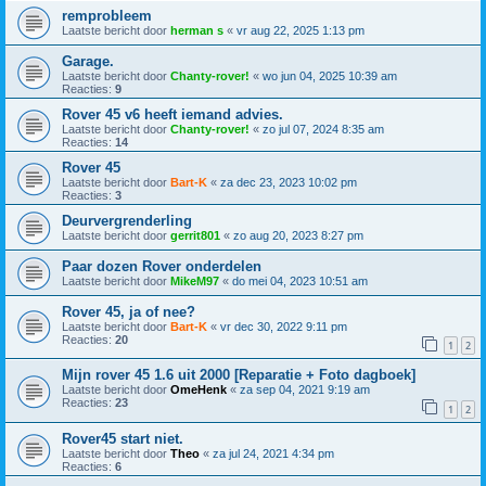
remprobleem
Laatste bericht door
herman s
«
vr aug 22, 2025 1:13 pm
Garage.
Laatste bericht door
Chanty-rover!
«
wo jun 04, 2025 10:39 am
Reacties:
9
Rover 45 v6 heeft iemand advies.
Laatste bericht door
Chanty-rover!
«
zo jul 07, 2024 8:35 am
Reacties:
14
Rover 45
Laatste bericht door
Bart-K
«
za dec 23, 2023 10:02 pm
Reacties:
3
Deurvergrenderling
Laatste bericht door
gerrit801
«
zo aug 20, 2023 8:27 pm
Paar dozen Rover onderdelen
Laatste bericht door
MikeM97
«
do mei 04, 2023 10:51 am
Rover 45, ja of nee?
Laatste bericht door
Bart-K
«
vr dec 30, 2022 9:11 pm
Reacties:
20
1
2
Mijn rover 45 1.6 uit 2000 [Reparatie + Foto dagboek]
Laatste bericht door
OmeHenk
«
za sep 04, 2021 9:19 am
Reacties:
23
1
2
Rover45 start niet.
Laatste bericht door
Theo
«
za jul 24, 2021 4:34 pm
Reacties:
6