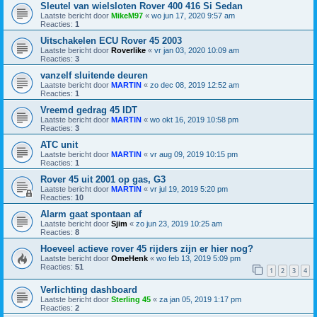
Sleutel van wielsloten Rover 400 416 Si Sedan
Laatste bericht door
MikeM97
«
wo jun 17, 2020 9:57 am
Reacties:
1
Uitschakelen ECU Rover 45 2003
Laatste bericht door
Roverlike
«
vr jan 03, 2020 10:09 am
Reacties:
3
vanzelf sluitende deuren
Laatste bericht door
MARTIN
«
zo dec 08, 2019 12:52 am
Reacties:
1
Vreemd gedrag 45 IDT
Laatste bericht door
MARTIN
«
wo okt 16, 2019 10:58 pm
Reacties:
3
ATC unit
Laatste bericht door
MARTIN
«
vr aug 09, 2019 10:15 pm
Reacties:
1
Rover 45 uit 2001 op gas, G3
Laatste bericht door
MARTIN
«
vr jul 19, 2019 5:20 pm
Reacties:
10
Alarm gaat spontaan af
Laatste bericht door
Sjim
«
zo jun 23, 2019 10:25 am
Reacties:
8
Hoeveel actieve rover 45 rijders zijn er hier nog?
Laatste bericht door
OmeHenk
«
wo feb 13, 2019 5:09 pm
Reacties:
51
1
2
3
4
Verlichting dashboard
Laatste bericht door
Sterling 45
«
za jan 05, 2019 1:17 pm
Reacties:
2