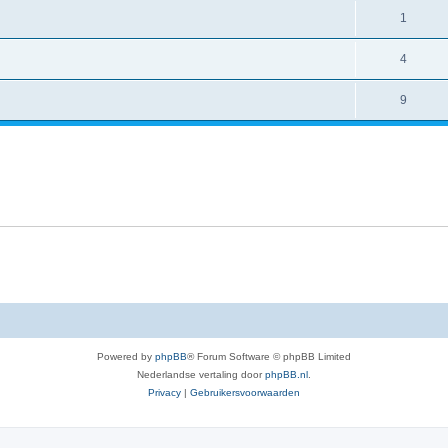
1
4
9
Powered by
phpBB
® Forum Software © phpBB Limited
Nederlandse vertaling door
phpBB.nl
.
Privacy
|
Gebruikersvoorwaarden