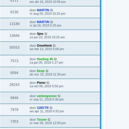
8111
wo okt 16, 2019 10:58 pm
door
MARTIN
6130
vr aug 09, 2019 10:15 pm
door
MARTIN
13189
vr jul 19, 2019 5:20 pm
door
Sjim
13846
zo jun 23, 2019 10:25 am
door
OmeHenk
56553
wo feb 13, 2019 5:09 pm
door
Sterling 45
7573
za jan 05, 2019 1:17 pm
door
Dzep
8594
do nov 15, 2018 11:39 pm
door
Pieter
28242
za okt 06, 2018 5:50 pm
door
verlengsnoer
9946
vr sep 21, 2018 6:30 pm
door
118GTR
7978
wo apr 11, 2018 6:33 pm
door
Tourer
7353
vr mar 09, 2018 12:09 pm