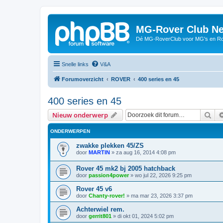
MG-Rover Club Ne
Dé MG-RoverClub voor MG's en Ro
Snelle links
V&A
Forumoverzicht
ROVER
400 series en 45
400 series en 45
Zoe
Nieuw onderwerp
ONDERWERPEN
zwakke plekken 45/ZS
door
MARTIN
»
za aug 16, 2014 4:08 pm
Rover 45 mk2 bj 2005 hatchback
door
passion4power
»
wo jul 22, 2026 9:25 pm
Rover 45 v6
door
Chanty-rover!
»
ma mar 23, 2026 3:37 pm
Achterwiel rem.
door
gerrit801
»
di okt 01, 2024 5:02 pm