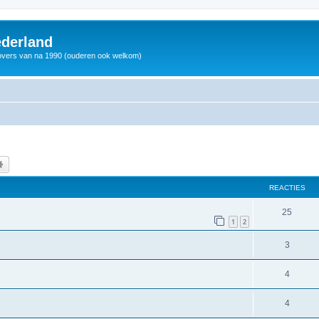
derland
vers van na 1990 (ouderen ook welkom)
k
Uitgebreid zoeken
REACTIES
25
1
2
3
4
4