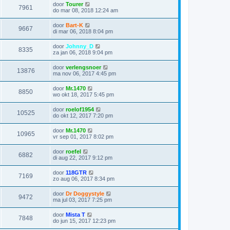
door
Tourer
7961
do mar 08, 2018 12:24 am
door
Bart-K
9667
di mar 06, 2018 8:04 pm
door
Johnny_D
8335
za jan 06, 2018 9:04 pm
door
verlengsnoer
13876
ma nov 06, 2017 4:45 pm
door
Mr.1470
8850
wo okt 18, 2017 5:45 pm
door
roelof1954
10525
do okt 12, 2017 7:20 pm
door
Mr.1470
10965
vr sep 01, 2017 8:02 pm
door
roefel
6882
di aug 22, 2017 9:12 pm
door
118GTR
7169
zo aug 06, 2017 8:34 pm
door
Dr Doggystyle
9472
ma jul 03, 2017 7:25 pm
door
Mista T
7848
do jun 15, 2017 12:23 pm