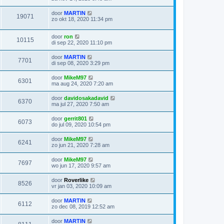
door
MARTIN
19071
zo okt 18, 2020 11:34 pm
door
ron
10115
di sep 22, 2020 11:10 pm
door
MARTIN
7701
di sep 08, 2020 3:29 pm
door
MikeM97
6301
ma aug 24, 2020 7:20 am
door
davidosakadavid
6370
ma jul 27, 2020 7:50 am
door
gerrit801
6073
do jul 09, 2020 10:54 pm
door
MikeM97
6241
zo jun 21, 2020 7:28 am
door
MikeM97
7697
wo jun 17, 2020 9:57 am
door
Roverlike
8526
vr jan 03, 2020 10:09 am
door
MARTIN
6112
zo dec 08, 2019 12:52 am
door
MARTIN