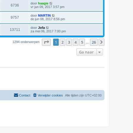
door
haagie
6736
vr jun 09, 2017 3:57 pm
door
MARTIN
9757
do jun 08, 2017 8:56 pm
door
Jofa
13711
za mei 06, 2017 7:00 pm
Pagina
1
van
26
1
2
3
4
5
26
Volgende
1294 onderwerpen
…
Ga naar
Contact
Verwijder cookies
Alle tijden zijn
UTC+02:00