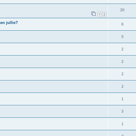
20
1
2
en jullie?
6
5
2
2
2
2
1
3
1