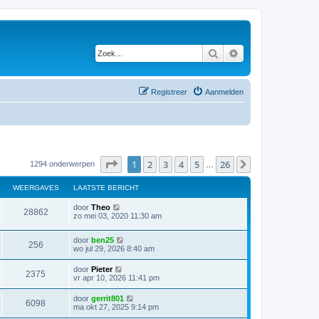
Zoek
Uitgebreid zoeken
Registreer
Aanmelden
Pagina
1
van
26
1
2
3
4
5
26
Volgende
1294 onderwerpen
…
WEERGAVES
LAATSTE BERICHT
door
Theo
28862
zo mei 03, 2020 11:30 am
door
ben25
256
wo jul 29, 2026 8:40 am
door
Pieter
2375
vr apr 10, 2026 11:41 pm
door
gerrit801
6098
ma okt 27, 2025 9:14 pm