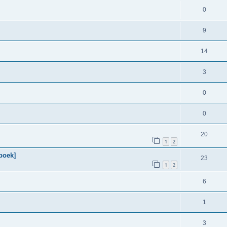
0
9
14
3
0
0
20
1
2
gboek]
23
1
2
6
1
3