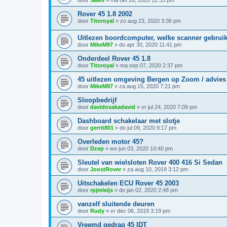
door
Sawii
»
ma okt 26, 2020 12:33 pm
Rover 45 1.8 2002
door
Titoroyal
»
zo aug 23, 2020 3:36 pm
Uitlezen boordcomputer, welke scanner gebruik
door
MikeM97
»
do apr 30, 2020 11:41 pm
Onderdeel Rover 45 1.8
door
Titoroyal
»
ma sep 07, 2020 2:37 pm
45 uitlezen omgeving Bergen op Zoom / advies
door
MikeM97
»
za aug 15, 2020 7:21 pm
Sloopbedrijf
door
davidosakadavid
»
vr jul 24, 2020 7:09 pm
Dashboard schakelaar met slotje
door
gerrit801
»
do jul 09, 2020 9:17 pm
Overleden motor 45?
door
Dzep
»
wo jun 03, 2020 10:40 pm
Sleutel van wielsloten Rover 400 416 Si Sedan
door
JoostRover
»
za aug 10, 2019 3:12 pm
Uitschakelen ECU Rover 45 2003
door
rpjmleijs
»
do jan 02, 2020 2:48 pm
vanzelf sluitende deuren
door
Rudy
»
vr dec 06, 2019 3:19 pm
Vreemd gedrag 45 IDT