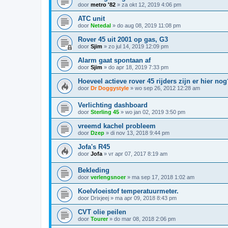
door
metro '82
»
za okt 12, 2019 4:06 pm
ATC unit
door
Netedal
»
do aug 08, 2019 11:08 pm
Rover 45 uit 2001 op gas, G3
door
Sjim
»
zo jul 14, 2019 12:09 pm
Alarm gaat spontaan af
door
Sjim
»
do apr 18, 2019 7:33 pm
Hoeveel actieve rover 45 rijders zijn er hier nog
door
Dr Doggystyle
»
wo sep 26, 2012 12:28 am
Verlichting dashboard
door
Sterling 45
»
wo jan 02, 2019 3:50 pm
vreemd kachel probleem
door
Dzep
»
di nov 13, 2018 9:44 pm
Jofa's R45
door
Jofa
»
vr apr 07, 2017 8:19 am
Bekleding
door
verlengsnoer
»
ma sep 17, 2018 1:02 am
Koelvloeistof temperatuurmeter.
door
Drixjeej
»
ma apr 09, 2018 8:43 pm
CVT olie peilen
door
Tourer
»
do mar 08, 2018 2:06 pm