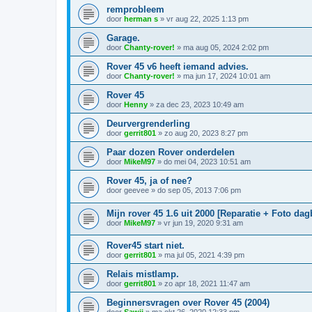
remprobleem
door
herman s
»
vr aug 22, 2025 1:13 pm
Garage.
door
Chanty-rover!
»
ma aug 05, 2024 2:02 pm
Rover 45 v6 heeft iemand advies.
door
Chanty-rover!
»
ma jun 17, 2024 10:01 am
Rover 45
door
Henny
»
za dec 23, 2023 10:49 am
Deurvergrenderling
door
gerrit801
»
zo aug 20, 2023 8:27 pm
Paar dozen Rover onderdelen
door
MikeM97
»
do mei 04, 2023 10:51 am
Rover 45, ja of nee?
door
geevee
»
do sep 05, 2013 7:06 pm
Mijn rover 45 1.6 uit 2000 [Reparatie + Foto da
door
MikeM97
»
vr jun 19, 2020 9:31 am
Rover45 start niet.
door
gerrit801
»
ma jul 05, 2021 4:39 pm
Relais mistlamp.
door
gerrit801
»
zo apr 18, 2021 11:47 am
Beginnersvragen over Rover 45 (2004)