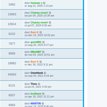
door
herman s
3482
vr aug 22, 2025 1:13 pm
door
Chanty-rover!
10663
wo jun 04, 2025 10:39 am
door
Chanty-rover!
10914
zo jul 07, 2024 8:35 am
door
Bart-K
6242
za dec 23, 2023 10:02 pm
door
gerrit801
7977
zo aug 20, 2023 8:27 pm
door
MikeM97
8060
do mei 04, 2023 10:51 am
door
Bart-K
18882
vr dec 30, 2022 9:11 pm
door
OmeHenk
45663
za sep 04, 2021 9:19 am
door
Theo
8131
za jul 24, 2021 4:34 pm
door
bx16vert
6057
zo apr 18, 2021 11:21 pm
door
MARTIN
6965
za nov 14, 2020 8:40 am