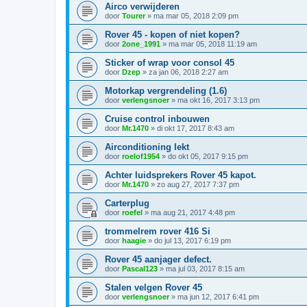
Airco verwijderen
door
Tourer
»
ma mar 05, 2018 2:09 pm
Rover 45 - kopen of niet kopen?
door
2one_1991
»
ma mar 05, 2018 11:19 am
Sticker of wrap voor consol 45
door
Dzep
»
za jan 06, 2018 2:27 am
Motorkap vergrendeling (1.6)
door
verlengsnoer
»
ma okt 16, 2017 3:13 pm
Cruise control inbouwen
door
Mr.1470
»
di okt 17, 2017 8:43 am
Airconditioning lekt
door
roelof1954
»
do okt 05, 2017 9:15 pm
Achter luidsprekers Rover 45 kapot.
door
Mr.1470
»
zo aug 27, 2017 7:37 pm
Carterplug
door
roefel
»
ma aug 21, 2017 4:48 pm
trommelrem rover 416 Si
door
haagie
»
do jul 13, 2017 6:19 pm
Rover 45 aanjager defect.
door
Pascal123
»
ma jul 03, 2017 8:15 am
Stalen velgen Rover 45
door
verlengsnoer
»
ma jun 12, 2017 6:41 pm