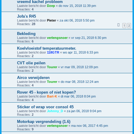
vreemd kachel probleem
Laatste bericht door
Dzep
«
do nov 15, 2018 11:39 pm
Reacties:
4
Jofa's R45
Laatste bericht door
Pieter
«
za okt 06, 2018 5:50 pm
Reacties:
28
1
2
Bekleding
Laatste bericht door
verlengsnoer
«
vr sep 21, 2018 6:30 pm
Reacties:
6
Koelvloeistof temperatuurmeter.
Laatste bericht door
118GTR
«
wo apr 11, 2018 6:33 pm
Reacties:
2
CVT olie peilen
Laatste bericht door
Tourer
«
vr mar 09, 2018 12:09 pm
Reacties:
2
Airco verwijderen
Laatste bericht door
Tourer
«
do mar 08, 2018 12:24 am
Reacties:
4
Rover 45 - kopen of niet kopen?
Laatste bericht door
Bart-K
«
di mar 06, 2018 8:04 pm
Reacties:
4
Sticker of wrap voor consol 45
Laatste bericht door
Johnny_D
«
za jan 06, 2018 9:04 pm
Reacties:
2
Motorkap vergrendeling (1.6)
Laatste bericht door
verlengsnoer
«
ma nov 06, 2017 4:45 pm
Reacties:
9