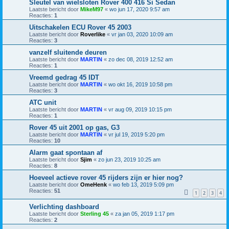
Sleutel van wielsloten Rover 400 416 Si Sedan
Laatste bericht door
MikeM97
«
wo jun 17, 2020 9:57 am
Reacties:
1
Uitschakelen ECU Rover 45 2003
Laatste bericht door
Roverlike
«
vr jan 03, 2020 10:09 am
Reacties:
3
vanzelf sluitende deuren
Laatste bericht door
MARTIN
«
zo dec 08, 2019 12:52 am
Reacties:
1
Vreemd gedrag 45 IDT
Laatste bericht door
MARTIN
«
wo okt 16, 2019 10:58 pm
Reacties:
3
ATC unit
Laatste bericht door
MARTIN
«
vr aug 09, 2019 10:15 pm
Reacties:
1
Rover 45 uit 2001 op gas, G3
Laatste bericht door
MARTIN
«
vr jul 19, 2019 5:20 pm
Reacties:
10
Alarm gaat spontaan af
Laatste bericht door
Sjim
«
zo jun 23, 2019 10:25 am
Reacties:
8
Hoeveel actieve rover 45 rijders zijn er hier nog?
Laatste bericht door
OmeHenk
«
wo feb 13, 2019 5:09 pm
Reacties:
51
1
2
3
4
Verlichting dashboard
Laatste bericht door
Sterling 45
«
za jan 05, 2019 1:17 pm
Reacties:
2