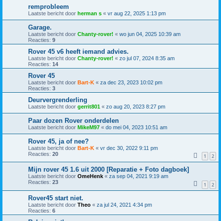
remprobleem
Laatste bericht door
herman s
«
vr aug 22, 2025 1:13 pm
Garage.
Laatste bericht door
Chanty-rover!
«
wo jun 04, 2025 10:39 am
Reacties:
9
Rover 45 v6 heeft iemand advies.
Laatste bericht door
Chanty-rover!
«
zo jul 07, 2024 8:35 am
Reacties:
14
Rover 45
Laatste bericht door
Bart-K
«
za dec 23, 2023 10:02 pm
Reacties:
3
Deurvergrenderling
Laatste bericht door
gerrit801
«
zo aug 20, 2023 8:27 pm
Paar dozen Rover onderdelen
Laatste bericht door
MikeM97
«
do mei 04, 2023 10:51 am
Rover 45, ja of nee?
Laatste bericht door
Bart-K
«
vr dec 30, 2022 9:11 pm
Reacties:
20
1
2
Mijn rover 45 1.6 uit 2000 [Reparatie + Foto dagboek]
Laatste bericht door
OmeHenk
«
za sep 04, 2021 9:19 am
Reacties:
23
1
2
Rover45 start niet.
Laatste bericht door
Theo
«
za jul 24, 2021 4:34 pm
Reacties:
6