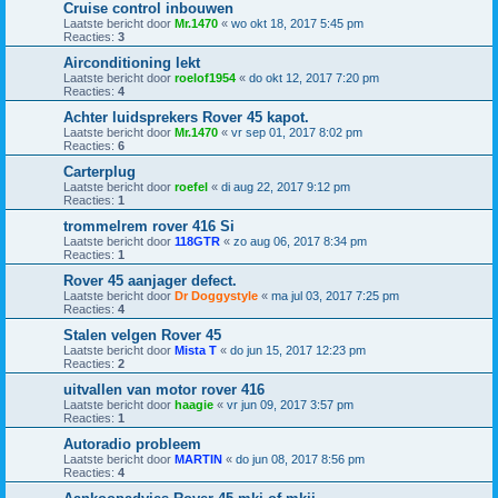
Cruise control inbouwen
Laatste bericht door
Mr.1470
«
wo okt 18, 2017 5:45 pm
Reacties:
3
Airconditioning lekt
Laatste bericht door
roelof1954
«
do okt 12, 2017 7:20 pm
Reacties:
4
Achter luidsprekers Rover 45 kapot.
Laatste bericht door
Mr.1470
«
vr sep 01, 2017 8:02 pm
Reacties:
6
Carterplug
Laatste bericht door
roefel
«
di aug 22, 2017 9:12 pm
Reacties:
1
trommelrem rover 416 Si
Laatste bericht door
118GTR
«
zo aug 06, 2017 8:34 pm
Reacties:
1
Rover 45 aanjager defect.
Laatste bericht door
Dr Doggystyle
«
ma jul 03, 2017 7:25 pm
Reacties:
4
Stalen velgen Rover 45
Laatste bericht door
Mista T
«
do jun 15, 2017 12:23 pm
Reacties:
2
uitvallen van motor rover 416
Laatste bericht door
haagie
«
vr jun 09, 2017 3:57 pm
Reacties:
1
Autoradio probleem
Laatste bericht door
MARTIN
«
do jun 08, 2017 8:56 pm
Reacties:
4