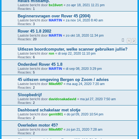
Relais mistlamp.
Laatste bericht door
bx16vert
«
zo apr 18, 2021 11:21 pm
Reacties:
1
Beginnersvragen over Rover 45 (2004)
Laatste bericht door
MARTIN
«
za nov 14, 2020 8:40 am
Reacties:
3
Rover 45 1.8 2002
Laatste bericht door
MARTIN
«
zo okt 18, 2020 11:34 pm
Reacties:
20
1
2
Uitlezen boordcomputer, welke scanner gebruiken jullie?
Laatste bericht door
ron
«
di sep 22, 2020 11:10 pm
Reacties:
6
Onderdeel Rover 45 1.8
Laatste bericht door
MARTIN
«
di sep 08, 2020 3:29 pm
Reacties:
5
45 uitlezen omgeving Bergen op Zoom / advies
Laatste bericht door
MikeM97
«
ma aug 24, 2020 7:20 am
Reacties:
2
Sloopbedrijf
Laatste bericht door
davidosakadavid
«
ma jul 27, 2020 7:50 am
Reacties:
2
Dashboard schakelaar met slotje
Laatste bericht door
gerrit801
«
do jul 09, 2020 10:54 pm
Reacties:
2
Overleden motor 45?
Laatste bericht door
MikeM97
«
zo jun 21, 2020 7:28 am
Reacties:
2