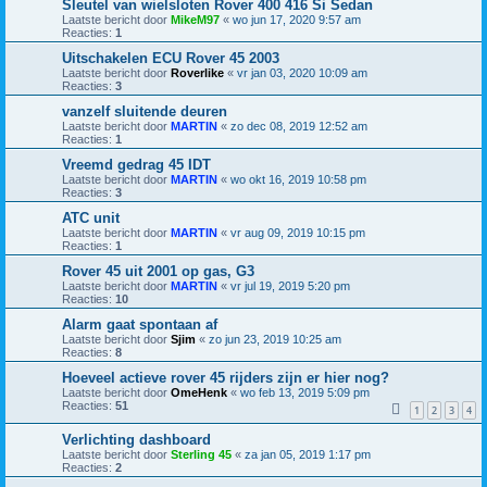
Sleutel van wielsloten Rover 400 416 Si Sedan
Laatste bericht door
MikeM97
«
wo jun 17, 2020 9:57 am
Reacties:
1
Uitschakelen ECU Rover 45 2003
Laatste bericht door
Roverlike
«
vr jan 03, 2020 10:09 am
Reacties:
3
vanzelf sluitende deuren
Laatste bericht door
MARTIN
«
zo dec 08, 2019 12:52 am
Reacties:
1
Vreemd gedrag 45 IDT
Laatste bericht door
MARTIN
«
wo okt 16, 2019 10:58 pm
Reacties:
3
ATC unit
Laatste bericht door
MARTIN
«
vr aug 09, 2019 10:15 pm
Reacties:
1
Rover 45 uit 2001 op gas, G3
Laatste bericht door
MARTIN
«
vr jul 19, 2019 5:20 pm
Reacties:
10
Alarm gaat spontaan af
Laatste bericht door
Sjim
«
zo jun 23, 2019 10:25 am
Reacties:
8
Hoeveel actieve rover 45 rijders zijn er hier nog?
Laatste bericht door
OmeHenk
«
wo feb 13, 2019 5:09 pm
Reacties:
51
1
2
3
4
Verlichting dashboard
Laatste bericht door
Sterling 45
«
za jan 05, 2019 1:17 pm
Reacties:
2