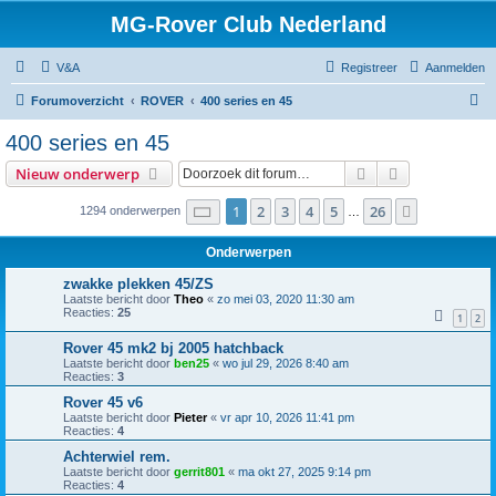
MG-Rover Club Nederland
V&A
Registreer
Aanmelden
Z
Forumoverzicht
ROVER
400 series en 45
o
400 series en 45
e
Zoek
Uitgebreid z
Nieuw onderwerp
k
Pagina
1
van
26
1
2
3
4
5
26
Volgende
1294 onderwerpen
…
Onderwerpen
zwakke plekken 45/ZS
Laatste bericht door
Theo
«
zo mei 03, 2020 11:30 am
Reacties:
25
1
2
Rover 45 mk2 bj 2005 hatchback
Laatste bericht door
ben25
«
wo jul 29, 2026 8:40 am
Reacties:
3
Rover 45 v6
Laatste bericht door
Pieter
«
vr apr 10, 2026 11:41 pm
Reacties:
4
Achterwiel rem.
Laatste bericht door
gerrit801
«
ma okt 27, 2025 9:14 pm
Reacties:
4