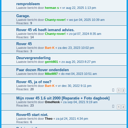
remprobleem
Laatste bericht door
herman s
«
vr aug 22, 2025 1:13 pm
Garage.
Laatste bericht door
Chanty-rover!
«
wo jun 04, 2025 10:39 am
Reacties:
9
Rover 45 v6 heeft iemand advies.
Laatste bericht door
Chanty-rover!
«
zo jul 07, 2024 8:35 am
Reacties:
14
Rover 45
Laatste bericht door
Bart-K
«
za dec 23, 2023 10:02 pm
Reacties:
3
Deurvergrenderling
Laatste bericht door
gerrit801
«
zo aug 20, 2023 8:27 pm
Paar dozen Rover onderdelen
Laatste bericht door
MikeM97
«
do mei 04, 2023 10:51 am
Rover 45, ja of nee?
Laatste bericht door
Bart-K
«
vr dec 30, 2022 9:11 pm
Reacties:
20
1
2
Mijn rover 45 1.6 uit 2000 [Reparatie + Foto dagboek]
Laatste bericht door
OmeHenk
«
za sep 04, 2021 9:19 am
Reacties:
23
1
2
Rover45 start niet.
Laatste bericht door
Theo
«
za jul 24, 2021 4:34 pm
Reacties:
6