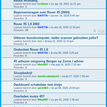
Relais mistlamp.
Laatste bericht door
bx16vert
«
zo apr 18, 2021 11:21 pm
Reacties:
1
Beginnersvragen over Rover 45 (2004)
Laatste bericht door
MARTIN
«
za nov 14, 2020 8:40 am
Reacties:
3
Rover 45 1.8 2002
Laatste bericht door
MARTIN
«
zo okt 18, 2020 11:34 pm
Reacties:
20
1
2
Uitlezen boordcomputer, welke scanner gebruiken jullie?
Laatste bericht door
ron
«
di sep 22, 2020 11:10 pm
Reacties:
6
Onderdeel Rover 45 1.8
Laatste bericht door
MARTIN
«
di sep 08, 2020 3:29 pm
Reacties:
5
45 uitlezen omgeving Bergen op Zoom / advies
Laatste bericht door
MikeM97
«
ma aug 24, 2020 7:20 am
Reacties:
2
Sloopbedrijf
Laatste bericht door
davidosakadavid
«
ma jul 27, 2020 7:50 am
Reacties:
2
Dashboard schakelaar met slotje
Laatste bericht door
gerrit801
«
do jul 09, 2020 10:54 pm
Reacties:
2
Overleden motor 45?
Laatste bericht door
MikeM97
«
zo jun 21, 2020 7:28 am
Reacties:
2