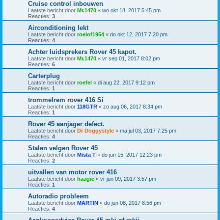
Cruise control inbouwen
Laatste bericht door
Mr.1470
«
wo okt 18, 2017 5:45 pm
Reacties:
3
Airconditioning lekt
Laatste bericht door
roelof1954
«
do okt 12, 2017 7:20 pm
Reacties:
4
Achter luidsprekers Rover 45 kapot.
Laatste bericht door
Mr.1470
«
vr sep 01, 2017 8:02 pm
Reacties:
6
Carterplug
Laatste bericht door
roefel
«
di aug 22, 2017 9:12 pm
Reacties:
1
trommelrem rover 416 Si
Laatste bericht door
118GTR
«
zo aug 06, 2017 8:34 pm
Reacties:
1
Rover 45 aanjager defect.
Laatste bericht door
Dr Doggystyle
«
ma jul 03, 2017 7:25 pm
Reacties:
4
Stalen velgen Rover 45
Laatste bericht door
Mista T
«
do jun 15, 2017 12:23 pm
Reacties:
2
uitvallen van motor rover 416
Laatste bericht door
haagie
«
vr jun 09, 2017 3:57 pm
Reacties:
1
Autoradio probleem
Laatste bericht door
MARTIN
«
do jun 08, 2017 8:56 pm
Reacties:
4