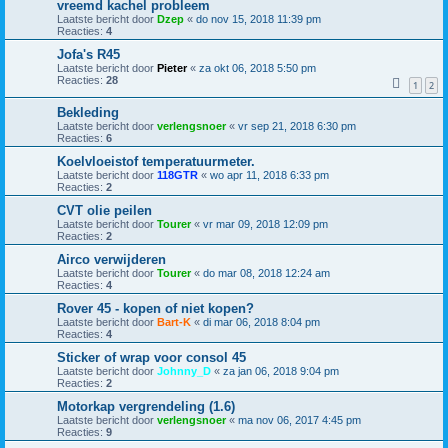
vreemd kachel probleem
Laatste bericht door
Dzep
«
do nov 15, 2018 11:39 pm
Reacties:
4
Jofa's R45
Laatste bericht door
Pieter
«
za okt 06, 2018 5:50 pm
Reacties:
28
1
2
Bekleding
Laatste bericht door
verlengsnoer
«
vr sep 21, 2018 6:30 pm
Reacties:
6
Koelvloeistof temperatuurmeter.
Laatste bericht door
118GTR
«
wo apr 11, 2018 6:33 pm
Reacties:
2
CVT olie peilen
Laatste bericht door
Tourer
«
vr mar 09, 2018 12:09 pm
Reacties:
2
Airco verwijderen
Laatste bericht door
Tourer
«
do mar 08, 2018 12:24 am
Reacties:
4
Rover 45 - kopen of niet kopen?
Laatste bericht door
Bart-K
«
di mar 06, 2018 8:04 pm
Reacties:
4
Sticker of wrap voor consol 45
Laatste bericht door
Johnny_D
«
za jan 06, 2018 9:04 pm
Reacties:
2
Motorkap vergrendeling (1.6)
Laatste bericht door
verlengsnoer
«
ma nov 06, 2017 4:45 pm
Reacties:
9