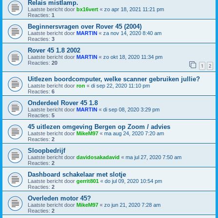
Relais mistlamp.
Laatste bericht door
bx16vert
«
zo apr 18, 2021 11:21 pm
Reacties:
1
Beginnersvragen over Rover 45 (2004)
Laatste bericht door
MARTIN
«
za nov 14, 2020 8:40 am
Reacties:
3
Rover 45 1.8 2002
Laatste bericht door
MARTIN
«
zo okt 18, 2020 11:34 pm
Reacties:
20
1
2
Uitlezen boordcomputer, welke scanner gebruiken jullie?
Laatste bericht door
ron
«
di sep 22, 2020 11:10 pm
Reacties:
6
Onderdeel Rover 45 1.8
Laatste bericht door
MARTIN
«
di sep 08, 2020 3:29 pm
Reacties:
5
45 uitlezen omgeving Bergen op Zoom / advies
Laatste bericht door
MikeM97
«
ma aug 24, 2020 7:20 am
Reacties:
2
Sloopbedrijf
Laatste bericht door
davidosakadavid
«
ma jul 27, 2020 7:50 am
Reacties:
2
Dashboard schakelaar met slotje
Laatste bericht door
gerrit801
«
do jul 09, 2020 10:54 pm
Reacties:
2
Overleden motor 45?
Laatste bericht door
MikeM97
«
zo jun 21, 2020 7:28 am
Reacties:
2