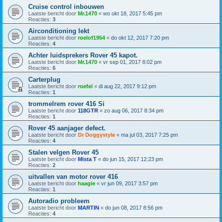
Cruise control inbouwen
Laatste bericht door
Mr.1470
«
wo okt 18, 2017 5:45 pm
Reacties:
3
Airconditioning lekt
Laatste bericht door
roelof1954
«
do okt 12, 2017 7:20 pm
Reacties:
4
Achter luidsprekers Rover 45 kapot.
Laatste bericht door
Mr.1470
«
vr sep 01, 2017 8:02 pm
Reacties:
6
Carterplug
Laatste bericht door
roefel
«
di aug 22, 2017 9:12 pm
Reacties:
1
trommelrem rover 416 Si
Laatste bericht door
118GTR
«
zo aug 06, 2017 8:34 pm
Reacties:
1
Rover 45 aanjager defect.
Laatste bericht door
Dr Doggystyle
«
ma jul 03, 2017 7:25 pm
Reacties:
4
Stalen velgen Rover 45
Laatste bericht door
Mista T
«
do jun 15, 2017 12:23 pm
Reacties:
2
uitvallen van motor rover 416
Laatste bericht door
haagie
«
vr jun 09, 2017 3:57 pm
Reacties:
1
Autoradio probleem
Laatste bericht door
MARTIN
«
do jun 08, 2017 8:56 pm
Reacties:
4