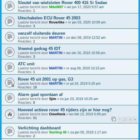
Sleutel van wielsloten Rover 400 416 Si Sedan
Laatste bericht door
MikeM97
«
wo jun 17, 2020 9:57 am
Reacties:
1
Uitschakelen ECU Rover 45 2003
Laatste bericht door
Roverlike
«
vr jan 03, 2020 10:09 am
Reacties:
3
vanzelf sluitende deuren
Laatste bericht door
MARTIN
«
zo dec 08, 2019 12:52 am
Reacties:
1
Vreemd gedrag 45 IDT
Laatste bericht door
MARTIN
«
wo okt 16, 2019 10:58 pm
Reacties:
3
ATC unit
Laatste bericht door
MARTIN
«
vr aug 09, 2019 10:15 pm
Reacties:
1
Rover 45 uit 2001 op gas, G3
Laatste bericht door
MARTIN
«
vr jul 19, 2019 5:20 pm
Reacties:
10
Alarm gaat spontaan af
Laatste bericht door
Sjim
«
zo jun 23, 2019 10:25 am
Reacties:
8
Hoeveel actieve rover 45 rijders zijn er hier nog?
Laatste bericht door
OmeHenk
«
wo feb 13, 2019 5:09 pm
Reacties:
51
1
2
3
4
Verlichting dashboard
Laatste bericht door
Sterling 45
«
za jan 05, 2019 1:17 pm
Reacties:
2