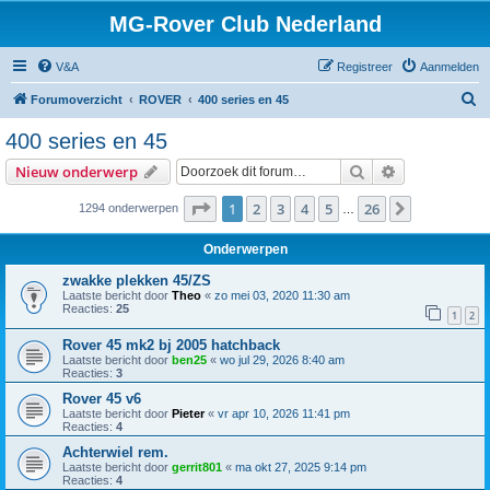
MG-Rover Club Nederland
V&A
Registreer
Aanmelden
Z
Forumoverzicht
ROVER
400 series en 45
o
400 series en 45
e
Zoek
Uitgebreid z
Nieuw onderwerp
k
Pagina
1
van
26
1
2
3
4
5
26
Volgende
1294 onderwerpen
…
Onderwerpen
zwakke plekken 45/ZS
Laatste bericht door
Theo
«
zo mei 03, 2020 11:30 am
Reacties:
25
1
2
Rover 45 mk2 bj 2005 hatchback
Laatste bericht door
ben25
«
wo jul 29, 2026 8:40 am
Reacties:
3
Rover 45 v6
Laatste bericht door
Pieter
«
vr apr 10, 2026 11:41 pm
Reacties:
4
Achterwiel rem.
Laatste bericht door
gerrit801
«
ma okt 27, 2025 9:14 pm
Reacties:
4