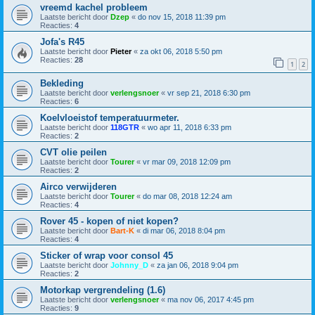
vreemd kachel probleem
Laatste bericht door
Dzep
«
do nov 15, 2018 11:39 pm
Reacties:
4
Jofa's R45
Laatste bericht door
Pieter
«
za okt 06, 2018 5:50 pm
Reacties:
28
1
2
Bekleding
Laatste bericht door
verlengsnoer
«
vr sep 21, 2018 6:30 pm
Reacties:
6
Koelvloeistof temperatuurmeter.
Laatste bericht door
118GTR
«
wo apr 11, 2018 6:33 pm
Reacties:
2
CVT olie peilen
Laatste bericht door
Tourer
«
vr mar 09, 2018 12:09 pm
Reacties:
2
Airco verwijderen
Laatste bericht door
Tourer
«
do mar 08, 2018 12:24 am
Reacties:
4
Rover 45 - kopen of niet kopen?
Laatste bericht door
Bart-K
«
di mar 06, 2018 8:04 pm
Reacties:
4
Sticker of wrap voor consol 45
Laatste bericht door
Johnny_D
«
za jan 06, 2018 9:04 pm
Reacties:
2
Motorkap vergrendeling (1.6)
Laatste bericht door
verlengsnoer
«
ma nov 06, 2017 4:45 pm
Reacties:
9