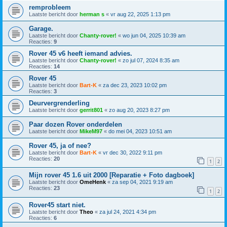
remprobleem
Laatste bericht door
herman s
«
vr aug 22, 2025 1:13 pm
Garage.
Laatste bericht door
Chanty-rover!
«
wo jun 04, 2025 10:39 am
Reacties:
9
Rover 45 v6 heeft iemand advies.
Laatste bericht door
Chanty-rover!
«
zo jul 07, 2024 8:35 am
Reacties:
14
Rover 45
Laatste bericht door
Bart-K
«
za dec 23, 2023 10:02 pm
Reacties:
3
Deurvergrenderling
Laatste bericht door
gerrit801
«
zo aug 20, 2023 8:27 pm
Paar dozen Rover onderdelen
Laatste bericht door
MikeM97
«
do mei 04, 2023 10:51 am
Rover 45, ja of nee?
Laatste bericht door
Bart-K
«
vr dec 30, 2022 9:11 pm
Reacties:
20
1
2
Mijn rover 45 1.6 uit 2000 [Reparatie + Foto dagboek]
Laatste bericht door
OmeHenk
«
za sep 04, 2021 9:19 am
Reacties:
23
1
2
Rover45 start niet.
Laatste bericht door
Theo
«
za jul 24, 2021 4:34 pm
Reacties:
6