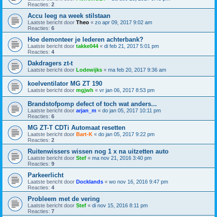
Reacties:
2
Accu leeg na week stilstaan
Laatste bericht door
Theo
«
zo apr 09, 2017 9:02 am
Reacties:
6
Hoe demonteer je lederen achterbank?
Laatste bericht door
takke044
«
di feb 21, 2017 5:01 pm
Reacties:
4
Dakdragers zt-t
Laatste bericht door
Lodewijks
«
ma feb 20, 2017 9:36 am
koelventilator MG ZT 190
Laatste bericht door
mgjwh
«
vr jan 06, 2017 8:53 pm
Brandstofpomp defect of toch wat anders...
Laatste bericht door
arjan_m
«
do jan 05, 2017 10:11 pm
Reacties:
6
MG ZT-T CDTi Automaat resetten
Laatste bericht door
Bart-K
«
do jan 05, 2017 9:22 pm
Reacties:
2
Ruitenwissers wissen nog 1 x na uitzetten auto
Laatste bericht door
Stef
«
ma nov 21, 2016 3:40 pm
Reacties:
9
Parkeerlicht
Laatste bericht door
Docklands
«
wo nov 16, 2016 9:47 pm
Reacties:
4
Probleem met de vering
Laatste bericht door
Stef
«
di nov 15, 2016 8:11 pm
Reacties:
7