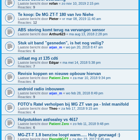
Laatste bericht door
rofan
«
zo nov 10, 2019 2:15 pm
Reacties:
9
Te koop: De MG ZT-T 180 van Ivo Niehe
Laatste bericht door
Pieter
«
vr mar 08, 2019 11:40 am
Reacties:
12
ABS storing komt terug na vervangen sensor
Laatste bericht door
Arthur623
«
ma aug 13, 2018 2:28 pm
Stuk uit band "gesneden", is het nog veilig?
Laatste bericht door
arjan_m
«
wo jun 20, 2018 8:47 am
Reacties:
6
uitlaat mg zt 135 cdti
Laatste bericht door
Edgar
«
ma mei 14, 2018 5:38 pm
Reacties:
7
Revisie koppen en nieuwe opbouw hiervan
Laatste bericht door
Patient Zero
«
za mar 10, 2018 9:34 pm
Reacties:
8
android radio inbouwen
Laatste bericht door
arjan_m
«
wo feb 28, 2018 8:49 pm
Reacties:
9
FOTO's Ratel verholpen bij MG ZT van pa - Inlet manifold
Laatste bericht door
Theo
«
za feb 17, 2018 9:15 am
Reacties:
4
Hulpstukken ast/sealey vs 4617
Laatste bericht door
Patient Zero
«
zo feb 11, 2018 9:48 pm
Reacties:
6
MG-ZT-T 1.8 benzine loopt warm..... Hulp gevraagd :)
Laatste bericht door
PierreMGZT
«
za dec 23, 2017 9:45 pm