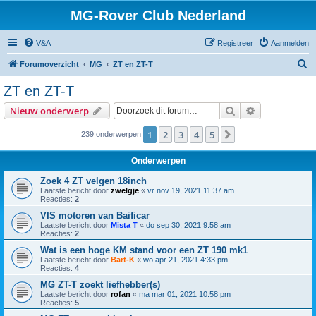
MG-Rover Club Nederland
V&A
Registreer
Aanmelden
Z
Forumoverzicht
MG
ZT en ZT-T
o
ZT en ZT-T
e
Zoek
Uitgebreid z
Nieuw onderwerp
k
1
2
3
4
5
Volgende
239 onderwerpen
Onderwerpen
Zoek 4 ZT velgen 18inch
Laatste bericht door
zwelgje
«
vr nov 19, 2021 11:37 am
Reacties:
2
VIS motoren van Baificar
Laatste bericht door
Mista T
«
do sep 30, 2021 9:58 am
Reacties:
2
Wat is een hoge KM stand voor een ZT 190 mk1
Laatste bericht door
Bart-K
«
wo apr 21, 2021 4:33 pm
Reacties:
4
MG ZT-T zoekt liefhebber(s)
Laatste bericht door
rofan
«
ma mar 01, 2021 10:58 pm
Reacties:
5