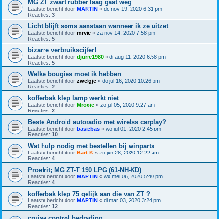
MG ZT zwart rubber laag gaat weg
Laatste bericht door
MARTIN
«
do nov 19, 2020 6:31 pm
Reacties:
3
Licht blijft soms aanstaan wanneer ik ze uitzet
Laatste bericht door
mrvie
«
za nov 14, 2020 7:58 pm
Reacties:
5
bizarre verbruikscijfer!
Laatste bericht door
djurre1980
«
di aug 11, 2020 6:58 pm
Reacties:
5
Welke bougies moet ik hebben
Laatste bericht door
zwelgje
«
do jul 16, 2020 10:26 pm
Reacties:
2
kofferbak klep lamp werkt niet
Laatste bericht door
Mrooie
«
zo jul 05, 2020 9:27 am
Reacties:
2
Beste Android autoradio met wirelss carplay?
Laatste bericht door
basjebas
«
wo jul 01, 2020 2:45 pm
Reacties:
10
Wat hulp nodig met bestellen bij winparts
Laatste bericht door
Bart-K
«
zo jun 28, 2020 12:22 am
Reacties:
4
Proefrit; MG ZT-T 190 LPG (61-NH-KD)
Laatste bericht door
MARTIN
«
wo mei 06, 2020 5:40 pm
Reacties:
4
kofferbak klep 75 gelijk aan die van ZT ?
Laatste bericht door
MARTIN
«
di mar 03, 2020 3:24 pm
Reacties:
12
cruise control bedrading