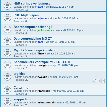
H&R springs verlagingset
Laatste bericht door
bam
«
zo mei 29, 2016 9:44 pm
Reacties:
11
PDC blijft piepen
Laatste bericht door
arjan_m
«
di mei 24, 2016 10:07 pm
Reacties:
8
Boordcomputer zekering?
Laatste bericht door
jackosboss
«
do apr 28, 2016 8:52 pm
Reacties:
4
Deurvergrendeling MG ZT
Laatste bericht door
bam
«
wo apr 13, 2016 3:40 pm
Reacties:
8
Mg zt 2.5 met hoge km stand
Laatste bericht door
Theo
«
zo apr 03, 2016 9:28 am
Reacties:
3
Schokbrekers voorzijde MG ZT-T CDTi
Laatste bericht door
zwelgje
«
vr apr 01, 2016 7:42 pm
Reacties:
7
erg klep
Laatste bericht door
zwelgje
«
di mar 29, 2016 9:47 pm
Reacties:
20
1
2
Carterring
Laatste bericht door
Francisco
«
ma mar 07, 2016 11:33 am
Reacties:
2
knipperlicht
Laatste bericht door
mixtuurorgel
«
zo mar 06, 2016 1:37 pm
Reacties:
7