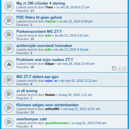
Mg zt 190 cilinder 4 storing
Laatste bericht door
Theo
«
vr okt 28, 2016 6:27 pm
Reacties:
13
PDC Retro fit geen geluid
Laatste bericht door
Patrick
«
za okt 22, 2016 4:48 pm
Reacties:
1
Parkeerassistent MG ZT-T
Laatste bericht door
jelle
«
do okt 13, 2016 3:22 pm
Reacties:
15
achterzijde voorstoel losmaken
Laatste bericht door
jelle
«
do okt 13, 2016 3:19 pm
Reacties:
2
Probleem met mijn ouders ZT-T
Laatste bericht door
Edgar
«
wo sep 28, 2016 10:46 am
Reacties:
26
1
2
MG ZT-T defect aan gps
Laatste bericht door
arjan_m
«
do sep 15, 2016 12:22 pm
Reacties:
8
zt v8 tuning
Laatste bericht door
Nulato
«
di aug 30, 2016 1:21 pm
Reacties:
7
Kleinere velgen voor winterbanden
Laatste bericht door
arthurMG
«
ma aug 22, 2016 10:51 am
Reacties:
10
voorbumper zakt
Laatste bericht door
gerardfennema
«
zo aug 21, 2016 9:00 am
Reacties:
4