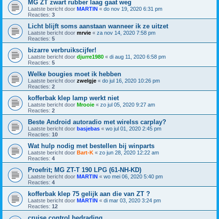
MG ZT zwart rubber laag gaat weg
Laatste bericht door
MARTIN
«
do nov 19, 2020 6:31 pm
Reacties:
3
Licht blijft soms aanstaan wanneer ik ze uitzet
Laatste bericht door
mrvie
«
za nov 14, 2020 7:58 pm
Reacties:
5
bizarre verbruikscijfer!
Laatste bericht door
djurre1980
«
di aug 11, 2020 6:58 pm
Reacties:
5
Welke bougies moet ik hebben
Laatste bericht door
zwelgje
«
do jul 16, 2020 10:26 pm
Reacties:
2
kofferbak klep lamp werkt niet
Laatste bericht door
Mrooie
«
zo jul 05, 2020 9:27 am
Reacties:
2
Beste Android autoradio met wirelss carplay?
Laatste bericht door
basjebas
«
wo jul 01, 2020 2:45 pm
Reacties:
10
Wat hulp nodig met bestellen bij winparts
Laatste bericht door
Bart-K
«
zo jun 28, 2020 12:22 am
Reacties:
4
Proefrit; MG ZT-T 190 LPG (61-NH-KD)
Laatste bericht door
MARTIN
«
wo mei 06, 2020 5:40 pm
Reacties:
4
kofferbak klep 75 gelijk aan die van ZT ?
Laatste bericht door
MARTIN
«
di mar 03, 2020 3:24 pm
Reacties:
12
cruise control bedrading