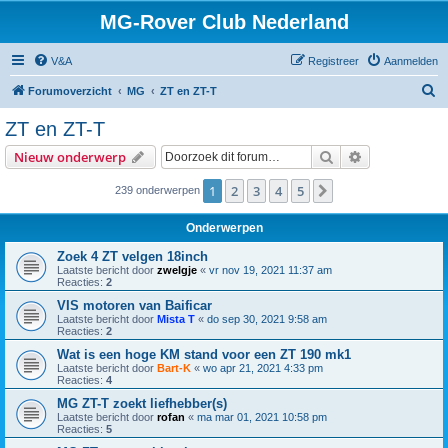
MG-Rover Club Nederland
V&A
Registreer
Aanmelden
Z
Forumoverzicht
MG
ZT en ZT-T
o
ZT en ZT-T
e
Zoek
Uitgebreid z
Nieuw onderwerp
k
1
2
3
4
5
Volgende
239 onderwerpen
Onderwerpen
Zoek 4 ZT velgen 18inch
Laatste bericht door
zwelgje
«
vr nov 19, 2021 11:37 am
Reacties:
2
VIS motoren van Baificar
Laatste bericht door
Mista T
«
do sep 30, 2021 9:58 am
Reacties:
2
Wat is een hoge KM stand voor een ZT 190 mk1
Laatste bericht door
Bart-K
«
wo apr 21, 2021 4:33 pm
Reacties:
4
MG ZT-T zoekt liefhebber(s)
Laatste bericht door
rofan
«
ma mar 01, 2021 10:58 pm
Reacties:
5