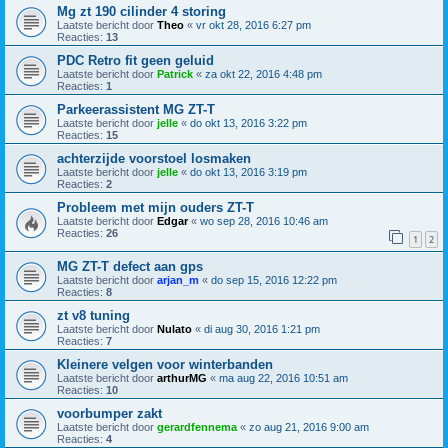
Mg zt 190 cilinder 4 storing
Laatste bericht door
Theo
«
vr okt 28, 2016 6:27 pm
Reacties:
13
PDC Retro fit geen geluid
Laatste bericht door
Patrick
«
za okt 22, 2016 4:48 pm
Reacties:
1
Parkeerassistent MG ZT-T
Laatste bericht door
jelle
«
do okt 13, 2016 3:22 pm
Reacties:
15
achterzijde voorstoel losmaken
Laatste bericht door
jelle
«
do okt 13, 2016 3:19 pm
Reacties:
2
Probleem met mijn ouders ZT-T
Laatste bericht door
Edgar
«
wo sep 28, 2016 10:46 am
Reacties:
26
1
2
MG ZT-T defect aan gps
Laatste bericht door
arjan_m
«
do sep 15, 2016 12:22 pm
Reacties:
8
zt v8 tuning
Laatste bericht door
Nulato
«
di aug 30, 2016 1:21 pm
Reacties:
7
Kleinere velgen voor winterbanden
Laatste bericht door
arthurMG
«
ma aug 22, 2016 10:51 am
Reacties:
10
voorbumper zakt
Laatste bericht door
gerardfennema
«
zo aug 21, 2016 9:00 am
Reacties:
4