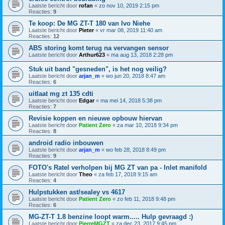
Laatste bericht door
rofan
«
zo nov 10, 2019 2:15 pm
Reacties:
9
Te koop: De MG ZT-T 180 van Ivo Niehe
Laatste bericht door
Pieter
«
vr mar 08, 2019 11:40 am
Reacties:
12
ABS storing komt terug na vervangen sensor
Laatste bericht door
Arthur623
«
ma aug 13, 2018 2:28 pm
Stuk uit band "gesneden", is het nog veilig?
Laatste bericht door
arjan_m
«
wo jun 20, 2018 8:47 am
Reacties:
6
uitlaat mg zt 135 cdti
Laatste bericht door
Edgar
«
ma mei 14, 2018 5:38 pm
Reacties:
7
Revisie koppen en nieuwe opbouw hiervan
Laatste bericht door
Patient Zero
«
za mar 10, 2018 9:34 pm
Reacties:
8
android radio inbouwen
Laatste bericht door
arjan_m
«
wo feb 28, 2018 8:49 pm
Reacties:
9
FOTO's Ratel verholpen bij MG ZT van pa - Inlet manifold
Laatste bericht door
Theo
«
za feb 17, 2018 9:15 am
Reacties:
4
Hulpstukken ast/sealey vs 4617
Laatste bericht door
Patient Zero
«
zo feb 11, 2018 9:48 pm
Reacties:
6
MG-ZT-T 1.8 benzine loopt warm..... Hulp gevraagd :)
Laatste bericht door
PierreMGZT
«
za dec 23, 2017 9:45 pm