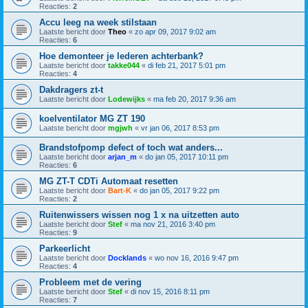
Reacties:
2
Accu leeg na week stilstaan
Laatste bericht door
Theo
«
zo apr 09, 2017 9:02 am
Reacties:
6
Hoe demonteer je lederen achterbank?
Laatste bericht door
takke044
«
di feb 21, 2017 5:01 pm
Reacties:
4
Dakdragers zt-t
Laatste bericht door
Lodewijks
«
ma feb 20, 2017 9:36 am
koelventilator MG ZT 190
Laatste bericht door
mgjwh
«
vr jan 06, 2017 8:53 pm
Brandstofpomp defect of toch wat anders...
Laatste bericht door
arjan_m
«
do jan 05, 2017 10:11 pm
Reacties:
6
MG ZT-T CDTi Automaat resetten
Laatste bericht door
Bart-K
«
do jan 05, 2017 9:22 pm
Reacties:
2
Ruitenwissers wissen nog 1 x na uitzetten auto
Laatste bericht door
Stef
«
ma nov 21, 2016 3:40 pm
Reacties:
9
Parkeerlicht
Laatste bericht door
Docklands
«
wo nov 16, 2016 9:47 pm
Reacties:
4
Probleem met de vering
Laatste bericht door
Stef
«
di nov 15, 2016 8:11 pm
Reacties:
7