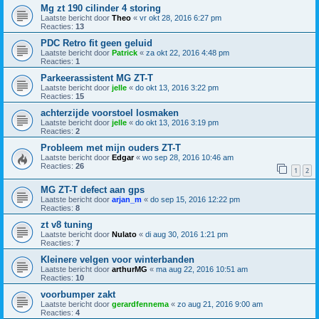
Mg zt 190 cilinder 4 storing
Laatste bericht door
Theo
«
vr okt 28, 2016 6:27 pm
Reacties:
13
PDC Retro fit geen geluid
Laatste bericht door
Patrick
«
za okt 22, 2016 4:48 pm
Reacties:
1
Parkeerassistent MG ZT-T
Laatste bericht door
jelle
«
do okt 13, 2016 3:22 pm
Reacties:
15
achterzijde voorstoel losmaken
Laatste bericht door
jelle
«
do okt 13, 2016 3:19 pm
Reacties:
2
Probleem met mijn ouders ZT-T
Laatste bericht door
Edgar
«
wo sep 28, 2016 10:46 am
Reacties:
26
1
2
MG ZT-T defect aan gps
Laatste bericht door
arjan_m
«
do sep 15, 2016 12:22 pm
Reacties:
8
zt v8 tuning
Laatste bericht door
Nulato
«
di aug 30, 2016 1:21 pm
Reacties:
7
Kleinere velgen voor winterbanden
Laatste bericht door
arthurMG
«
ma aug 22, 2016 10:51 am
Reacties:
10
voorbumper zakt
Laatste bericht door
gerardfennema
«
zo aug 21, 2016 9:00 am
Reacties:
4