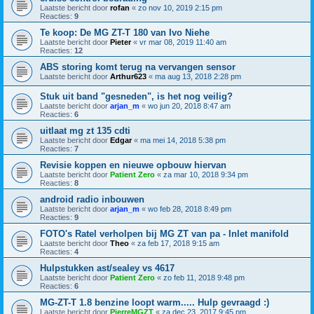
Laatste bericht door
rofan
«
zo nov 10, 2019 2:15 pm
Reacties:
9
Te koop: De MG ZT-T 180 van Ivo Niehe
Laatste bericht door
Pieter
«
vr mar 08, 2019 11:40 am
Reacties:
12
ABS storing komt terug na vervangen sensor
Laatste bericht door
Arthur623
«
ma aug 13, 2018 2:28 pm
Stuk uit band "gesneden", is het nog veilig?
Laatste bericht door
arjan_m
«
wo jun 20, 2018 8:47 am
Reacties:
6
uitlaat mg zt 135 cdti
Laatste bericht door
Edgar
«
ma mei 14, 2018 5:38 pm
Reacties:
7
Revisie koppen en nieuwe opbouw hiervan
Laatste bericht door
Patient Zero
«
za mar 10, 2018 9:34 pm
Reacties:
8
android radio inbouwen
Laatste bericht door
arjan_m
«
wo feb 28, 2018 8:49 pm
Reacties:
9
FOTO's Ratel verholpen bij MG ZT van pa - Inlet manifold
Laatste bericht door
Theo
«
za feb 17, 2018 9:15 am
Reacties:
4
Hulpstukken ast/sealey vs 4617
Laatste bericht door
Patient Zero
«
zo feb 11, 2018 9:48 pm
Reacties:
6
MG-ZT-T 1.8 benzine loopt warm..... Hulp gevraagd :)
Laatste bericht door
PierreMGZT
«
za dec 23, 2017 9:45 pm