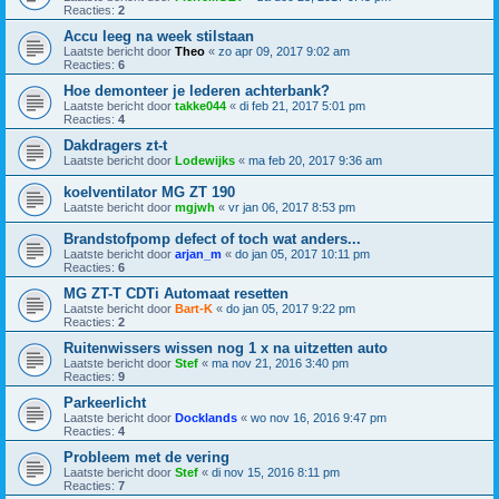
Reacties:
2
Accu leeg na week stilstaan
Laatste bericht door
Theo
«
zo apr 09, 2017 9:02 am
Reacties:
6
Hoe demonteer je lederen achterbank?
Laatste bericht door
takke044
«
di feb 21, 2017 5:01 pm
Reacties:
4
Dakdragers zt-t
Laatste bericht door
Lodewijks
«
ma feb 20, 2017 9:36 am
koelventilator MG ZT 190
Laatste bericht door
mgjwh
«
vr jan 06, 2017 8:53 pm
Brandstofpomp defect of toch wat anders...
Laatste bericht door
arjan_m
«
do jan 05, 2017 10:11 pm
Reacties:
6
MG ZT-T CDTi Automaat resetten
Laatste bericht door
Bart-K
«
do jan 05, 2017 9:22 pm
Reacties:
2
Ruitenwissers wissen nog 1 x na uitzetten auto
Laatste bericht door
Stef
«
ma nov 21, 2016 3:40 pm
Reacties:
9
Parkeerlicht
Laatste bericht door
Docklands
«
wo nov 16, 2016 9:47 pm
Reacties:
4
Probleem met de vering
Laatste bericht door
Stef
«
di nov 15, 2016 8:11 pm
Reacties:
7