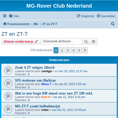
MG-Rover Club Nederland
V&A
Registreer
Aanmelden
Z
Forumoverzicht
MG
ZT en ZT-T
o
ZT en ZT-T
e
Zoek
Uitgebreid z
Nieuw onderwerp
k
1
2
3
4
5
Volgende
239 onderwerpen
Onderwerpen
Zoek 4 ZT velgen 18inch
Laatste bericht door
zwelgje
«
vr nov 19, 2021 11:37 am
Reacties:
2
VIS motoren van Baificar
Laatste bericht door
Mista T
«
do sep 30, 2021 9:58 am
Reacties:
2
Wat is een hoge KM stand voor een ZT 190 mk1
Laatste bericht door
Bart-K
«
wo apr 21, 2021 4:33 pm
Reacties:
4
MG ZT-T zoekt liefhebber(s)
Laatste bericht door
rofan
«
ma mar 01, 2021 10:58 pm
Reacties:
5