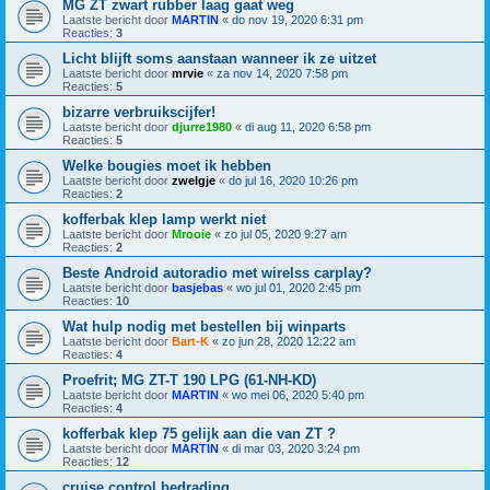
MG ZT zwart rubber laag gaat weg
Laatste bericht door
MARTIN
«
do nov 19, 2020 6:31 pm
Reacties:
3
Licht blijft soms aanstaan wanneer ik ze uitzet
Laatste bericht door
mrvie
«
za nov 14, 2020 7:58 pm
Reacties:
5
bizarre verbruikscijfer!
Laatste bericht door
djurre1980
«
di aug 11, 2020 6:58 pm
Reacties:
5
Welke bougies moet ik hebben
Laatste bericht door
zwelgje
«
do jul 16, 2020 10:26 pm
Reacties:
2
kofferbak klep lamp werkt niet
Laatste bericht door
Mrooie
«
zo jul 05, 2020 9:27 am
Reacties:
2
Beste Android autoradio met wirelss carplay?
Laatste bericht door
basjebas
«
wo jul 01, 2020 2:45 pm
Reacties:
10
Wat hulp nodig met bestellen bij winparts
Laatste bericht door
Bart-K
«
zo jun 28, 2020 12:22 am
Reacties:
4
Proefrit; MG ZT-T 190 LPG (61-NH-KD)
Laatste bericht door
MARTIN
«
wo mei 06, 2020 5:40 pm
Reacties:
4
kofferbak klep 75 gelijk aan die van ZT ?
Laatste bericht door
MARTIN
«
di mar 03, 2020 3:24 pm
Reacties:
12
cruise control bedrading