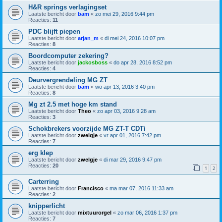
H&R springs verlagingset
Laatste bericht door
bam
«
zo mei 29, 2016 9:44 pm
Reacties:
11
PDC blijft piepen
Laatste bericht door
arjan_m
«
di mei 24, 2016 10:07 pm
Reacties:
8
Boordcomputer zekering?
Laatste bericht door
jackosboss
«
do apr 28, 2016 8:52 pm
Reacties:
4
Deurvergrendeling MG ZT
Laatste bericht door
bam
«
wo apr 13, 2016 3:40 pm
Reacties:
8
Mg zt 2.5 met hoge km stand
Laatste bericht door
Theo
«
zo apr 03, 2016 9:28 am
Reacties:
3
Schokbrekers voorzijde MG ZT-T CDTi
Laatste bericht door
zwelgje
«
vr apr 01, 2016 7:42 pm
Reacties:
7
erg klep
Laatste bericht door
zwelgje
«
di mar 29, 2016 9:47 pm
Reacties:
20
1
2
Carterring
Laatste bericht door
Francisco
«
ma mar 07, 2016 11:33 am
Reacties:
2
knipperlicht
Laatste bericht door
mixtuurorgel
«
zo mar 06, 2016 1:37 pm
Reacties:
7