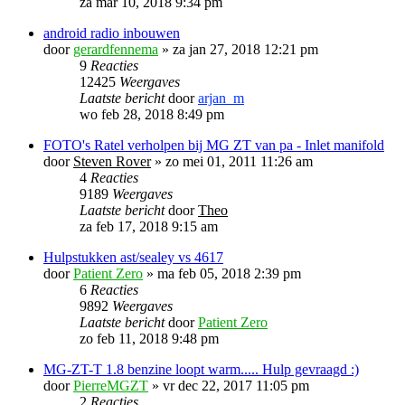
za mar 10, 2018 9:34 pm
android radio inbouwen
door
gerardfennema
»
za jan 27, 2018 12:21 pm
9
Reacties
12425
Weergaves
Laatste bericht
door
arjan_m
wo feb 28, 2018 8:49 pm
FOTO's Ratel verholpen bij MG ZT van pa - Inlet manifold
door
Steven Rover
»
zo mei 01, 2011 11:26 am
4
Reacties
9189
Weergaves
Laatste bericht
door
Theo
za feb 17, 2018 9:15 am
Hulpstukken ast/sealey vs 4617
door
Patient Zero
»
ma feb 05, 2018 2:39 pm
6
Reacties
9892
Weergaves
Laatste bericht
door
Patient Zero
zo feb 11, 2018 9:48 pm
MG-ZT-T 1.8 benzine loopt warm..... Hulp gevraagd :)
door
PierreMGZT
»
vr dec 22, 2017 11:05 pm
2
Reacties