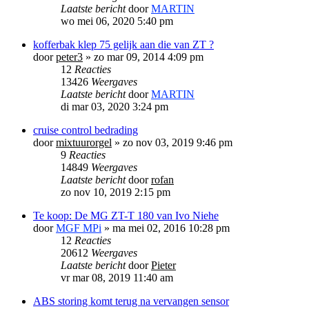
Laatste bericht
door
MARTIN
wo mei 06, 2020 5:40 pm
kofferbak klep 75 gelijk aan die van ZT ?
door
peter3
»
zo mar 09, 2014 4:09 pm
12
Reacties
13426
Weergaves
Laatste bericht
door
MARTIN
di mar 03, 2020 3:24 pm
cruise control bedrading
door
mixtuurorgel
»
zo nov 03, 2019 9:46 pm
9
Reacties
14849
Weergaves
Laatste bericht
door
rofan
zo nov 10, 2019 2:15 pm
Te koop: De MG ZT-T 180 van Ivo Niehe
door
MGF MPi
»
ma mei 02, 2016 10:28 pm
12
Reacties
20612
Weergaves
Laatste bericht
door
Pieter
vr mar 08, 2019 11:40 am
ABS storing komt terug na vervangen sensor