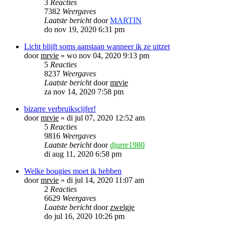
3
Reacties
7382
Weergaves
Laatste bericht
door
MARTIN
do nov 19, 2020 6:31 pm
Licht blijft soms aanstaan wanneer ik ze uitzet
door
mrvie
»
wo nov 04, 2020 9:13 pm
5
Reacties
8237
Weergaves
Laatste bericht
door
mrvie
za nov 14, 2020 7:58 pm
bizarre verbruikscijfer!
door
mrvie
»
di jul 07, 2020 12:52 am
5
Reacties
9816
Weergaves
Laatste bericht
door
djurre1980
di aug 11, 2020 6:58 pm
Welke bougies moet ik hebben
door
mrvie
»
di jul 14, 2020 11:07 am
2
Reacties
6629
Weergaves
Laatste bericht
door
zwelgje
do jul 16, 2020 10:26 pm