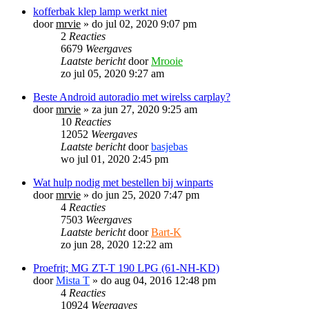
kofferbak klep lamp werkt niet
door
mrvie
»
do jul 02, 2020 9:07 pm
2
Reacties
6679
Weergaves
Laatste bericht
door
Mrooie
zo jul 05, 2020 9:27 am
Beste Android autoradio met wirelss carplay?
door
mrvie
»
za jun 27, 2020 9:25 am
10
Reacties
12052
Weergaves
Laatste bericht
door
basjebas
wo jul 01, 2020 2:45 pm
Wat hulp nodig met bestellen bij winparts
door
mrvie
»
do jun 25, 2020 7:47 pm
4
Reacties
7503
Weergaves
Laatste bericht
door
Bart-K
zo jun 28, 2020 12:22 am
Proefrit; MG ZT-T 190 LPG (61-NH-KD)
door
Mista T
»
do aug 04, 2016 12:48 pm
4
Reacties
10924
Weergaves