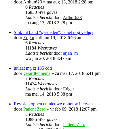
door
Arthur623
»
ma aug 13, 2018 2:28 pm
0
Reacties
16830
Weergaves
Laatste bericht
door
Arthur623
ma aug 13, 2018 2:28 pm
Stuk uit band "gesneden", is het nog veilig?
door
Edgar
»
di jun 19, 2018 6:56 am
6
Reacties
11184
Weergaves
Laatste bericht
door
arjan_m
wo jun 20, 2018 8:47 am
uitlaat mg zt 135 cdti
door
gerardfennema
»
za mar 17, 2018 6:41 pm
7
Reacties
11474
Weergaves
Laatste bericht
door
Edgar
ma mei 14, 2018 5:38 pm
Revisie koppen en nieuwe opbouw hiervan
door
Patient Zero
»
vr feb 09, 2018 12:07 pm
8
Reacties
10886
Weergaves
Laatste bericht
door
Patient Zero