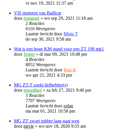
vr nov 19, 2021 11:37 am
VIS motoren van Baificar
door
remaegir
»
wo sep 29, 2021 11:18 am
2
Reacties
6116
Weergaves
Laatste bericht
door
Mista T
do sep 30, 2021 9:58 am
Wat is een hoge KM stand voor een ZT 190 mk1
door
Jesper
»
di mar 09, 2021 10:48 pm
4
Reacties
8052
Weergaves
Laatste bericht
door
Bart-K
wo apr 21, 2021 4:33 pm
MG ZT-T zoekt liefhebber(s)
door
rensolthof
»
za feb 27, 2021 9:40 pm
5
Reacties
7707
Weergaves
Laatste bericht
door
rofan
ma mar 01, 2021 10:58 pm
MG ZT zwart rubber laag gaat weg
door
mrvie
»
wo nov 18, 2020 9:35 am