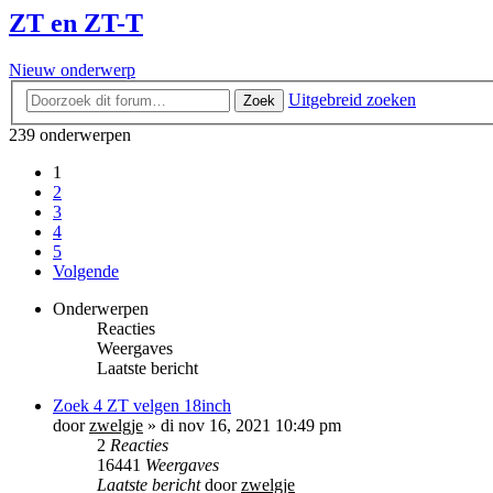
ZT en ZT-T
Nieuw onderwerp
Uitgebreid zoeken
Zoek
239 onderwerpen
1
2
3
4
5
Volgende
Onderwerpen
Reacties
Weergaves
Laatste bericht
Zoek 4 ZT velgen 18inch
door
zwelgje
»
di nov 16, 2021 10:49 pm
2
Reacties
16441
Weergaves
Laatste bericht
door
zwelgje