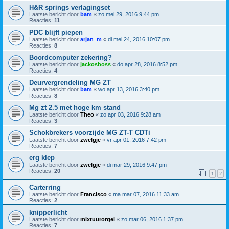
H&R springs verlagingset
Laatste bericht door
bam
«
zo mei 29, 2016 9:44 pm
Reacties:
11
PDC blijft piepen
Laatste bericht door
arjan_m
«
di mei 24, 2016 10:07 pm
Reacties:
8
Boordcomputer zekering?
Laatste bericht door
jackosboss
«
do apr 28, 2016 8:52 pm
Reacties:
4
Deurvergrendeling MG ZT
Laatste bericht door
bam
«
wo apr 13, 2016 3:40 pm
Reacties:
8
Mg zt 2.5 met hoge km stand
Laatste bericht door
Theo
«
zo apr 03, 2016 9:28 am
Reacties:
3
Schokbrekers voorzijde MG ZT-T CDTi
Laatste bericht door
zwelgje
«
vr apr 01, 2016 7:42 pm
Reacties:
7
erg klep
Laatste bericht door
zwelgje
«
di mar 29, 2016 9:47 pm
Reacties:
20
1
2
Carterring
Laatste bericht door
Francisco
«
ma mar 07, 2016 11:33 am
Reacties:
2
knipperlicht
Laatste bericht door
mixtuurorgel
«
zo mar 06, 2016 1:37 pm
Reacties:
7