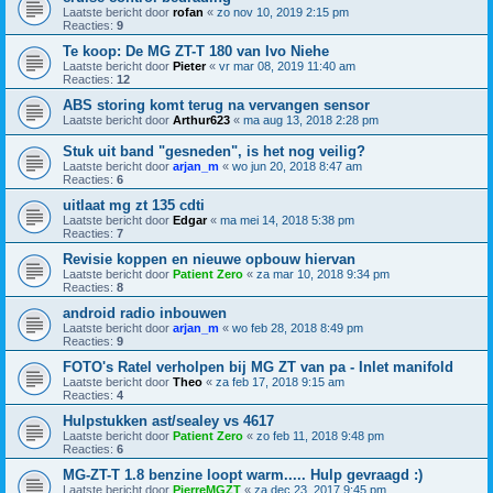
Laatste bericht door
rofan
«
zo nov 10, 2019 2:15 pm
Reacties:
9
Te koop: De MG ZT-T 180 van Ivo Niehe
Laatste bericht door
Pieter
«
vr mar 08, 2019 11:40 am
Reacties:
12
ABS storing komt terug na vervangen sensor
Laatste bericht door
Arthur623
«
ma aug 13, 2018 2:28 pm
Stuk uit band "gesneden", is het nog veilig?
Laatste bericht door
arjan_m
«
wo jun 20, 2018 8:47 am
Reacties:
6
uitlaat mg zt 135 cdti
Laatste bericht door
Edgar
«
ma mei 14, 2018 5:38 pm
Reacties:
7
Revisie koppen en nieuwe opbouw hiervan
Laatste bericht door
Patient Zero
«
za mar 10, 2018 9:34 pm
Reacties:
8
android radio inbouwen
Laatste bericht door
arjan_m
«
wo feb 28, 2018 8:49 pm
Reacties:
9
FOTO's Ratel verholpen bij MG ZT van pa - Inlet manifold
Laatste bericht door
Theo
«
za feb 17, 2018 9:15 am
Reacties:
4
Hulpstukken ast/sealey vs 4617
Laatste bericht door
Patient Zero
«
zo feb 11, 2018 9:48 pm
Reacties:
6
MG-ZT-T 1.8 benzine loopt warm..... Hulp gevraagd :)
Laatste bericht door
PierreMGZT
«
za dec 23, 2017 9:45 pm