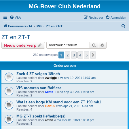
MG-Rover Club Nederland
V&A
Registreer
Aanmelden
Z
Forumoverzicht
MG
ZT en ZT-T
o
ZT en ZT-T
e
Zoek
Uitgebreid z
Nieuw onderwerp
k
1
2
3
4
5
Volgende
239 onderwerpen
Onderwerpen
Zoek 4 ZT velgen 18inch
Laatste bericht door
zwelgje
«
vr nov 19, 2021 11:37 am
Reacties:
2
VIS motoren van Baificar
Laatste bericht door
Mista T
«
do sep 30, 2021 9:58 am
Reacties:
2
Wat is een hoge KM stand voor een ZT 190 mk1
Laatste bericht door
Bart-K
«
wo apr 21, 2021 4:33 pm
Reacties:
4
MG ZT-T zoekt liefhebber(s)
Laatste bericht door
rofan
«
ma mar 01, 2021 10:58 pm
Reacties:
5