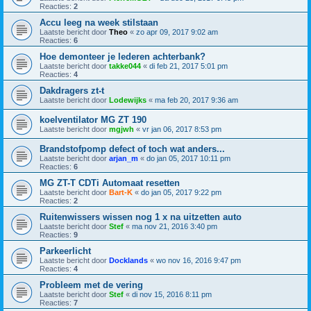
Reacties:
2
Accu leeg na week stilstaan
Laatste bericht door
Theo
«
zo apr 09, 2017 9:02 am
Reacties:
6
Hoe demonteer je lederen achterbank?
Laatste bericht door
takke044
«
di feb 21, 2017 5:01 pm
Reacties:
4
Dakdragers zt-t
Laatste bericht door
Lodewijks
«
ma feb 20, 2017 9:36 am
koelventilator MG ZT 190
Laatste bericht door
mgjwh
«
vr jan 06, 2017 8:53 pm
Brandstofpomp defect of toch wat anders...
Laatste bericht door
arjan_m
«
do jan 05, 2017 10:11 pm
Reacties:
6
MG ZT-T CDTi Automaat resetten
Laatste bericht door
Bart-K
«
do jan 05, 2017 9:22 pm
Reacties:
2
Ruitenwissers wissen nog 1 x na uitzetten auto
Laatste bericht door
Stef
«
ma nov 21, 2016 3:40 pm
Reacties:
9
Parkeerlicht
Laatste bericht door
Docklands
«
wo nov 16, 2016 9:47 pm
Reacties:
4
Probleem met de vering
Laatste bericht door
Stef
«
di nov 15, 2016 8:11 pm
Reacties:
7