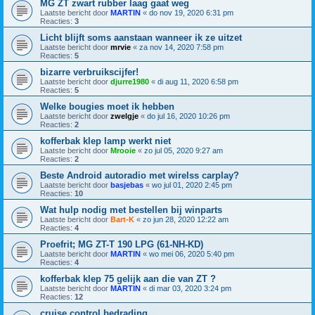
MG ZT zwart rubber laag gaat weg
Laatste bericht door
MARTIN
«
do nov 19, 2020 6:31 pm
Reacties:
3
Licht blijft soms aanstaan wanneer ik ze uitzet
Laatste bericht door
mrvie
«
za nov 14, 2020 7:58 pm
Reacties:
5
bizarre verbruikscijfer!
Laatste bericht door
djurre1980
«
di aug 11, 2020 6:58 pm
Reacties:
5
Welke bougies moet ik hebben
Laatste bericht door
zwelgje
«
do jul 16, 2020 10:26 pm
Reacties:
2
kofferbak klep lamp werkt niet
Laatste bericht door
Mrooie
«
zo jul 05, 2020 9:27 am
Reacties:
2
Beste Android autoradio met wirelss carplay?
Laatste bericht door
basjebas
«
wo jul 01, 2020 2:45 pm
Reacties:
10
Wat hulp nodig met bestellen bij winparts
Laatste bericht door
Bart-K
«
zo jun 28, 2020 12:22 am
Reacties:
4
Proefrit; MG ZT-T 190 LPG (61-NH-KD)
Laatste bericht door
MARTIN
«
wo mei 06, 2020 5:40 pm
Reacties:
4
kofferbak klep 75 gelijk aan die van ZT ?
Laatste bericht door
MARTIN
«
di mar 03, 2020 3:24 pm
Reacties:
12
cruise control bedrading