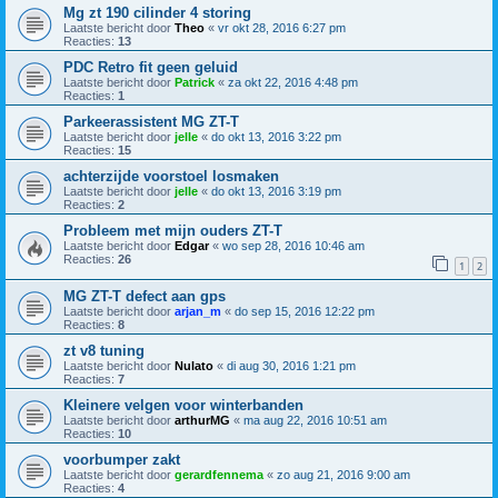
Mg zt 190 cilinder 4 storing
Laatste bericht door
Theo
«
vr okt 28, 2016 6:27 pm
Reacties:
13
PDC Retro fit geen geluid
Laatste bericht door
Patrick
«
za okt 22, 2016 4:48 pm
Reacties:
1
Parkeerassistent MG ZT-T
Laatste bericht door
jelle
«
do okt 13, 2016 3:22 pm
Reacties:
15
achterzijde voorstoel losmaken
Laatste bericht door
jelle
«
do okt 13, 2016 3:19 pm
Reacties:
2
Probleem met mijn ouders ZT-T
Laatste bericht door
Edgar
«
wo sep 28, 2016 10:46 am
Reacties:
26
1
2
MG ZT-T defect aan gps
Laatste bericht door
arjan_m
«
do sep 15, 2016 12:22 pm
Reacties:
8
zt v8 tuning
Laatste bericht door
Nulato
«
di aug 30, 2016 1:21 pm
Reacties:
7
Kleinere velgen voor winterbanden
Laatste bericht door
arthurMG
«
ma aug 22, 2016 10:51 am
Reacties:
10
voorbumper zakt
Laatste bericht door
gerardfennema
«
zo aug 21, 2016 9:00 am
Reacties:
4