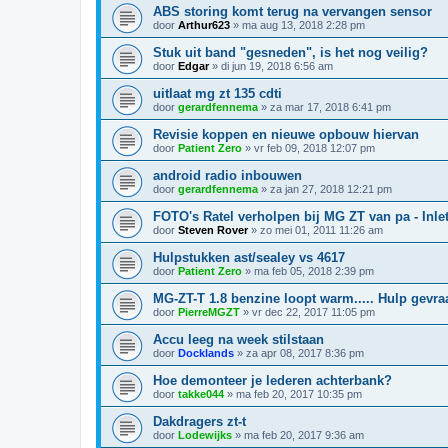
ABS storing komt terug na vervangen sensor
door
Arthur623
»
ma aug 13, 2018 2:28 pm
Stuk uit band "gesneden", is het nog veilig?
door
Edgar
»
di jun 19, 2018 6:56 am
uitlaat mg zt 135 cdti
door
gerardfennema
»
za mar 17, 2018 6:41 pm
Revisie koppen en nieuwe opbouw hiervan
door
Patient Zero
»
vr feb 09, 2018 12:07 pm
android radio inbouwen
door
gerardfennema
»
za jan 27, 2018 12:21 pm
FOTO's Ratel verholpen bij MG ZT van pa - Inle
door
Steven Rover
»
zo mei 01, 2011 11:26 am
Hulpstukken ast/sealey vs 4617
door
Patient Zero
»
ma feb 05, 2018 2:39 pm
MG-ZT-T 1.8 benzine loopt warm..... Hulp gevra
door
PierreMGZT
»
vr dec 22, 2017 11:05 pm
Accu leeg na week stilstaan
door
Docklands
»
za apr 08, 2017 8:36 pm
Hoe demonteer je lederen achterbank?
door
takke044
»
ma feb 20, 2017 10:35 pm
Dakdragers zt-t
door
Lodewijks
»
ma feb 20, 2017 9:36 am