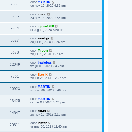
door
MARTIN
7381
do nov 19, 2020 6:31 pm
door
mrvie
8235
za nov 14, 2020 7:58 pm
door
djurre1980
9814
di aug 11, 2020 6:58 pm
door
zwelgje
6627
do jul 16, 2020 10:26 pm
door
Mrooie
6678
zo jul 05, 2020 9:27 am
door
basjebas
12049
wo jul 01, 2020 2:45 pm
door
Bart-K
7501
zo jun 28, 2020 12:22 am
door
MARTIN
10923
wo mei 06, 2020 5:40 pm
door
MARTIN
13425
di mar 03, 2020 3:24 pm
door
rofan
14847
zo nov 10, 2019 2:15 pm
door
Pieter
20611
vr mar 08, 2019 11:40 am