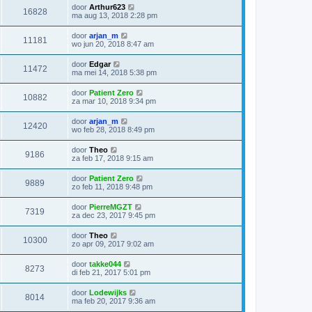
door
Arthur623
16828
ma aug 13, 2018 2:28 pm
door
arjan_m
11181
wo jun 20, 2018 8:47 am
door
Edgar
11472
ma mei 14, 2018 5:38 pm
door
Patient Zero
10882
za mar 10, 2018 9:34 pm
door
arjan_m
12420
wo feb 28, 2018 8:49 pm
door
Theo
9186
za feb 17, 2018 9:15 am
door
Patient Zero
9889
zo feb 11, 2018 9:48 pm
door
PierreMGZT
7319
za dec 23, 2017 9:45 pm
door
Theo
10300
zo apr 09, 2017 9:02 am
door
takke044
8273
di feb 21, 2017 5:01 pm
door
Lodewijks
8014
ma feb 20, 2017 9:36 am