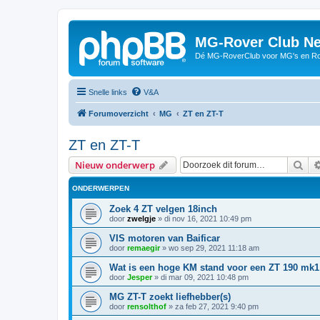
MG-Rover Club Ne
Dé MG-RoverClub voor MG's en Ro
Snelle links
V&A
Forumoverzicht
MG
ZT en ZT-T
ZT en ZT-T
Zoe
Nieuw onderwerp
ONDERWERPEN
Zoek 4 ZT velgen 18inch
door
zwelgje
»
di nov 16, 2021 10:49 pm
VIS motoren van Baificar
door
remaegir
»
wo sep 29, 2021 11:18 am
Wat is een hoge KM stand voor een ZT 190 mk1
door
Jesper
»
di mar 09, 2021 10:48 pm
MG ZT-T zoekt liefhebber(s)
door
rensolthof
»
za feb 27, 2021 9:40 pm