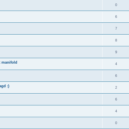
0
6
7
8
9
t manifold
4
6
agd :)
2
6
4
0