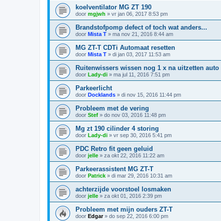
koelventilator MG ZT 190
door
mgjwh
»
vr jan 06, 2017 8:53 pm
Brandstofpomp defect of toch wat anders...
door
Mista T
»
ma nov 21, 2016 8:44 am
MG ZT-T CDTi Automaat resetten
door
Mista T
»
di jan 03, 2017 11:53 am
Ruitenwissers wissen nog 1 x na uitzetten auto
door
Lady-di
»
ma jul 11, 2016 7:51 pm
Parkeerlicht
door
Docklands
»
di nov 15, 2016 11:44 pm
Probleem met de vering
door
Stef
»
do nov 03, 2016 11:48 pm
Mg zt 190 cilinder 4 storing
door
Lady-di
»
vr sep 30, 2016 5:41 pm
PDC Retro fit geen geluid
door
jelle
»
za okt 22, 2016 11:22 am
Parkeerassistent MG ZT-T
door
Patrick
»
di mar 29, 2016 10:31 am
achterzijde voorstoel losmaken
door
jelle
»
za okt 01, 2016 2:39 pm
Probleem met mijn ouders ZT-T
door
Edgar
»
do sep 22, 2016 6:00 pm