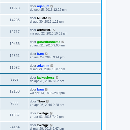
door
arjan_m
11973
do sep 15, 2016 12:22 pm
door
Nulato
14235
di aug 30, 2016 1:21 pm
door
arthurMG
13717
ma aug 22, 2016 10:51 am
door
gerardfennema
10466
zo aug 21, 2016 9:00 am
door
bam
15851
zo mei 29, 2016 9:44 pm
door
arjan_m
11982
di mei 24, 2016 10:07 pm
door
jackosboss
9908
do apr 28, 2016 8:52 pm
door
bam
12150
wo apr 13, 2016 3:40 pm
door
Theo
9655
zo apr 03, 2016 9:28 am
door
zwelgje
11857
vr apr 01, 2016 7:42 pm
door
zwelgje
24154
di mar 29, 2016 9:47 pm