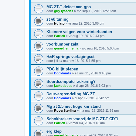
MG ZT-T defect aan gps
door
guy lyssens
»
ma sep 12, 2016 12:29 am
zt v8 tuning
door
Nulato
»
vr aug 12, 2016 3:06 pm
Kleinere velgen voor winterbanden
door
Patrick
»
vr aug 19, 2016 2:43 pm
voorbumper zakt
door
gerardfennema
»
wo aug 10, 2016 5:08 pm
H&R springs verlagingset
door
jelle
»
ma nov 16, 2015 1:55 pm
PDC blijft piepen
door
Docklands
»
za mei 21, 2016 9:43 pm
Boordcomputer zekering?
door
jackosboss
»
di apr 26, 2016 1:03 pm
Deurvergrendeling MG ZT
door
Docklands
»
di apr 12, 2016 6:42 pm
Mg zt 2.5 met hoge km stand
door
RoverSterling
»
ma mar 28, 2016 11:39 pm
Schokbrekers voorzijde MG ZT-T CDTi
door
Patrick
»
vr mar 04, 2016 9:46 am
erg klep
door
gerardfennema
»
za mei 02, 2015 8:32 am