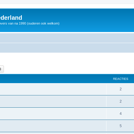
derland
vers van na 1990 (ouderen ook welkom)
k
Uitgebreid zoeken
REACTIES
2
2
4
5