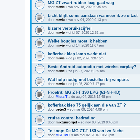
MG ZT zwart rubber laag gaat weg
door
mrvie
»
wo nov 18, 2020 9:35 am
Licht blijft soms aanstaan wanneer ik ze uitzet
door
mrvie
»
wo nov 04, 2020 9:13 pm
bizarre verbruikscijfer!
door
mrvie
»
di jul 07, 2020 12:52 am
Welke bougies moet ik hebben
door
mrvie
»
di jul 14, 2020 11:07 am
kofferbak klep lamp werkt niet
door
mrvie
»
do jul 02, 2020 9:07 pm
Beste Android autoradio met wirelss carplay?
door
mrvie
»
za jun 27, 2020 9:25 am
Wat hulp nodig met bestellen bij winparts
door
mrvie
»
do jun 25, 2020 7:47 pm
Proefrit; MG ZT-T 190 LPG (61-NH-KD)
door
Mista T
»
do aug 04, 2016 12:48 pm
kofferbak klep 75 gelijk aan die van ZT ?
door
peter3
»
zo mar 09, 2014 4:09 pm
cruise control bedrading
door
mixtuurorgel
»
zo nov 03, 2019 9:46 pm
Te koop: De MG ZT-T 180 van Ivo Niehe
door
MGF MPi
»
ma mei 02, 2016 10:28 pm