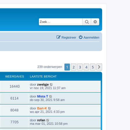
Zoek
Uitgebreid zoeken
Registreer
Aanmelden
1
2
3
4
5
Volgende
239 onderwerpen
WEERGAVES
LAATSTE BERICHT
door
zwelgje
16440
vr nov 19, 2021 11:37 am
door
Mista T
6114
do sep 30, 2021 9:58 am
door
Bart-K
8048
wo apr 21, 2021 4:33 pm
door
rofan
7705
ma mar 01, 2021 10:58 pm