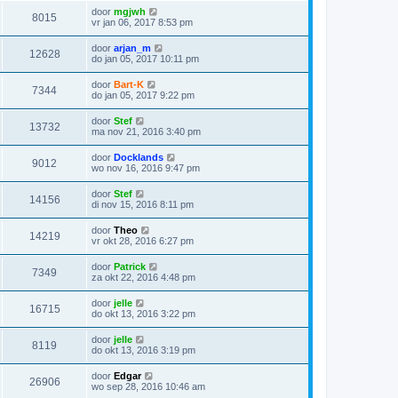
door
mgjwh
8015
vr jan 06, 2017 8:53 pm
door
arjan_m
12628
do jan 05, 2017 10:11 pm
door
Bart-K
7344
do jan 05, 2017 9:22 pm
door
Stef
13732
ma nov 21, 2016 3:40 pm
door
Docklands
9012
wo nov 16, 2016 9:47 pm
door
Stef
14156
di nov 15, 2016 8:11 pm
door
Theo
14219
vr okt 28, 2016 6:27 pm
door
Patrick
7349
za okt 22, 2016 4:48 pm
door
jelle
16715
do okt 13, 2016 3:22 pm
door
jelle
8119
do okt 13, 2016 3:19 pm
door
Edgar
26906
wo sep 28, 2016 10:46 am