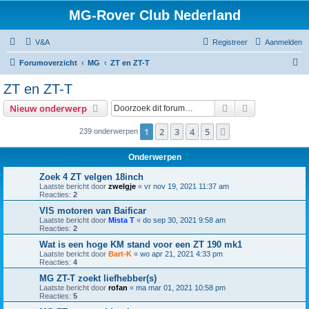
MG-Rover Club Nederland
V&A
Registreer
Aanmelden
Z
Forumoverzicht
MG
ZT en ZT-T
o
ZT en ZT-T
e
Zoek
Uitgebreid z
Nieuw onderwerp
k
1
2
3
4
5
Volgende
239 onderwerpen
Onderwerpen
Zoek 4 ZT velgen 18inch
Laatste bericht door
zwelgje
«
vr nov 19, 2021 11:37 am
Reacties:
2
VIS motoren van Baificar
Laatste bericht door
Mista T
«
do sep 30, 2021 9:58 am
Reacties:
2
Wat is een hoge KM stand voor een ZT 190 mk1
Laatste bericht door
Bart-K
«
wo apr 21, 2021 4:33 pm
Reacties:
4
MG ZT-T zoekt liefhebber(s)
Laatste bericht door
rofan
«
ma mar 01, 2021 10:58 pm
Reacties:
5