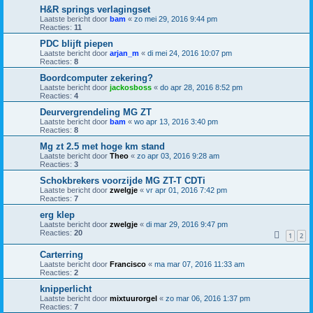
H&R springs verlagingset
Laatste bericht door
bam
«
zo mei 29, 2016 9:44 pm
Reacties:
11
PDC blijft piepen
Laatste bericht door
arjan_m
«
di mei 24, 2016 10:07 pm
Reacties:
8
Boordcomputer zekering?
Laatste bericht door
jackosboss
«
do apr 28, 2016 8:52 pm
Reacties:
4
Deurvergrendeling MG ZT
Laatste bericht door
bam
«
wo apr 13, 2016 3:40 pm
Reacties:
8
Mg zt 2.5 met hoge km stand
Laatste bericht door
Theo
«
zo apr 03, 2016 9:28 am
Reacties:
3
Schokbrekers voorzijde MG ZT-T CDTi
Laatste bericht door
zwelgje
«
vr apr 01, 2016 7:42 pm
Reacties:
7
erg klep
Laatste bericht door
zwelgje
«
di mar 29, 2016 9:47 pm
Reacties:
20
1
2
Carterring
Laatste bericht door
Francisco
«
ma mar 07, 2016 11:33 am
Reacties:
2
knipperlicht
Laatste bericht door
mixtuurorgel
«
zo mar 06, 2016 1:37 pm
Reacties:
7