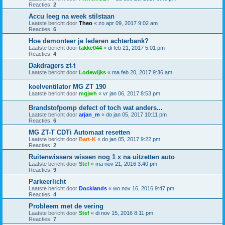
Reacties:
2
Accu leeg na week stilstaan
Laatste bericht door
Theo
«
zo apr 09, 2017 9:02 am
Reacties:
6
Hoe demonteer je lederen achterbank?
Laatste bericht door
takke044
«
di feb 21, 2017 5:01 pm
Reacties:
4
Dakdragers zt-t
Laatste bericht door
Lodewijks
«
ma feb 20, 2017 9:36 am
koelventilator MG ZT 190
Laatste bericht door
mgjwh
«
vr jan 06, 2017 8:53 pm
Brandstofpomp defect of toch wat anders...
Laatste bericht door
arjan_m
«
do jan 05, 2017 10:11 pm
Reacties:
6
MG ZT-T CDTi Automaat resetten
Laatste bericht door
Bart-K
«
do jan 05, 2017 9:22 pm
Reacties:
2
Ruitenwissers wissen nog 1 x na uitzetten auto
Laatste bericht door
Stef
«
ma nov 21, 2016 3:40 pm
Reacties:
9
Parkeerlicht
Laatste bericht door
Docklands
«
wo nov 16, 2016 9:47 pm
Reacties:
4
Probleem met de vering
Laatste bericht door
Stef
«
di nov 15, 2016 8:11 pm
Reacties:
7