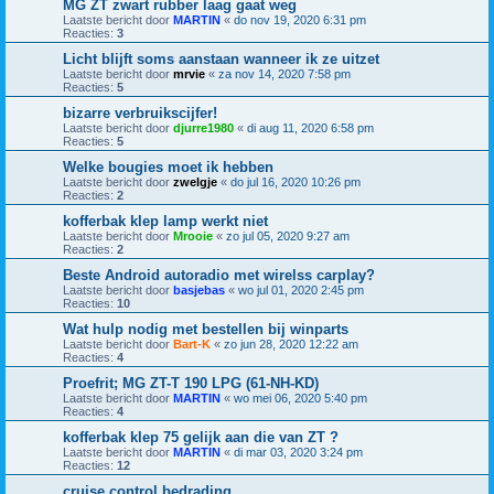
MG ZT zwart rubber laag gaat weg
Laatste bericht door
MARTIN
«
do nov 19, 2020 6:31 pm
Reacties:
3
Licht blijft soms aanstaan wanneer ik ze uitzet
Laatste bericht door
mrvie
«
za nov 14, 2020 7:58 pm
Reacties:
5
bizarre verbruikscijfer!
Laatste bericht door
djurre1980
«
di aug 11, 2020 6:58 pm
Reacties:
5
Welke bougies moet ik hebben
Laatste bericht door
zwelgje
«
do jul 16, 2020 10:26 pm
Reacties:
2
kofferbak klep lamp werkt niet
Laatste bericht door
Mrooie
«
zo jul 05, 2020 9:27 am
Reacties:
2
Beste Android autoradio met wirelss carplay?
Laatste bericht door
basjebas
«
wo jul 01, 2020 2:45 pm
Reacties:
10
Wat hulp nodig met bestellen bij winparts
Laatste bericht door
Bart-K
«
zo jun 28, 2020 12:22 am
Reacties:
4
Proefrit; MG ZT-T 190 LPG (61-NH-KD)
Laatste bericht door
MARTIN
«
wo mei 06, 2020 5:40 pm
Reacties:
4
kofferbak klep 75 gelijk aan die van ZT ?
Laatste bericht door
MARTIN
«
di mar 03, 2020 3:24 pm
Reacties:
12
cruise control bedrading