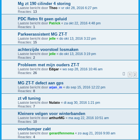
Mg zt 190 cilinder 4 storing
Laatste bericht door
Theo
«
vr okt 28, 2016 6:27 pm
Reacties:
13
PDC Retro fit geen geluid
Laatste bericht door
Patrick
«
za okt 22, 2016 4:48 pm
Reacties:
1
Parkeerassistent MG ZT-T
Laatste bericht door
jelle
«
do okt 13, 2016 3:22 pm
Reacties:
15
achterzijde voorstoel losmaken
Laatste bericht door
jelle
«
do okt 13, 2016 3:19 pm
Reacties:
2
Probleem met mijn ouders ZT-T
Laatste bericht door
Edgar
«
wo sep 28, 2016 10:46 am
Reacties:
26
1
2
MG ZT-T defect aan gps
Laatste bericht door
arjan_m
«
do sep 15, 2016 12:22 pm
Reacties:
8
zt v8 tuning
Laatste bericht door
Nulato
«
di aug 30, 2016 1:21 pm
Reacties:
7
Kleinere velgen voor winterbanden
Laatste bericht door
arthurMG
«
ma aug 22, 2016 10:51 am
Reacties:
10
voorbumper zakt
Laatste bericht door
gerardfennema
«
zo aug 21, 2016 9:00 am
Reacties:
4