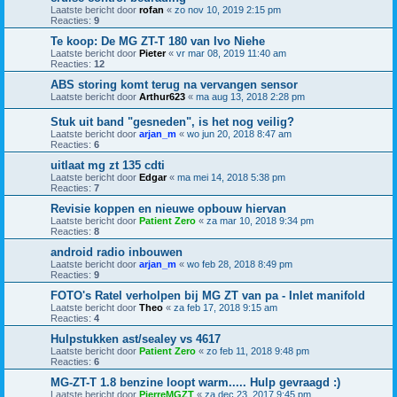
Laatste bericht door
rofan
«
zo nov 10, 2019 2:15 pm
Reacties:
9
Te koop: De MG ZT-T 180 van Ivo Niehe
Laatste bericht door
Pieter
«
vr mar 08, 2019 11:40 am
Reacties:
12
ABS storing komt terug na vervangen sensor
Laatste bericht door
Arthur623
«
ma aug 13, 2018 2:28 pm
Stuk uit band "gesneden", is het nog veilig?
Laatste bericht door
arjan_m
«
wo jun 20, 2018 8:47 am
Reacties:
6
uitlaat mg zt 135 cdti
Laatste bericht door
Edgar
«
ma mei 14, 2018 5:38 pm
Reacties:
7
Revisie koppen en nieuwe opbouw hiervan
Laatste bericht door
Patient Zero
«
za mar 10, 2018 9:34 pm
Reacties:
8
android radio inbouwen
Laatste bericht door
arjan_m
«
wo feb 28, 2018 8:49 pm
Reacties:
9
FOTO's Ratel verholpen bij MG ZT van pa - Inlet manifold
Laatste bericht door
Theo
«
za feb 17, 2018 9:15 am
Reacties:
4
Hulpstukken ast/sealey vs 4617
Laatste bericht door
Patient Zero
«
zo feb 11, 2018 9:48 pm
Reacties:
6
MG-ZT-T 1.8 benzine loopt warm..... Hulp gevraagd :)
Laatste bericht door
PierreMGZT
«
za dec 23, 2017 9:45 pm